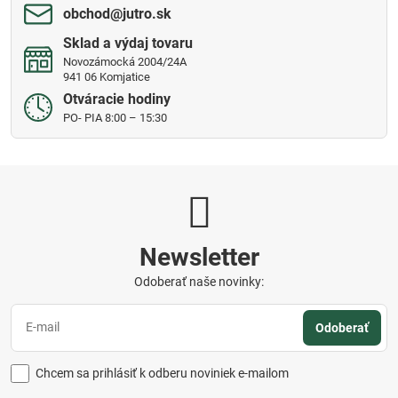
obchod​@jutro​.sk
Sklad a výdaj tovaru
Novozámocká 2004/24A
941 06 Komjatice
Otváracie hodiny
PO- PIA 8:00 – 15:30
Newsletter
Odoberať naše novinky:
Odoberať
Chcem sa prihlásiť k odberu noviniek e-mailom