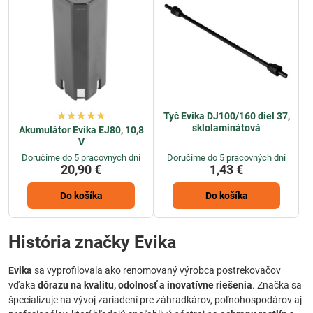
Tyč Evika DJ100/160 diel 37,
sklolaminátová
Akumulátor Evika EJ80, 10,8
V
Doručíme do 5 pracovných dní
Doručíme do 5 pracovných dní
20,90 €
1,43 €
Do košíka
Do košíka
História značky Evika
Evika
sa vyprofilovala ako renomovaný výrobca postrekovačov
vďaka
dôrazu na kvalitu, odolnosť a inovatívne riešenia
. Značka sa
špecializuje na vývoj zariadení pre záhradkárov, poľnohospodárov aj