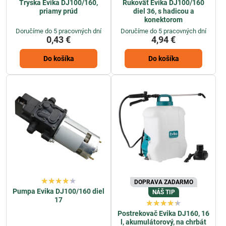
Tryska Evika DJ100/160,
Rukoväť Evika DJ100/160
priamy prúd
diel 36, s hadicou a
konektorom
Doručíme do 5 pracovných dní
Doručíme do 5 pracovných dní
0,43 €
4,94 €
Do košíka
Do košíka
DOPRAVA ZADARMO
Pumpa Evika DJ100/160 diel
NÁŠ TIP
17
Postrekovač Evika DJ160, 16
l, akumulátorový, na chrbát