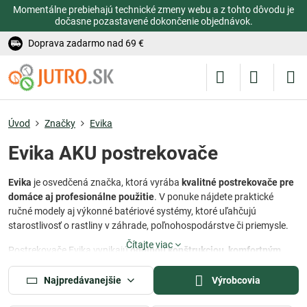
Momentálne prebiehajú technické zmeny webu a z tohto dôvodu je
dočasne pozastavené dokončenie objednávok.
Doprava zadarmo nad 69 €
Úvod
Značky
Evika
Evika AKU postrekovače
Evika
je osvedčená značka, ktorá vyrába
kvalitné postrekovače pre
domáce aj profesionálne použitie
. V ponuke nájdete praktické
ručné modely aj výkonné batériové systémy, ktoré uľahčujú
starostlivosť o rastliny v záhrade, poľnohospodárstve či priemysle.
Čítajte viac
Postrekovače Evika vynikajú
odolnou konštrukciou, komfortným
ovládaním a presným dávkovaním
. Či už potrebujete aplikovať
hnojivo, ochranný postrek alebo zavlažovať, Evika ponúka
Najpredávanejšie
Výrobcovia
spoľahlivé riešenie pre každú situáciu
.