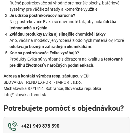
Ručné postrekovače sú vhodné pre menšie plochy, batériové
systémy pre väčšie záhrady a komerčné využitie.
Je údržba postrekovačov náročná?
Nie, postrekovače Evika sú navrhnuté tak, aby bola
údržba
jednoduchá a rýchla
.
Zvládnu produkty Evika aj silnejšie chemické látky?
Áno, väčšina modelov je vyrobená z odolných materiálov, ktoré
odolávajú bežným záhradným chemikáliám
.
Kde sa postrekovače Evika vyrábajú?
Produkty Evika sú vyrábané s dôrazom na kvalitu a
testované
pre dlhú životnosť v náročných podmienkach
.
Adresa a kontakt výrobcu resp. zástupcu v EÚ:
SLOVAKIA TREND EXPORT - IMPORT, s.r.o.
Michalovská 87/1414, Sobrance, Slovenská republika
info@slovakia-trend.sk
Potrebujete pomôcť s objednávkou?
+421 949 878 590