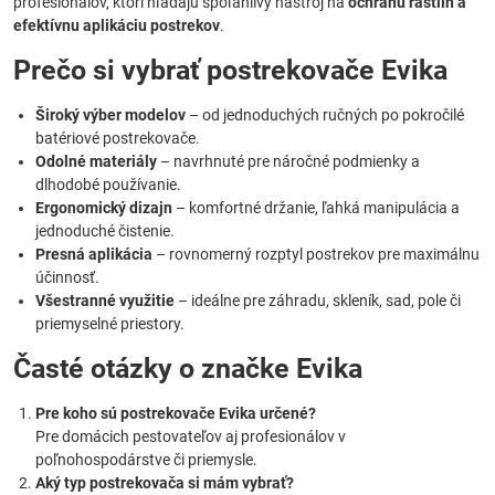
profesionálov, ktorí hľadajú spoľahlivý nástroj na
ochranu rastlín a
efektívnu aplikáciu postrekov
.
Prečo si vybrať postrekovače Evika
Široký výber modelov
– od jednoduchých ručných po pokročilé
batériové postrekovače.
Odolné materiály
– navrhnuté pre náročné podmienky a
dlhodobé používanie.
Ergonomický dizajn
– komfortné držanie, ľahká manipulácia a
jednoduché čistenie.
Presná aplikácia
– rovnomerný rozptyl postrekov pre maximálnu
účinnosť.
Všestranné využitie
– ideálne pre záhradu, skleník, sad, pole či
priemyselné priestory.
Časté otázky o značke Evika
Pre koho sú postrekovače Evika určené?
Pre domácich pestovateľov aj profesionálov v
poľnohospodárstve či priemysle.
Aký typ postrekovača si mám vybrať?