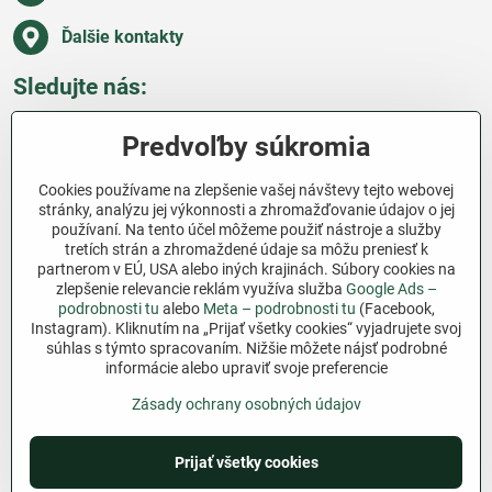
Ďalšie kontakty
Sledujte nás:
Facebook
Pinterest
Instagram
Blog
Predvoľby súkromia
Všetko o nákupe
Cookies používame na zlepšenie vašej návštevy tejto webovej
stránky, analýzu jej výkonnosti a zhromažďovanie údajov o jej
používaní. Na tento účel môžeme použiť nástroje a služby
Ďakujeme za podporu
tretích strán a zhromaždené údaje sa môžu preniesť k
partnerom v EÚ, USA alebo iných krajinách. Súbory cookies na
Sme slovenský e-shop bez dotácií​. Fungujeme len
zlepšenie relevancie reklám využíva služba
Google Ads –
vďaka vám – ľuďom, ktorí veria v poctivú prácu a
podrobnosti tu
alebo
Meta – podrobnosti tu
(Facebook,
lásku k pôde​. Každý nákup na Jutro​.sk nám pomáha
Instagram). Kliknutím na „Prijať všetky cookies“ vyjadrujete svoj
súhlas s týmto spracovaním. Nižšie môžete nájsť podrobné
pokračovať v tom, čo má zmysel – pomáhať
informácie alebo upraviť svoje preferencie
záhradkárom zadarmo a srdcom​.
Zásady ochrany osobných údajov
©
2026
Copyright
Predvoľby súkromia
Zásady ochrany osobných údajov
Prijať všetky cookies
Podmienky používania