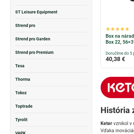
ST Leisure Equipment
Strend pro
Box na náradi
Strend pro Garden
Box 22, 56×
Strend pro Premium
Doručíme do 5 
40,38 €
Tesa
Thorma
Tokoz
Toptrade
História
Tyrolit
Keter
vznikol v 
Vďaka inováciám
VAPK