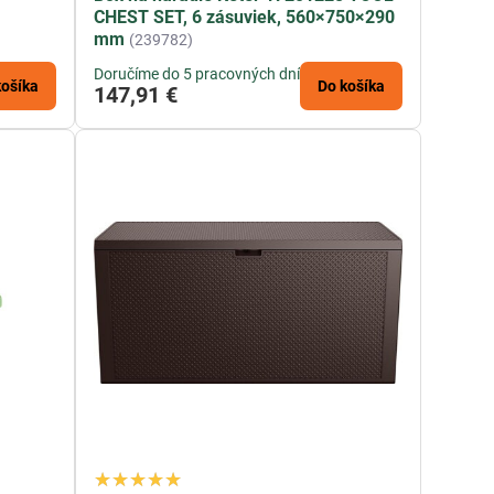
CHEST SET, 6 zásuviek, 560×750×290
mm
(239782)
Doručíme do 5 pracovných dní
košíka
Do košíka
147,91 €