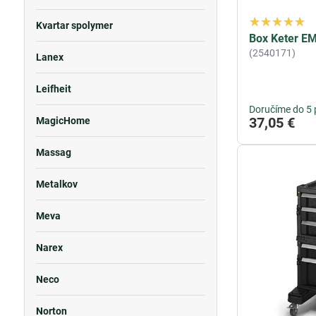
Kvartar spolymer
Box Keter EMI
(2540171)
Lanex
Leifheit
Doručíme do 5 
37,05 €
MagicHome
Massag
Metalkov
Meva
Narex
Neco
Norton