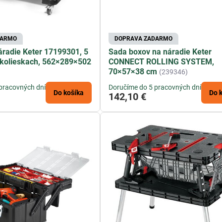
DARMO
DOPRAVA ZADARMO
áradie Keter 17199301, 5
Sada boxov na náradie Keter
 kolieskach, 562×289×502
CONNECT ROLLING SYSTEM,
70×57×38 cm
(239346)
pracovných dní
Doručíme do 5 pracovných dní
Do košíka
Do 
142,10 €