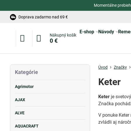
Momentálne prebieh
Doprava zadarmo nad 69 €
E-shop
Návody
Reme
Nákupný košík
0 €
Úvod
Značky
Kategórie
Keter
Agrimotor
Keter
je svetový
AJAX
Značka pochádz
ALVE
V ponuke Keter
zvládli aj nároč
AQUACRAFT