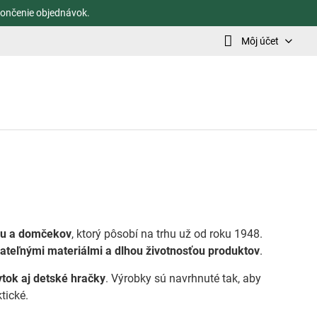
ončenie objednávok.
Môj účet
tku a domčekov
, ktorý pôsobí na trhu už od roku 1948.
ateľnými materiálmi a dlhou životnosťou produktov
.
tok aj detské hračky
. Výrobky sú navrhnuté tak, aby
tické.