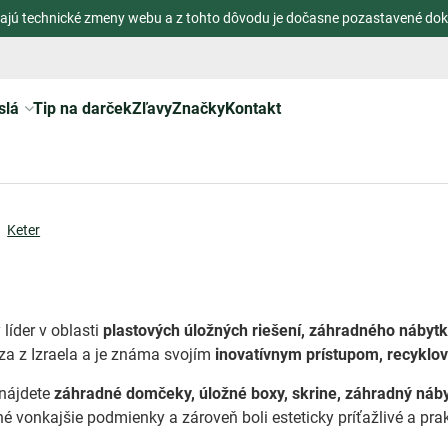
ajú technické zmeny webu a z tohto dôvodu je dočasne pozastavené dok
slá
Tip na darček
Zľavy
Značky
Kontakt
Keter
 líder v oblasti
plastových úložných riešení, záhradného náby
a z Izraela a je známa svojím
inovatívnym prístupom, recyklov
 nájdete
záhradné domčeky, úložné boxy, skrine, záhradný náby
né vonkajšie podmienky a zároveň boli esteticky príťažlivé a prak