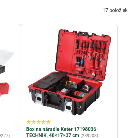
17
položiek
Box na náradie Keter 17198036
TECHNIK, 48×17×37 cm
9227)
(239208)