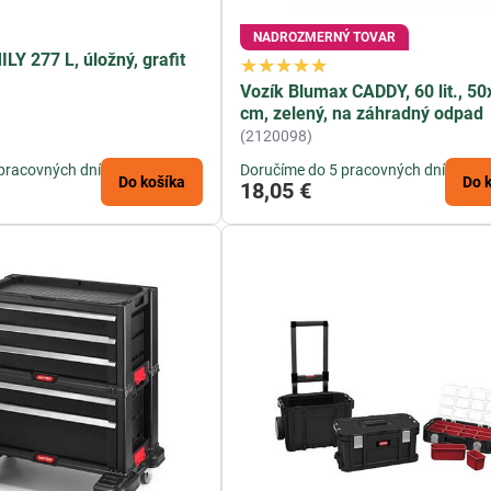
NADROZMERNÝ TOVAR
LY 277 L, úložný, grafit
Vozík Blumax CADDY, 60 lit., 5
cm, zelený, na záhradný odpad
(2120098)
pracovných dní
Doručíme do 5 pracovných dní
Do košíka
Do 
18,05 €