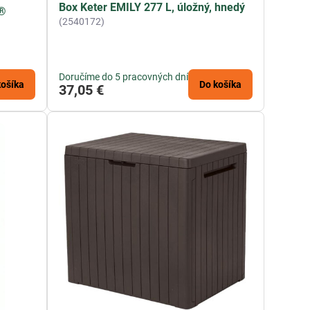
Box Keter EMILY 277 L, úložný, hnedý
r®
(2540172)
Doručíme do 5 pracovných dní
košíka
Do košíka
37,05 €