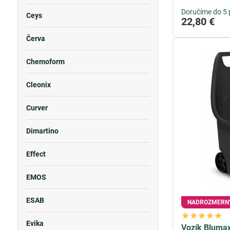
Doručíme do 5 
Ceys
22,80 €
Červa
Chemoform
Cleonix
Curver
Dimartino
Effect
EMOS
ESAB
NADROZMERN
Evika
Vozík Blumax