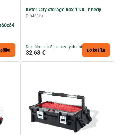
Keter City storage box 113L, hnedý
(254615)
0x60x84
Doručíme do 5 pracovných dní
košíka
Do košíka
32,68 €