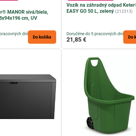
Vozík na záhradný odpad Kete
EASY GO 50 L, zelený
(212313)
r® MANOR sivá/biela,
28x94x196 cm, UV
pracovných dní
Doručíme do 5 pracovných dní
Do košíka
Do 
21,85 €