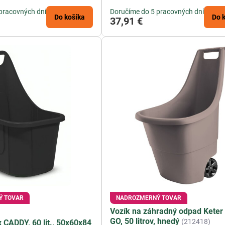
pracovných dní
Doručíme do 5 pracovných dní
Do košíka
Do 
37,91 €
Ý TOVAR
NADROZMERNÝ TOVAR
Vozík na záhradný odpad Kete
GO, 50 litrov, hnedý
(212418)
 CADDY, 60 lit., 50x60x84