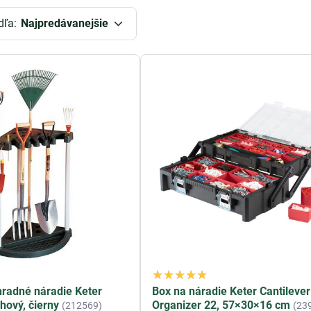
dľa:
Najpredávanejšie
hradné náradie Keter
Box na náradie Keter Cantilever
hový, čierny
Organizer 22, 57×30×16 cm
(212569)
(23