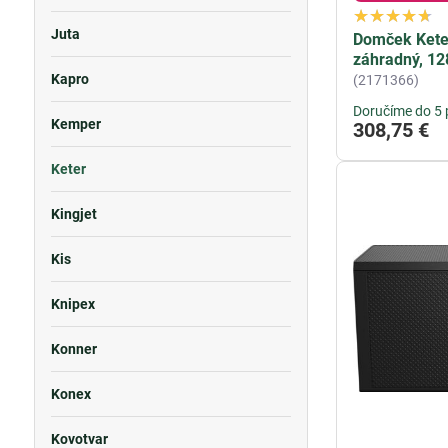
Juta
Domček Kete
záhradný, 1
Kapro
(2171366)
Doručíme do 5 
Kemper
308,75 €
Keter
Kingjet
Kis
Knipex
Konner
Konex
Kovotvar