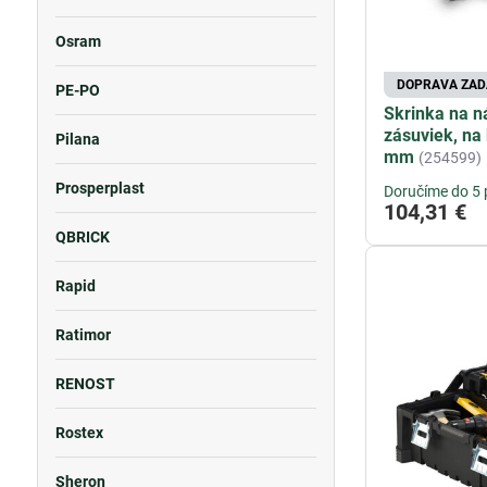
Osram
DOPRAVA ZA
PE-PO
Skrinka na n
zásuviek, na
Pilana
mm
(254599)
Prosperplast
Doručíme do 5 
104,31 €
QBRICK
Rapid
Ratimor
RENOST
Rostex
Sheron