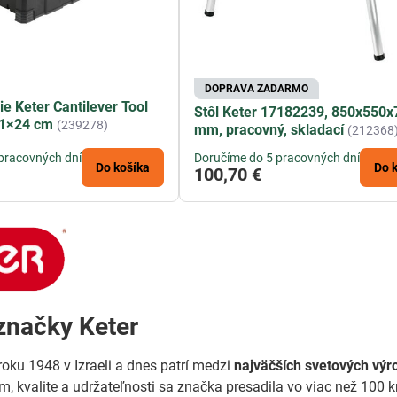
DOPRAVA ZADARMO
e Keter Cantilever Tool
Stôl Keter 17182239, 850x550x
31×24 cm
(239278)
mm, pracovný, skladací
(212368
pracovných dní
Doručíme do 5 pracovných dní
Do košíka
Do 
100,70 €
 značky Keter
roku 1948 v Izraeli a dnes patrí medzi
najväčších svetových vý
, kvalite a udržateľnosti sa značka presadila vo viac než 100 kr