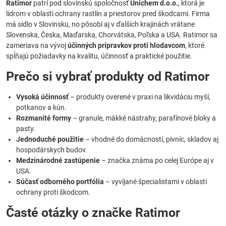
Ratimor
patrí pod slovinskú spoločnosť
Unichem d.o.o.
, ktorá je
lídrom v oblasti ochrany rastlín a priestorov pred škodcami. Firma
má sídlo v Slovinsku, no pôsobí aj v ďalších krajinách vrátane
Slovenska, Česka, Maďarska, Chorvátska, Poľska a USA. Ratimor sa
zameriava na vývoj
účinných prípravkov proti hlodavcom
, ktoré
spĺňajú požiadavky na kvalitu, účinnosť a praktické použitie.
Prečo si vybrať produkty od Ratimor
Vysoká účinnosť
– produkty overené v praxi na likvidáciu myší,
potkanov a kún.
Rozmanité formy
– granule, mäkké nástrahy, parafínové bloky a
pasty.
Jednoduché použitie
– vhodné do domácností, pivníc, skladov aj
hospodárskych budov.
Medzinárodné zastúpenie
– značka známa po celej Európe aj v
USA.
Súčasť odborného portfólia
– vyvíjané špecialistami v oblasti
ochrany proti škodcom.
Časté otázky o značke Ratimor