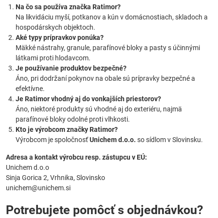
Na čo sa používa značka Ratimor?
Na likvidáciu myší, potkanov a kún v domácnostiach, skladoch a
hospodárskych objektoch.
Aké typy prípravkov ponúka?
Mäkké nástrahy, granule, parafínové bloky a pasty s účinnými
látkami proti hlodavcom.
Je používanie produktov bezpečné?
Áno, pri dodržaní pokynov na obale sú prípravky bezpečné a
efektívne.
Je Ratimor vhodný aj do vonkajších priestorov?
Áno, niektoré produkty sú vhodné aj do exteriéru, najmä
parafínové bloky odolné proti vlhkosti.
Kto je výrobcom značky Ratimor?
Výrobcom je spoločnosť
Unichem d.o.o.
so sídlom v Slovinsku.
Adresa a kontakt výrobcu resp. zástupcu v EÚ:
Unichem d.o.o
Sinja Gorica 2, Vrhnika, Slovinsko
unichem@unichem.si
Potrebujete pomôcť s objednávkou?