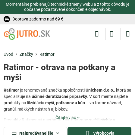
Momentálne prebiehajú technické zmeny webu a z tohto dôvodu je
dočasne pozastavené dokončenie objednávok.
Doprava zadarmo nad 69 €
Úvod
Značky
Ratimor
Ratimor - otrava na potkany a
myši
Ratimor
je renomovaná značka spoločnosti
Unichem d.o.o.
, ktorá sa
špecializuje na
účinné deratizačné prípravky
. V sortimente nájdete
produkty na likvidáciu
myší, potkanov a kún
– vo forme návnad,
granúl, mäkkých nástrah aj blokov.
Čítajte viac
Produkty Ratimor sú navrhnuté tak, aby zabezpečili
rýchly a
efektívny účinok
s dôrazom na bezpečnosť a jednoduché použitie v
domácnosti, hospodárstve aj skladoch.
Najpredávanejšie
Výrobcovia