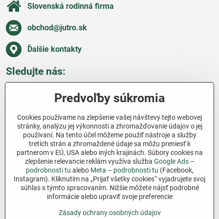
Slovenská rodinná firma
obchod​@jutro​.sk
Ďalšie kontakty
Sledujte nás:
Facebook
Pinterest
Instagram
Blog
Predvoľby súkromia
Všetko o nákupe
Cookies používame na zlepšenie vašej návštevy tejto webovej
stránky, analýzu jej výkonnosti a zhromažďovanie údajov o jej
používaní. Na tento účel môžeme použiť nástroje a služby
Ďakujeme za podporu
tretích strán a zhromaždené údaje sa môžu preniesť k
partnerom v EÚ, USA alebo iných krajinách. Súbory cookies na
Sme slovenský e-shop bez dotácií​. Fungujeme len
zlepšenie relevancie reklám využíva služba
Google Ads –
vďaka vám – ľuďom, ktorí veria v poctivú prácu a
podrobnosti tu
alebo
Meta – podrobnosti tu
(Facebook,
lásku k pôde​. Každý nákup na Jutro​.sk nám pomáha
Instagram). Kliknutím na „Prijať všetky cookies“ vyjadrujete svoj
súhlas s týmto spracovaním. Nižšie môžete nájsť podrobné
pokračovať v tom, čo má zmysel – pomáhať
informácie alebo upraviť svoje preferencie
záhradkárom zadarmo a srdcom​.
Zásady ochrany osobných údajov