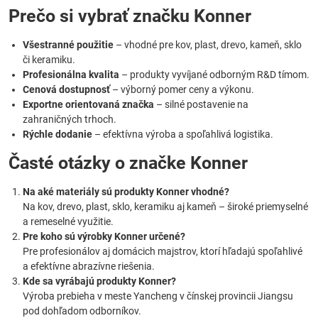
Prečo si vybrať značku Konner
Všestranné použitie
– vhodné pre kov, plast, drevo, kameň, sklo
či keramiku.
Profesionálna kvalita
– produkty vyvíjané odborným R&D tímom.
Cenová dostupnosť
– výborný pomer ceny a výkonu.
Exportne orientovaná značka
– silné postavenie na
zahraničných trhoch.
Rýchle dodanie
– efektívna výroba a spoľahlivá logistika.
Časté otázky o značke Konner
Na aké materiály sú produkty Konner vhodné?
Na kov, drevo, plast, sklo, keramiku aj kameň – široké priemyselné
a remeselné využitie.
Pre koho sú výrobky Konner určené?
Pre profesionálov aj domácich majstrov, ktorí hľadajú spoľahlivé
a efektívne abrazívne riešenia.
Kde sa vyrábajú produkty Konner?
Výroba prebieha v meste Yancheng v čínskej provincii Jiangsu
pod dohľadom odborníkov.