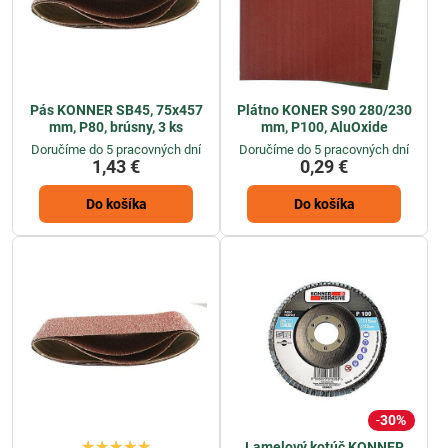
Pás KONNER SB45, 75x457
Plátno KONER S90 280/230
mm, P80, brúsny, 3 ks
mm, P100, AluOxide
Doručíme do 5 pracovných dní
Doručíme do 5 pracovných dní
1,43 €
0,29 €
Do košíka
Do košíka
30%
Lamelový kotúč KONNER