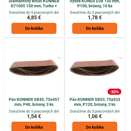
Diamantový kotúč KONNER
Výsek KONER D38 150 mm,
D71005 150 mm, Turbo +
P100, brúsny, 10 ks
Doručíme do 5 pracovných dní
Doručíme do 5 pracovných dní
4,85 €
1,78 €
Do košíka
Do košíka
30%
Pás KONNER SB45, 75x457
Pás KONNER SB53, 75x533
mm, P40, brúsny, 3 ks
mm, P120, brúsny, 3 ks
Doručíme do 5 pracovných dní
Doručíme do 5 pracovných dní
1,54 €
1,06 €
Do košíka
Do košíka