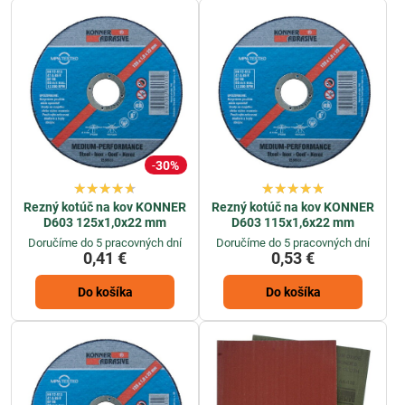
Konner
spoľahlivé a efektívne abrazívne produkty
s dôrazom na
kvalitu a funkčnosť.
30%
Rezný kotúč na kov KONNER
Rezný kotúč na kov KONNER
D603 125x1,0x22 mm
D603 115x1,6x22 mm
Doručíme do 5 pracovných dní
Doručíme do 5 pracovných dní
0,41 €
0,53 €
Do košíka
Do košíka