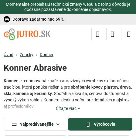
Momentálne prebiehajú technické zmeny webu a z tohto dôvodu je
dočasne pozastavené dokončenie objednávok.
Doprava zadarmo nad 69 €
Úvod
Značky
Konner
Konner Abrasive
Konner
je renomovaná značka abrazívnych výrobkov s dlhoročnou
tradíciou, ktorá ponúka riešenia pre
obrábanie kovov, plastov, dreva,
skla, kameňa aj keramiky
. Spoľahlivá kvalita, cenová dostupnosť a
vysoký výkon robia z Konneru ideálnu voľbu pre domácich majstrov
aj profesionálov.
Čítajte viac
Značka vznikla v roku 1996 v čínskom meste Yancheng a od svojho
vzniku si získala silnú pozíciu na
zámorských trhoch
. Vďaka
Najpredávanejšie
Výrobcovia
vlastnému výskumnému tímu a moderným technológiám ponúka