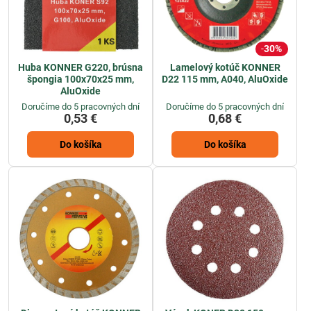
30%
Huba KONNER G220, brúsna
Lamelový kotúč KONNER
špongia 100x70x25 mm,
D22 115 mm, A040, AluOxide
AluOxide
Doručíme do 5 pracovných dní
Doručíme do 5 pracovných dní
0,53 €
0,68 €
Do košíka
Do košíka