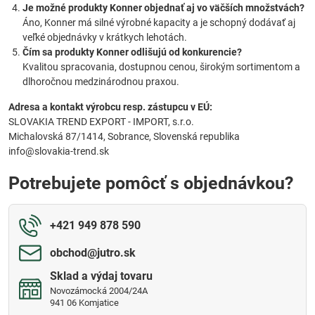
Je možné produkty Konner objednať aj vo väčších množstvách?
Áno, Konner má silné výrobné kapacity a je schopný dodávať aj
veľké objednávky v krátkych lehotách.
Čím sa produkty Konner odlišujú od konkurencie?
Kvalitou spracovania, dostupnou cenou, širokým sortimentom a
dlhoročnou medzinárodnou praxou.
Adresa a kontakt výrobcu resp. zástupcu v EÚ:
SLOVAKIA TREND EXPORT - IMPORT, s.r.o.
Michalovská 87/1414, Sobrance, Slovenská republika
info@slovakia-trend.sk
Potrebujete pomôcť s objednávkou?
+421 949 878 590
obchod​@jutro​.sk
Sklad a výdaj tovaru
Novozámocká 2004/24A
941 06 Komjatice