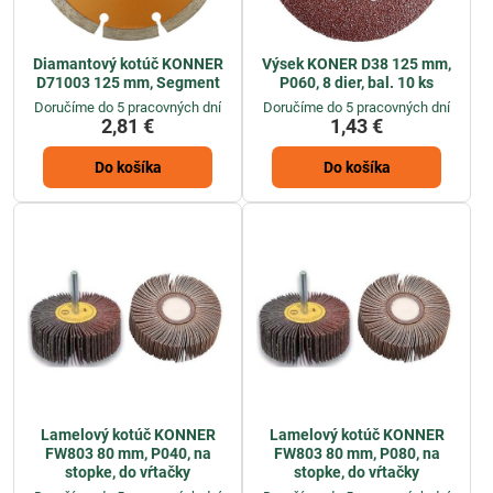
Diamantový kotúč KONNER
Výsek KONER D38 125 mm,
D71003 125 mm, Segment
P060, 8 dier, bal. 10 ks
Doručíme do 5 pracovných dní
Doručíme do 5 pracovných dní
2,81 €
1,43 €
Do košíka
Do košíka
Lamelový kotúč KONNER
Lamelový kotúč KONNER
FW803 80 mm, P040, na
FW803 80 mm, P080, na
stopke, do vŕtačky
stopke, do vŕtačky