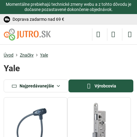
Momentálne prebiehajú technické zmeny webu a z tohto dôvodu je
dočasne pozastavené dokončenie objednávok.
Doprava zadarmo nad 69 €
Úvod
Značky
Yale
Yale
Najpredávanejšie
Výrobcovia