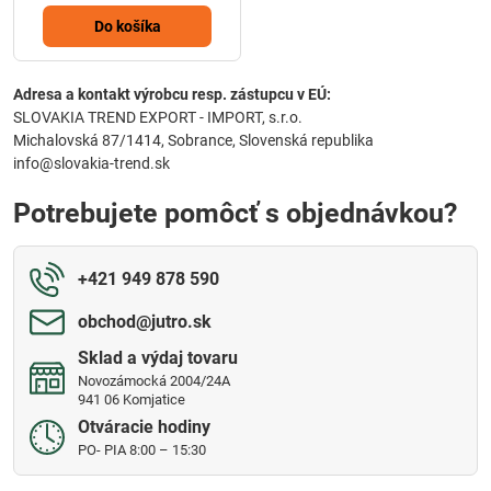
Do košíka
Adresa a kontakt výrobcu resp. zástupcu v EÚ:
SLOVAKIA TREND EXPORT - IMPORT, s.r.o.
Michalovská 87/1414, Sobrance, Slovenská republika
info@slovakia-trend.sk
Potrebujete pomôcť s objednávkou?
+421 949 878 590
obchod​@jutro​.sk
Sklad a výdaj tovaru
Novozámocká 2004/24A
941 06 Komjatice
Otváracie hodiny
PO- PIA 8:00 – 15:30