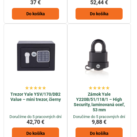
37 €
52,44 €
Do košíka
Do košíka
Trezor Yale YSV/170/DB2
Zámok Yale
Value – mini trezor, čierny
Y220B/51/118/1 – High
Security, laminovaná oceľ,
53 mm
Doručíme do 5 pracovných dní
Doručíme do 5 pracovných dní
42,70 €
9,88 €
Do košíka
Do košíka