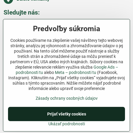
Sledujte nás:
Facebook
Pinterest
Instagram
Blog
Predvoľby súkromia
Všetko o nákupe
Cookies používame na zlepšenie vašej návštevy tejto webovej
stránky, analýzu jej výkonnosti a zhromažďovanie údajov o jej
používaní. Na tento účel môžeme použiť nástroje a služby
Ďakujeme za podporu
tretích strán a zhromaždené údaje sa môžu preniesť k
partnerom v EÚ, USA alebo iných krajinách. Súbory cookies na
Sme slovenský e-shop bez dotácií​. Fungujeme len
zlepšenie relevancie reklám využíva služba
Google Ads –
vďaka vám – ľuďom, ktorí veria v poctivú prácu a
podrobnosti tu
alebo
Meta – podrobnosti tu
(Facebook,
lásku k pôde​. Každý nákup na Jutro​.sk nám pomáha
Instagram). Kliknutím na „Prijať všetky cookies“ vyjadrujete svoj
súhlas s týmto spracovaním. Nižšie môžete nájsť podrobné
pokračovať v tom, čo má zmysel – pomáhať
informácie alebo upraviť svoje preferencie
záhradkárom zadarmo a srdcom​.
Zásady ochrany osobných údajov
©
2026
Copyright
Predvoľby súkromia
Zásady ochrany osobných údajov
Prijať všetky cookies
Podmienky používania
Ukázať podrobnosti
Vytvorené pomocou:
BiznisWeb.sk