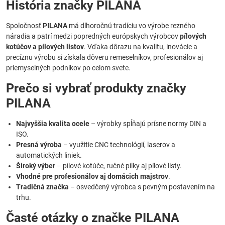
História značky PILANA
Spoločnosť
PILANA
má dlhoročnú tradíciu vo výrobe rezného
náradia a patrí medzi popredných európskych výrobcov
pílových
kotúčov a pílových listov
. Vďaka dôrazu na kvalitu, inovácie a
precíznu výrobu si získala dôveru remeselníkov, profesionálov aj
priemyselných podnikov po celom svete.
Prečo si vybrať produkty značky
PILANA
Najvyššia kvalita ocele
– výrobky spĺňajú prísne normy DIN a
ISO.
Presná výroba
– využitie CNC technológií, laserov a
automatických liniek.
Široký výber
– pílové kotúče, ručné pílky aj pílové listy.
Vhodné pre profesionálov aj domácich majstrov
.
Tradičná značka
– osvedčený výrobca s pevným postavením na
trhu.
Časté otázky o značke PILANA