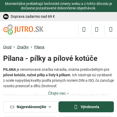
Momentálne prebiehajú technické zmeny webu a z tohto dôvodu je
dočasne pozastavené dokončenie objednávok.
Doprava zadarmo nad 69 €
Úvod
Značky
Pilana
Pilana - pílky a pílové kotúče
PILANA
je renomovaná značka náradia, známa predovšetkým pre
pílové kotúče, ručné pílky a listy k pílkam
. Ich nástroje sú vyrábané
z ocele najvyššej kvality podľa prísnych noriem DIN a ISO, čo zaručuje
vysokú presnosť a dlhú životnosť.
Čítajte viac
Výrobný proces využíva najmodernejšie technológie vrátane CNC
brúsenia, laserového rezania či automatických tepelných úprav, čo
zaručuje konzistentnú kvalitu pri každom kuse.
Najpredávanejšie
Výrobcovia