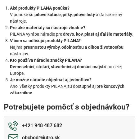
Aké produkty PILANA ponúka?
V ponuke sú
pílové kotúče, pílky, pílové listy
a ďalšie rezný
nástroje.
Pre aké materiály sú nástroje vhodné?
PILANA vyrába náradie pre
drevo, kov, plast aj ďalšie materiály
.
V čom sa odlišujú produkty PILANA?
Najmä
presnosťou výroby, odolnosťou a dlhou životnosťou
nástrojov.
Kto používa náradie značky PILANA?
Remeselníci, stolári, stavebníci aj domáci majstri
po celej
Európe.
Je možné náradie objednať aj jednotlivo?
Áno, všetky produkty PILANA sú dostupné aj pre
koncových
zákazníkov
.
Potrebujete pomôcť s objednávkou?
+421 948 487 682
obchod​@jutro​.sk