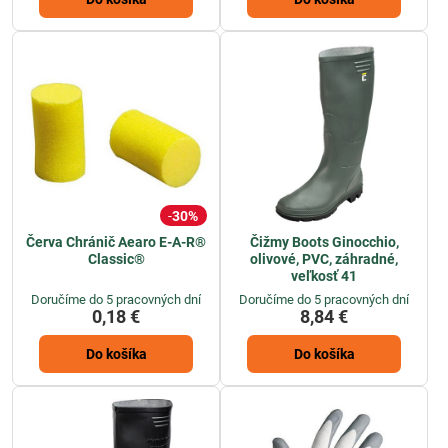
30%
Červa Chránič Aearo E-A-R®
Čižmy Boots Ginocchio,
Classic®
olivové, PVC, záhradné,
veľkosť 41
Doručíme do 5 pracovných dní
Doručíme do 5 pracovných dní
0,18 €
8,84 €
Do košíka
Do košíka