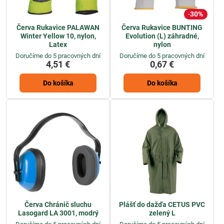
30%
Červa Rukavice PALAWAN
Červa Rukavice BUNTING
Winter Yellow 10, nylon,
Evolution (L) záhradné,
Latex
nylon
Doručíme do 5 pracovných dní
Doručíme do 5 pracovných dní
4,51 €
0,67 €
Do košíka
Do košíka
Červa Chránič sluchu
Plášť do dažďa CETUS PVC
Lasogard LA 3001, modrý
zelený L