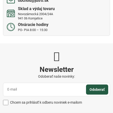
obchod​@jutro​.sk
Sklad a výdaj tovaru
Novozámocká 2004/24A
941 06 Komjatice
Otváracie hodiny
PO- PIA 8:00 – 15:30
Newsletter
Odoberať naše novinky:
Odoberať
Chcem sa prihlásiť k odberu noviniek e-mailom