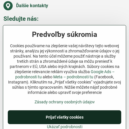
Ďalšie kontakty
Sledujte nás:
Facebook
Pinterest
Instagram
Blog
Predvoľby súkromia
Všetko o nákupe
Cookies používame na zlepšenie vašej návštevy tejto webovej
stránky, analýzu jej výkonnosti a zhromažďovanie údajov o jej
používaní. Na tento účel môžeme použiť nástroje a služby
Ďakujeme za podporu
tretích strán a zhromaždené údaje sa môžu preniesť k
partnerom v EÚ, USA alebo iných krajinách. Súbory cookies na
Sme slovenský e-shop bez dotácií​. Fungujeme len
zlepšenie relevancie reklám využíva služba
Google Ads –
vďaka vám – ľuďom, ktorí veria v poctivú prácu a
podrobnosti tu
alebo
Meta – podrobnosti tu
(Facebook,
lásku k pôde​. Každý nákup na Jutro​.sk nám pomáha
Instagram). Kliknutím na „Prijať všetky cookies“ vyjadrujete svoj
súhlas s týmto spracovaním. Nižšie môžete nájsť podrobné
pokračovať v tom, čo má zmysel – pomáhať
informácie alebo upraviť svoje preferencie
záhradkárom zadarmo a srdcom​.
Zásady ochrany osobných údajov
©
2026
Copyright
Predvoľby súkromia
Zásady ochrany osobných údajov
Prijať všetky cookies
Podmienky používania
Ukázať podrobnosti