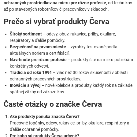
ochranných prostriedkov na mieru pre rôzne profesie
, od technikov
až po stavebných robotníkov či pracovníkov v skladoch.
Prečo si vybrať produkty Červa
Široký sortiment
– odevy, obuv, rukavice, prilby, okuliare,
respirátory a ďalšie pomôcky.
Bezpečnosť na prvom mieste
– výrobky testované podľa
aktuálnych noriem a certifikácií.
Navrhnuté pre rôzne profesie
– produkty šité na mieru potrebám
konkrétnych odvetví.
Tradícia od roku 1991
– viac než 30 rokov skúseností v oblasti
ochranných pracovných prostriedkov.
Inovácie a vývoj
– nové kolekcie a produkty každý rok na základe
spätnej väzby od zákazníkov.
Časté otázky o značke Červa
Aké produkty ponúka značka Červa?
Pracovné topánky, odevy, rukavice, prilby, okuliare, respirátory a
ďalšie ochranné pomôcky.
Pre koho sú produkty Červa určené?