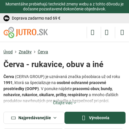
Momentálne prebiehajú technické zmeny webu a z tohto dôvodu je
dočasne pozastavené dokončenie objednávok.
Doprava zadarmo nad 69 €
Úvod
Značky
Červa
Červa - rukavice, obuv a iné
Červa
(CERVA GROUP) je uznávaná značka pôsobiaca už od roku
1991
, ktorá sa špecializuje na
osobné ochranné pracovné
prostriedky (OOPP)
. V ponuke nájdete
pracovnú obuv, bundy,
nohavice, rukavice, okuliare, prilby, respirátory
a mnoho ďalších
produktov navrhnutých pre pohodlie a bezpečnosť pri práci.
Čítajte viac
Červa vyvíja svoje produkty tak, aby boli
funkčné, ergonomické a
prispôsobené konkrétnym profesiám
. Vďaka tomu pomáha chrániť
Najpredávanejšie
Výrobcovia
zdravie tisícom pracovníkov po celom svete – od výroby až po