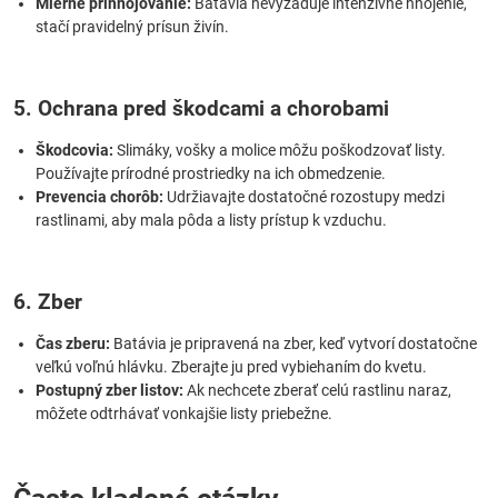
Mierne prihnojovanie:
Batávia nevyžaduje intenzívne hnojenie,
stačí pravidelný prísun živín.
5. Ochrana pred škodcami a chorobami
Škodcovia:
Slimáky, vošky a molice môžu poškodzovať listy.
Používajte prírodné prostriedky na ich obmedzenie.
Prevencia chorôb:
Udržiavajte dostatočné rozostupy medzi
rastlinami, aby mala pôda a listy prístup k vzduchu.
6. Zber
Čas zberu:
Batávia je pripravená na zber, keď vytvorí dostatočne
veľkú voľnú hlávku. Zberajte ju pred vybiehaním do kvetu.
Postupný zber listov:
Ak nechcete zberať celú rastlinu naraz,
môžete odtrhávať vonkajšie listy priebežne.