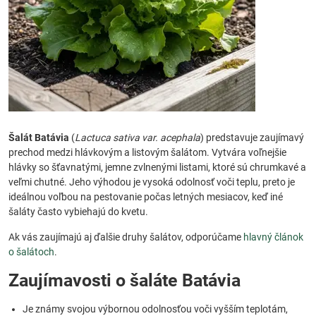
Šalát Batávia
(
Lactuca sativa var. acephala
) predstavuje zaujímavý
prechod medzi hlávkovým a listovým šalátom. Vytvára voľnejšie
hlávky so šťavnatými, jemne zvlnenými listami, ktoré sú chrumkavé a
veľmi chutné. Jeho výhodou je vysoká odolnosť voči teplu, preto je
ideálnou voľbou na pestovanie počas letných mesiacov, keď iné
šaláty často vybiehajú do kvetu.
Ak vás zaujímajú aj ďalšie druhy šalátov, odporúčame
hlavný článok
o šalátoch
.
Zaujímavosti o šaláte Batávia
Je známy svojou výbornou odolnosťou voči vyšším teplotám,