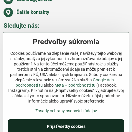
Ďalšie kontakty
Sledujte nás:
Facebook
Pinterest
Instagram
Blog
Predvoľby súkromia
Všetko o nákupe
Cookies používame na zlepšenie vašej návštevy tejto webovej
stránky, analýzu jej výkonnosti a zhromažďovanie údajov o jej
používaní. Na tento účel môžeme použiť nástroje a služby
Ďakujeme za podporu
tretích strán a zhromaždené údaje sa môžu preniesť k
partnerom v EÚ, USA alebo iných krajinách. Súbory cookies na
Sme slovenský e-shop bez dotácií​. Fungujeme len
zlepšenie relevancie reklám využíva služba
Google Ads –
vďaka vám – ľuďom, ktorí veria v poctivú prácu a
podrobnosti tu
alebo
Meta – podrobnosti tu
(Facebook,
Instagram). Kliknutím na „Prijať všetky cookies“ vyjadrujete svoj
lásku k pôde​. Každý nákup na Jutro​.sk nám pomáha
súhlas s týmto spracovaním. Nižšie môžete nájsť podrobné
pokračovať v tom, čo má zmysel – pomáhať
informácie alebo upraviť svoje preferencie
záhradkárom zadarmo a srdcom​.
Zásady ochrany osobných údajov
©
2026
Copyright
Predvoľby súkromia
Prijať všetky cookies
Zásady ochrany osobných údajov