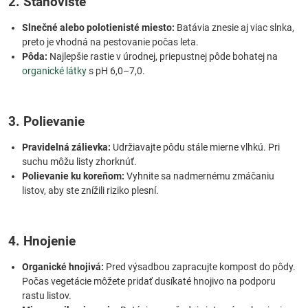
2. Stanovište
Slnečné alebo polotienisté miesto:
Batávia znesie aj viac slnka,
preto je vhodná na pestovanie počas leta.
Pôda:
Najlepšie rastie v úrodnej, priepustnej pôde bohatej na
organické látky
s pH 6,0–7,0.
3. Polievanie
Pravidelná zálievka:
Udržiavajte pôdu stále mierne vlhkú. Pri
suchu môžu listy zhorknúť.
Polievanie ku koreňom:
Vyhnite sa nadmernému zmáčaniu
listov, aby ste znížili riziko plesní.
4. Hnojenie
Organické hnojivá:
Pred výsadbou zapracujte kompost do pôdy.
Počas vegetácie môžete pridať dusíkaté hnojivo na podporu
rastu listov.