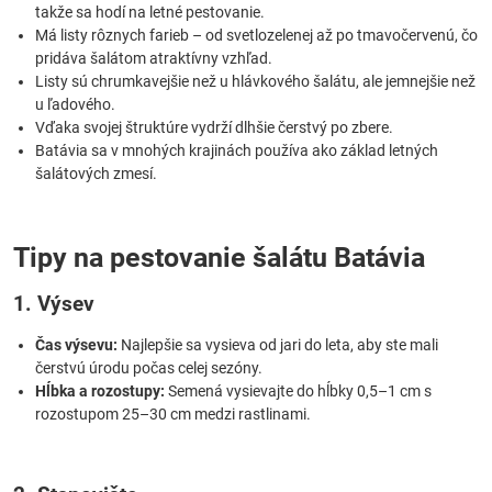
takže sa hodí na letné pestovanie.
Má listy rôznych farieb – od svetlozelenej až po tmavočervenú, čo
pridáva šalátom atraktívny vzhľad.
Listy sú chrumkavejšie než u hlávkového šalátu, ale jemnejšie než
u ľadového.
Vďaka svojej štruktúre vydrží dlhšie čerstvý po zbere.
Batávia sa v mnohých krajinách používa ako základ letných
šalátových zmesí.
Tipy na pestovanie šalátu Batávia
1. Výsev
Čas výsevu:
Najlepšie sa vysieva od jari do leta, aby ste mali
čerstvú úrodu počas celej sezóny.
Hĺbka a rozostupy:
Semená vysievajte do hĺbky 0,5–1 cm s
rozostupom 25–30 cm medzi rastlinami.