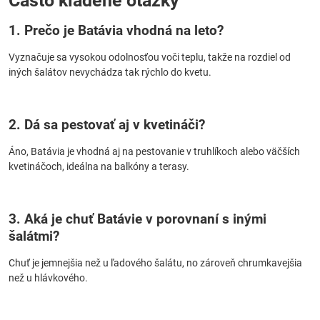
Často kladené otázky
1. Prečo je Batávia vhodná na leto?
Vyznačuje sa vysokou odolnosťou voči teplu, takže na rozdiel od
iných šalátov nevychádza tak rýchlo do kvetu.
2. Dá sa pestovať aj v kvetináči?
Áno, Batávia je vhodná aj na pestovanie v truhlíkoch alebo väčších
kvetináčoch, ideálna na balkóny a terasy.
3. Aká je chuť Batávie v porovnaní s inými
šalátmi?
Chuť je jemnejšia než u ľadového šalátu, no zároveň chrumkavejšia
než u hlávkového.