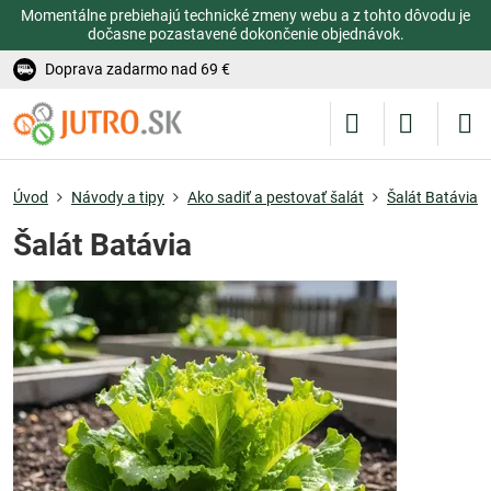
Momentálne prebiehajú technické zmeny webu a z tohto dôvodu je
dočasne pozastavené dokončenie objednávok.
Doprava zadarmo nad 69 €
Úvod
Návody a tipy
Ako sadiť a pestovať šalát
Šalát Batávia
Šalát Batávia