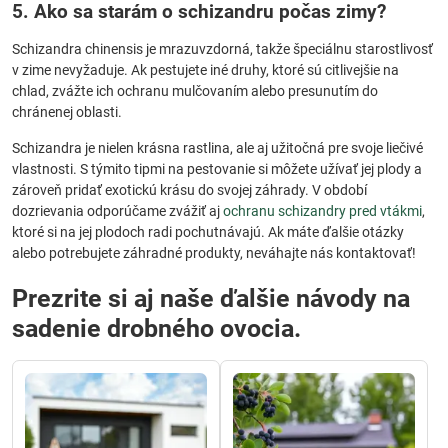
5. Ako sa starám o schizandru počas zimy?
Schizandra chinensis je mrazuvzdorná, takže špeciálnu starostlivosť
v zime nevyžaduje. Ak pestujete iné druhy, ktoré sú citlivejšie na
chlad, zvážte ich ochranu mulčovaním alebo presunutím do
chránenej oblasti.
Schizandra je nielen krásna rastlina, ale aj užitočná pre svoje liečivé
vlastnosti. S týmito tipmi na pestovanie si môžete užívať jej plody a
zároveň pridať exotickú krásu do svojej záhrady. V období
dozrievania odporúčame zvážiť aj
ochranu schizandry pred vtákmi
,
ktoré si na jej plodoch radi pochutnávajú. Ak máte ďalšie otázky
alebo potrebujete záhradné produkty, neváhajte nás kontaktovať!
Prezrite si aj naše ďalšie návody na
sadenie drobného ovocia.