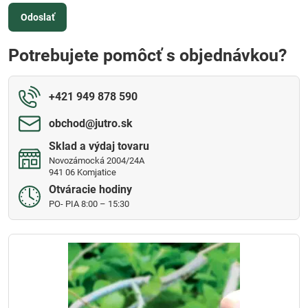
Odoslať
Potrebujete pomôcť s objednávkou?
+421 949 878 590
obchod​@jutro​.sk
Sklad a výdaj tovaru
Novozámocká 2004/24A
941 06 Komjatice
Otváracie hodiny
PO- PIA 8:00 – 15:30