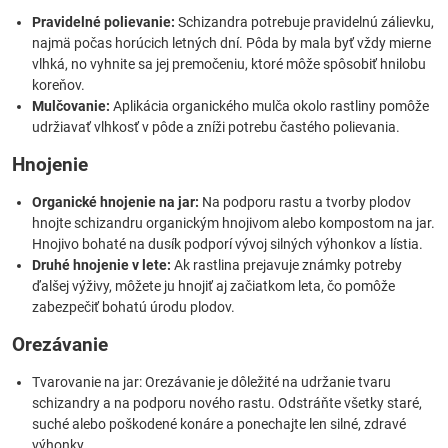
Pravidelné polievanie:
Schizandra potrebuje pravidelnú zálievku,
najmä počas horúcich letných dní. Pôda by mala byť vždy mierne
vlhká, no vyhnite sa jej premočeniu, ktoré môže spôsobiť hnilobu
koreňov.
Mulčovanie:
Aplikácia organického mulča okolo rastliny pomôže
udržiavať vlhkosť v pôde a zníži potrebu častého polievania.
Hnojenie
Organické hnojenie na jar:
Na podporu rastu a tvorby plodov
hnojte schizandru organickým hnojivom alebo kompostom na jar.
Hnojivo bohaté na dusík podporí vývoj silných výhonkov a lístia.
Druhé hnojenie v lete:
Ak rastlina prejavuje známky potreby
ďalšej výživy, môžete ju hnojiť aj začiatkom leta, čo pomôže
zabezpečiť bohatú úrodu plodov.
Orezávanie
Tvarovanie na jar: Orezávanie je dôležité na udržanie tvaru
schizandry a na podporu nového rastu. Odstráňte všetky staré,
suché alebo poškodené konáre a ponechajte len silné, zdravé
výhonky.