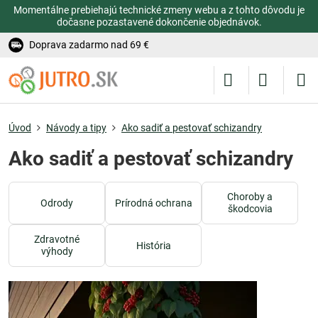
Momentálne prebiehajú technické zmeny webu a z tohto dôvodu je
dočasne pozastavené dokončenie objednávok.
Doprava zadarmo nad 69 €
Úvod
Návody a tipy
Ako sadiť a pestovať schizandry
Ako sadiť a pestovať schizandry
Choroby a
Odrody
Prírodná ochrana
škodcovia
Zdravotné
História
výhody