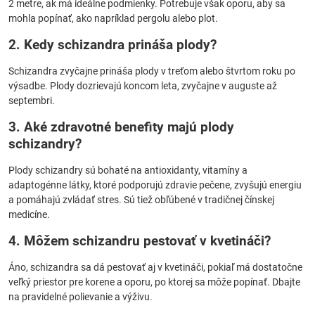
2 metre, ak má ideálne podmienky. Potrebuje však oporu, aby sa
mohla popínať, ako napríklad pergolu alebo plot.
2. Kedy schizandra prináša plody?
Schizandra zvyčajne prináša plody v treťom alebo štvrtom roku po
výsadbe. Plody dozrievajú koncom leta, zvyčajne v auguste až
septembri.
3. Aké zdravotné benefity majú plody
schizandry?
Plody schizandry sú bohaté na antioxidanty, vitamíny a
adaptogénne látky, ktoré podporujú zdravie pečene, zvyšujú energiu
a pomáhajú zvládať stres. Sú tiež obľúbené v tradičnej čínskej
medicíne.
4. Môžem schizandru pestovať v kvetináči?
Áno, schizandra sa dá pestovať aj v kvetináči, pokiaľ má dostatočne
veľký priestor pre korene a oporu, po ktorej sa môže popínať. Dbajte
na pravidelné polievanie a výživu.