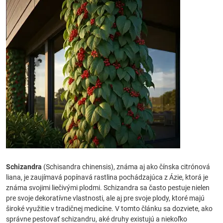
Schizandra
(Schisandra chinensis), známa aj ako čínska citrónová
liana, je zaujímavá popínavá rastlina pochádzajúca z Ázie, ktorá je
známa svojimi liečivými plodmi. Schizandra sa často pestuje nielen
pre svoje dekoratívne vlastnosti, ale aj pre svoje plody, ktoré majú
široké využitie v tradičnej medicíne. V tomto článku sa dozviete, ako
správne pestovať schizandru, aké druhy existujú a niekoľko