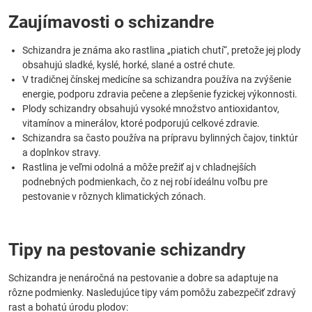
Zaujímavosti o schizandre
Schizandra je známa ako rastlina „piatich chutí“, pretože jej plody
obsahujú sladké, kyslé, horké, slané a ostré chute.
V tradičnej čínskej medicíne sa schizandra používa na zvýšenie
energie, podporu zdravia pečene a zlepšenie fyzickej výkonnosti.
Plody schizandry obsahujú vysoké množstvo antioxidantov,
vitamínov a minerálov, ktoré podporujú celkové zdravie.
Schizandra sa často používa na prípravu bylinných čajov, tinktúr
a doplnkov stravy.
Rastlina je veľmi odolná a môže prežiť aj v chladnejších
podnebných podmienkach, čo z nej robí ideálnu voľbu pre
pestovanie v rôznych klimatických zónach.
Tipy na pestovanie schizandry
Schizandra je nenáročná na pestovanie a dobre sa adaptuje na
rôzne podmienky. Nasledujúce tipy vám pomôžu zabezpečiť zdravý
rast a bohatú úrodu plodov: