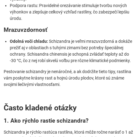
Podpora rastu: Pravidelné orezávanie stimuluje tvorbu nových
výhonkov a zlepšuje celkový vzhľad rastliny, čo zabezpečí lepšiu
úrodu.
Mrazuvzdornosť
Odolná voči chladu:
Schizandra je veľmi mrazuvzdorná a dokáže
prežiť aj v oblastiach s tuhými zimami bez potreby špeciálnej
ochrany. Schisandra chinensis je schopná zvládať teploty až do
-30 °C, čo z nej robí skvelú voľbu pre rôzne klimatické podmienky.
Pestovanie schizandry je nenáročné, a ak dodržíte tieto tipy, rastlina
vám poskytne krásny rast a hojnú úrodu plodov, ktoré sú známe
svojimi liečivými vlastnosťami.
Často kladené otázky
1. Ako rýchlo rastie schizandra?
Schizandra je rýchlo rastúca rastlina, ktorá môže ročne narásť o 1 až