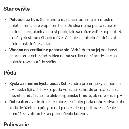
Stanovište
Polotieň až tieň:
Schizandra najlepšie rastie na miestach s
polotieňom alebo v úplnom tieni. Je ideálna na pestovanie pri
plotoch, pergolách alebo stĺpoch, kde sa môže voľne popínať. Na
slnečných stanovištiach môže rásť, ale je potrebné udržiavať
pôdu dostatočne vlhkú.
Vhodná na vertikálne pestovanie:
Vzhľadom na jej popínavý
charakter je schizandra ideálna na vertikálne záhrady, kde sa
dokáže rozrastať do výšky.
Pôda
Kyslá až mierne kyslá pôda:
Schizandra preferuje kyslú pôdu s
pH medzi 5,5 a 6,5. Ak je pôda vo vašej záhrade príliš alkalická,
môžete pridať rašelinu alebo organickú hmotu, aby ste znížili pH.
Dobrá drenáž:
Je dôležité zabezpečiť, aby pôda dobre odvádzala
vodu. Môžete do pôdy pridať piesok alebo perlit na zlepšenie
drenáže a zabránite tak premočeniu koreňov.
Polievanie