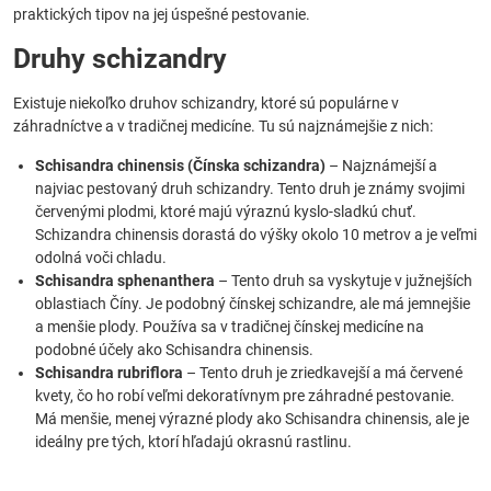
praktických tipov na jej úspešné pestovanie.
Druhy schizandry
Existuje niekoľko druhov schizandry, ktoré sú populárne v
záhradníctve a v tradičnej medicíne. Tu sú najznámejšie z nich:
Schisandra chinensis (Čínska schizandra)
– Najznámejší a
najviac pestovaný druh schizandry. Tento druh je známy svojimi
červenými plodmi, ktoré majú výraznú kyslo-sladkú chuť.
Schizandra chinensis dorastá do výšky okolo 10 metrov a je veľmi
odolná voči chladu.
Schisandra sphenanthera
– Tento druh sa vyskytuje v južnejších
oblastiach Číny. Je podobný čínskej schizandre, ale má jemnejšie
a menšie plody. Používa sa v tradičnej čínskej medicíne na
podobné účely ako Schisandra chinensis.
Schisandra rubriflora
– Tento druh je zriedkavejší a má červené
kvety, čo ho robí veľmi dekoratívnym pre záhradné pestovanie.
Má menšie, menej výrazné plody ako Schisandra chinensis, ale je
ideálny pre tých, ktorí hľadajú okrasnú rastlinu.