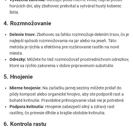
horúcich dní, aby zbehovec prekvital a vytváral hustý koberec
lístia.
4. Rozmnožovanie
Delenie trsov:
Zbehovec sa ľahko rozmnožuje delením trsov, čo je
najlepší spôsob rozmnožovania na jar alebo na jeseň. Táto
metóda je rýchla a efektívna pre rozširovanie rastlín na nové
miesta.
Odrezky:
Môžete ho tiež rozmnožovať prostredníctvom odrezkov,
ktoré sa rýchlo zakorenia v dobre pripravenom substráte.
5. Hnojenie
Mierne hnojenie:
Na začiatku jarnej sezóny môžete pridať do
pôdy kompost alebo organické hnojivo, aby ste podporili rast a
bohaté kvitnutie. Pravidelné prihnojovanie však nie je potrebné.
Podpora kvitnutia:
Hnojenie zabezpečí silný a zdravý rast
rastliny, čo prinesie dlhšie a krajšie obdobie kvitnutia.
6. Kontrola rastu