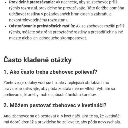
Pravidelné prerezávanie:
Ak nechcete, aby sa zbehovec príliš
rýchlo rozrastal, pravidelne ho prerezávajte. Táto údržba pomáha
udržiavať rastlinu v požadovaných hraniciach a zabraňuje
nekontrolovateľnému rozrastaniu.
Odstraňovanie prebytočných rastlín:
Ak sa zbehovec rozšíri príliš
rýchlo, môžete odstrániť prebytočné rastliny a presadiť ich na iné
miesto alebo ich jednoducho skompostovať.
Často kladené otázky
1. Ako často treba zbehovec polievať?
Zbehovec je odolný voči suchu, ale v teplejších obdobiach ho
pravidelne zalievajte, aby pôda zostala mierne vlhká. Vyhnite sa
prelievaniu, ktoré by mohlo spôsobiť hnilobu koreňov.
2. Môžem pestovať zbehovec v kvetináči?
Áno, zbehovec sa dá pestovať aj v kvetináči. Uistite sa, že kvetináč
má dobrú drenáž a pravidelne ho zalievajte, aby pôda nevysychala.