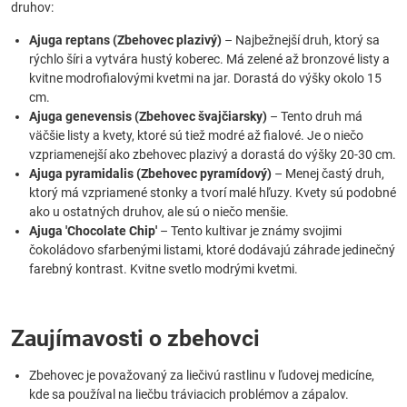
druhov:
Ajuga reptans (Zbehovec plazivý)
– Najbežnejší druh, ktorý sa
rýchlo šíri a vytvára hustý koberec. Má zelené až bronzové listy a
kvitne modrofialovými kvetmi na jar. Dorastá do výšky okolo 15
cm.
Ajuga genevensis (Zbehovec švajčiarsky)
– Tento druh má
väčšie listy a kvety, ktoré sú tiež modré až fialové. Je o niečo
vzpriamenejší ako zbehovec plazivý a dorastá do výšky 20-30 cm.
Ajuga pyramidalis (Zbehovec pyramídový)
– Menej častý druh,
ktorý má vzpriamené stonky a tvorí malé hľuzy. Kvety sú podobné
ako u ostatných druhov, ale sú o niečo menšie.
Ajuga 'Chocolate Chip'
– Tento kultivar je známy svojimi
čokoládovo sfarbenými listami, ktoré dodávajú záhrade jedinečný
farebný kontrast. Kvitne svetlo modrými kvetmi.
Zaujímavosti o zbehovci
Zbehovec je považovaný za liečivú rastlinu v ľudovej medicíne,
kde sa používal na liečbu tráviacich problémov a zápalov.