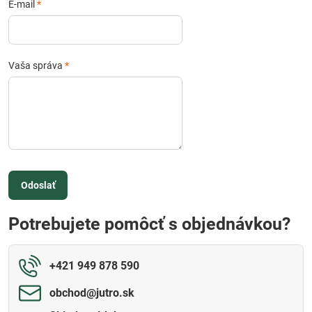
E-mail
*
Vaša správa
*
Odoslať
Potrebujete pomôcť s objednávkou?
+421 949 878 590
obchod​@jutro​.sk