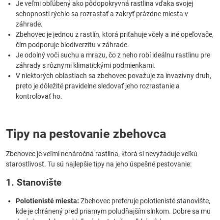
Je veľmi obľúbený ako pôdopokryvná rastlina vďaka svojej
schopnosti rýchlo sa rozrastať a zakryť prázdne miesta v
záhrade.
Zbehovec je jednou z rastlín, ktorá priťahuje včely a iné opeľovače,
čím podporuje biodiverzitu v záhrade.
Je odolný voči suchu a mrazu, čo z neho robí ideálnu rastlinu pre
záhrady s rôznymi klimatickými podmienkami.
V niektorých oblastiach sa zbehovec považuje za invazívny druh,
preto je dôležité pravidelne sledovať jeho rozrastanie a
kontrolovať ho.
Tipy na pestovanie zbehovca
Zbehovec je veľmi nenáročná rastlina, ktorá si nevyžaduje veľkú
starostlivosť. Tu sú najlepšie tipy na jeho úspešné pestovanie:
1. Stanovište
Polotienisté miesta:
Zbehovec preferuje polotienisté stanovište,
kde je chránený pred priamym poludňajším slnkom. Dobre sa mu