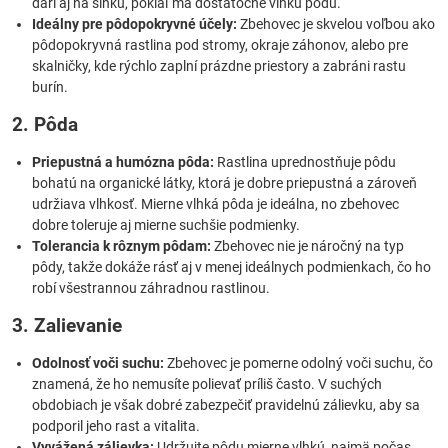
darí aj na slnku, pokiaľ má dostatočne vlhkú pôdu.
Ideálny pre pôdopokryvné účely:
Zbehovec je skvelou voľbou ako
pôdopokryvná rastlina pod stromy, okraje záhonov, alebo pre
skalničky, kde rýchlo zaplní prázdne priestory a zabráni rastu
burín.
2. Pôda
Priepustná a humózna pôda:
Rastlina uprednostňuje pôdu
bohatú na organické látky, ktorá je dobre priepustná a zároveň
udržiava vlhkosť. Mierne vlhká pôda je ideálna, no zbehovec
dobre toleruje aj mierne suchšie podmienky.
Tolerancia k rôznym pôdam:
Zbehovec nie je náročný na typ
pôdy, takže dokáže rásť aj v menej ideálnych podmienkach, čo ho
robí všestrannou záhradnou rastlinou.
3. Zalievanie
Odolnosť voči suchu:
Zbehovec je pomerne odolný voči suchu, čo
znamená, že ho nemusíte polievať príliš často. V suchých
obdobiach je však dobré zabezpečiť pravidelnú zálievku, aby sa
podporil jeho rast a vitalita.
Vyvážená zálievka:
Udržujte pôdu mierne vlhkú, najmä počas