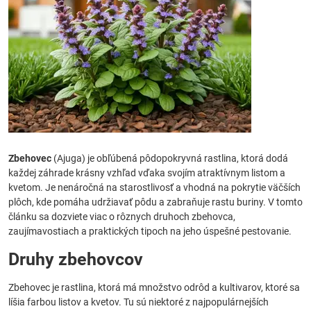
Zbehovec
(Ajuga) je obľúbená pôdopokryvná rastlina, ktorá dodá
každej záhrade krásny vzhľad vďaka svojím atraktívnym listom a
kvetom. Je nenáročná na starostlivosť a vhodná na pokrytie väčších
plôch, kde pomáha udržiavať pôdu a zabraňuje rastu buriny. V tomto
článku sa dozviete viac o rôznych druhoch zbehovca,
zaujímavostiach a praktických tipoch na jeho úspešné pestovanie.
Druhy zbehovcov
Zbehovec je rastlina, ktorá má množstvo odrôd a kultivarov, ktoré sa
líšia farbou listov a kvetov. Tu sú niektoré z najpopulárnejších