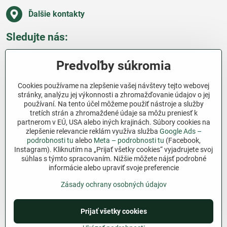
Ďalšie kontakty
Sledujte nás:
Facebook
Pinterest
Instagram
Blog
Predvoľby súkromia
Všetko o nákupe
Cookies používame na zlepšenie vašej návštevy tejto webovej
stránky, analýzu jej výkonnosti a zhromažďovanie údajov o jej
používaní. Na tento účel môžeme použiť nástroje a služby
Ďakujeme za podporu
tretích strán a zhromaždené údaje sa môžu preniesť k
partnerom v EÚ, USA alebo iných krajinách. Súbory cookies na
Sme slovenský e-shop bez dotácií​. Fungujeme len
zlepšenie relevancie reklám využíva služba
Google Ads –
vďaka vám – ľuďom, ktorí veria v poctivú prácu a
podrobnosti tu
alebo
Meta – podrobnosti tu
(Facebook,
lásku k pôde​. Každý nákup na Jutro​.sk nám pomáha
Instagram). Kliknutím na „Prijať všetky cookies“ vyjadrujete svoj
súhlas s týmto spracovaním. Nižšie môžete nájsť podrobné
pokračovať v tom, čo má zmysel – pomáhať
informácie alebo upraviť svoje preferencie
záhradkárom zadarmo a srdcom​.
Zásady ochrany osobných údajov
©
2026
Copyright
Predvoľby súkromia
Zásady ochrany osobných údajov
Prijať všetky cookies
Podmienky používania