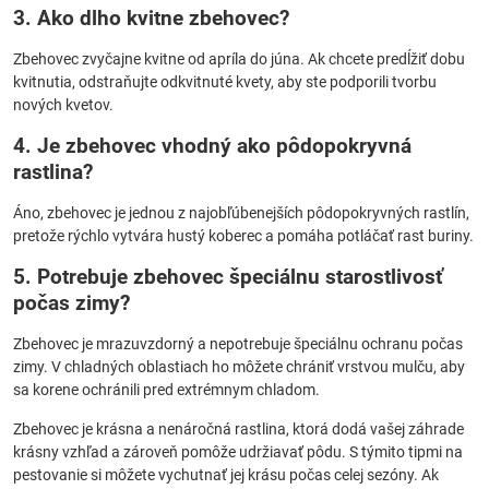
3. Ako dlho kvitne zbehovec?
Zbehovec zvyčajne kvitne od apríla do júna. Ak chcete predĺžiť dobu
kvitnutia, odstraňujte odkvitnuté kvety, aby ste podporili tvorbu
nových kvetov.
4. Je zbehovec vhodný ako pôdopokryvná
rastlina?
Áno, zbehovec je jednou z najobľúbenejších pôdopokryvných rastlín,
pretože rýchlo vytvára hustý koberec a pomáha potláčať rast buriny.
5. Potrebuje zbehovec špeciálnu starostlivosť
počas zimy?
Zbehovec je mrazuvzdorný a nepotrebuje špeciálnu ochranu počas
zimy. V chladných oblastiach ho môžete chrániť vrstvou mulču, aby
sa korene ochránili pred extrémnym chladom.
Zbehovec je krásna a nenáročná rastlina, ktorá dodá vašej záhrade
krásny vzhľad a zároveň pomôže udržiavať pôdu. S týmito tipmi na
pestovanie si môžete vychutnať jej krásu počas celej sezóny. Ak