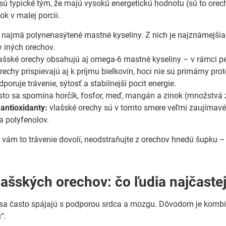
sú typické tým, že majú vysokú energetickú hodnotu (sú to orec
ok v malej porcii.
najmä polynenasýtené mastné kyseliny. Z nich je najznámejš
y iných orechov.
ašské orechy obsahujú aj omega-6 mastné kyseliny – v rámci pes
rechy prispievajú aj k príjmu bielkovín, hoci nie sú primárny pro
poruje trávenie, sýtosť a stabilnejší pocit energie.
to sa spomína horčík, fosfor, meď, mangán a zinok (množstvá z
 antioxidanty:
vlašské orechy sú v tomto smere veľmi zaujímavé,
a polyfenolov.
ak vám to trávenie dovolí, neodstraňujte z orechov hnedú šupku 
lašských orechov: čo ľudia najčaste
 sa často spájajú s podporou srdca a mozgu. Dôvodom je kombi
“.