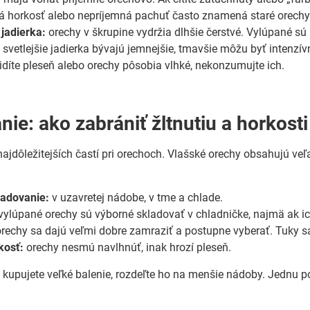
 horkosť alebo nepríjemná pachuť často znamená staré orechy
 jadierka:
orechy v škrupine vydržia dlhšie čerstvé. Vylúpané sú p
:
svetlejšie jadierka bývajú jemnejšie, tmavšie môžu byť intenzívne
idíte pleseň alebo orechy pôsobia vlhké, nekonzumujte ich.
ie: ako zabrániť žltnutiu a horkosti
najdôležitejších častí pri orechoch. Vlašské orechy obsahujú veľa
ladovanie:
v uzavretej nádobe, v tme a chlade.
vylúpané orechy sú výborné skladovať v chladničke, najmä ak i
rechy sa dajú veľmi dobre zamraziť a postupne vyberať. Tuky sa
kosť:
orechy nesmú navlhnúť, inak hrozí pleseň.
ak kupujete veľké balenie, rozdeľte ho na menšie nádoby. Jednu p