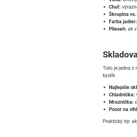
Chuť:
výrazná
Škrupina vs.
Farba jadier
Plieseň:
ak v
Skladovan
Toto je jedna z 
kyslík.
Najlepšie sk
Chladnička:
Mraznička:
o
Pozor na vlh
Praktický tip: 