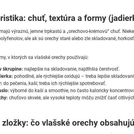
istika: chuť, textúra a formy (jadie
majú výraznú, jemne trpkastú a „orechovo-krémovú“ chuť. Niek
polyfenolov, ale ak sú orechy staré alebo zle skladované, horko
rmy, v ktorých sa vlašské orechy používajú:
v škrupine:
najlepšie na skladovanie, najdlhšia čerstvosť.
ierka:
pohodlné, ale rýchlejšie oxidujú – treba lepšie skladovani
:
do pečenia, kaší; treba ich rýchlejšie spotrebovať.
slo:
výborné do kaší a smoothie, no často kaloricky koncentrova
chy:
chuťovo skvelé, ale vysoké teploty môžu znížiť časť citlivých
 zložky: čo vlašské orechy obsahuj