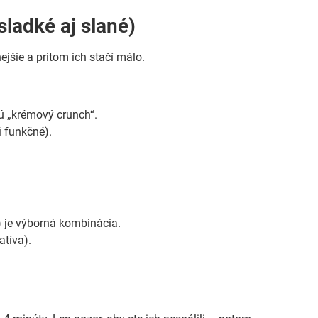
sladké aj slané)
ejšie a pritom ich stačí málo.
jú „krémový crunch“.
i funkčné).
a) je výborná kombinácia.
atíva).