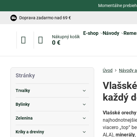
Momentálne prebieh
Doprava zadarmo nad 69 €
E-shop
Návody
Reme
Nákupný košík
0 €
Úvod
Návody a 
Stránky
Vlašské
Trvalky
každý 
Bylinky
Vlašské orechy
Zelenina
najhodnotnejšie
viacero „top“ b
Kríky a dreviny
ALA),
minerály