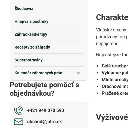
Škodcovia
Charakter
Hnojivá a postreky
Vlašské orechy 
Záhradkárske tipy
prirodzený tón 
nepríjemne.
Recepty zo záhrady
Najčastejšie fo
Superpotraviny
Celé orechy 
Vylúpané jad
Kalendár záhradných prác
Mleté orechy
Potrebujete pomôcť s
Orechové ma
objednávkou?
Pražené ore
+421 949 878 590
Výživové
obchod​@jutro​.sk