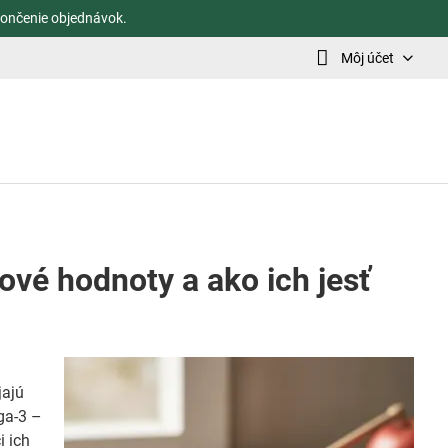
ončenie objednávok.
Môj účet
ové hodnoty a ako ich jesť
jajú
ga-3 –
i ich