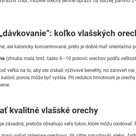
zvýrazniť chuť, môžete orechy jemne opražiť na suchej panvici 2–
 „dávkovanie“: koľko vlašských ore
é, ale kaloricky koncentrované, preto je dobré mať orientačnú po
ne
(zhruba malá hrsť, často 6–10 polovíc orechov podľa veľkost
osť veľká na to, aby ste získali výživové benefity, no zároveň nie
 kalórií, porcia môže byť vyššia. Pri redukcii hmotnosti je orech
enie.
ať kvalitné vlašské orechy
 je zásadná, pretože obsahujú veľa tukov, ktoré môžu oxidovať. P
 majú voňať príjemne orechovo. Ak cítite zatuchnutý alebo „far