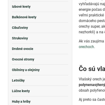
vyhľadávajú naj
Izbové kvety
energie počas d
veľmi praktické 
Balkónové kvety
domáceho pesta.
orechy super, a
Cibuľoviny
nezhorkli) a na 
Strukoviny
Ak vás zaujíma v
orechoch
.
Drobné ovocie
Ovocné stromy
Čo sú vl
Obilniny a olejniny
Vlašský orech j
Letničky
polynenasýtený
obsah polyfenol
Lúčne kvety
Aj preto sa čas
Huby a hríby