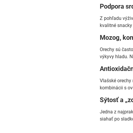
Podpora srd
Z pohľadu výži
kvalitné snacky
Mozog, konc
Orechy sú často
výkyvy hladu. Ne
Antioxidačn
Vlašské orechy 
kombinácii s ov
Sýtosť a „
Jedna z najprak
siahať po sladk