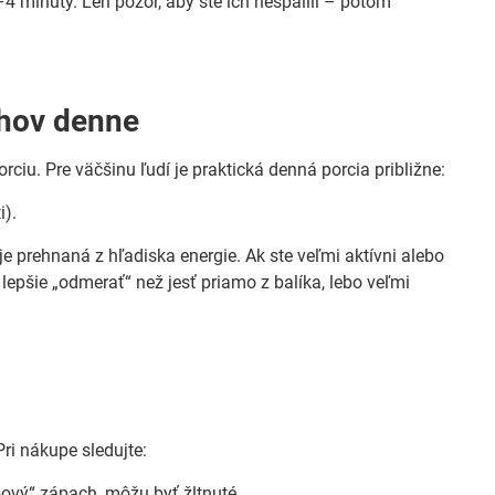
4 minúty. Len pozor, aby ste ich nespálili – potom
chov denne
rciu. Pre väčšinu ľudí je praktická denná porcia približne:
i).
 je prehnaná z hľadiska energie. Ak ste veľmi aktívni alebo
y lepšie „odmerať“ než jesť priamo z balíka, lebo veľmi
ri nákupe sledujte:
bový“ zápach, môžu byť žltnuté.