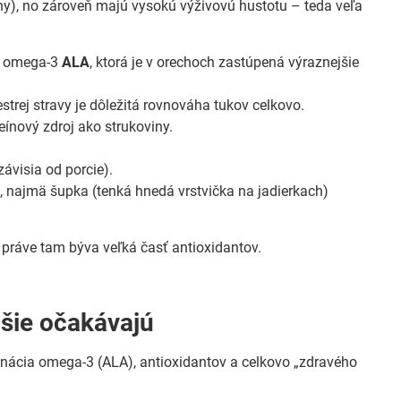
hy), no zároveň majú vysokú výživovú hustotu – teda veľa
ia omega-3
ALA
, ktorá je v orechoch zastúpená výraznejšie
trej stravy je dôležitá rovnováha tukov celkovo.
teínový zdroj ako strukoviny.
ávisia od porcie).
 najmä šupka (tenká hnedá vrstvička na jadierkach)
– práve tam býva veľká časť antioxidantov.
jšie očakávajú
nácia omega-3 (ALA), antioxidantov a celkovo „zdravého