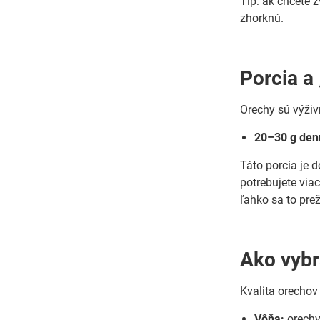
Tip: ak chcete 
zhorknú.
Porcia a
Orechy sú výživn
20–30 g den
Táto porcia je d
potrebujete viac
ľahko sa to prež
Ako vybr
Kvalita orechov
Vôňa:
orechy