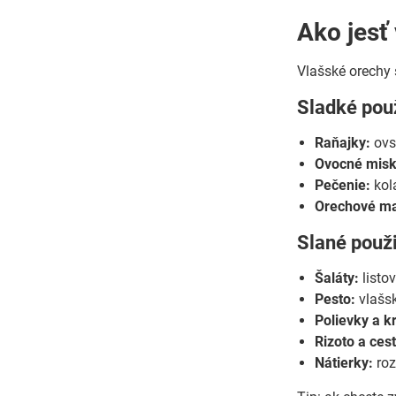
Ako jesť 
Vlašské orechy s
Sladké použ
Raňajky:
ovse
Ovocné misk
Pečenie:
kolá
Orechové ma
Slané použi
Šaláty:
listov
Pesto:
vlašsk
Polievky a k
Rizoto a ces
Nátierky:
roz