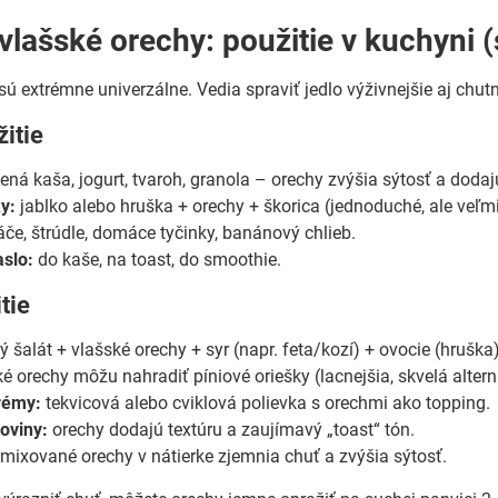
vlašské orechy: použitie v kuchyni (
ú extrémne univerzálne. Vedia spraviť jedlo výživnejšie aj chutn
itie
ná kaša, jogurt, tvaroh, granola – orechy zvýšia sýtosť a doda
y:
jablko alebo hruška + orechy + škorica (jednoduché, ale veľm
če, štrúdle, domáce tyčinky, banánový chlieb.
slo:
do kaše, na toast, do smoothie.
tie
ý šalát + vlašské orechy + syr (napr. feta/kozí) + ovocie (hrušk
é orechy môžu nahradiť píniové oriešky (lacnejšia, skvelá altern
rémy:
tekvicová alebo cviklová polievka s orechmi ako topping.
toviny:
orechy dodajú textúru a zaujímavý „toast“ tón.
mixované orechy v nátierke zjemnia chuť a zvýšia sýtosť.