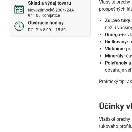
Vlašské orechy 
Sklad a výdaj tovaru
prospešných lát
Novozámocká 2004/24A
941 06 Komjatice
Zdravé tuky:
Otváracie hodiny
než u väčšin
PO- PIA 8:00 – 15:30
Omega-6:
vl
Bielkoviny:
o
Vláknina:
pod
Minerály:
čas
Polyfenoly a
obsahuje veľ
Praktický tip: 
Účinky v
Vlašské orechy
tukového profilu