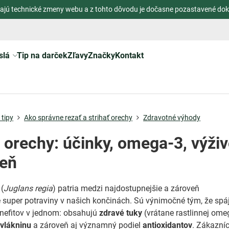
ajú technické zmeny webu a z tohto dôvodu je dočasne pozastavené dok
slá
Tip na darček
Zľavy
Značky
Kontakt
tipy
Ako správne rezať a strihať orechy
Zdravotné výhody
 orechy: účinky, omega-3, výživ
deň
(
Juglans regia
) patria medzi najdostupnejšie a zároveň
 super potraviny v našich končinách. Sú výnimočné tým, že spá
enefitov v jednom: obsahujú
zdravé tuky
(vrátane rastlinnej ome
,
vlákninu
a zároveň aj významný podiel
antioxidantov
. Zákazníc