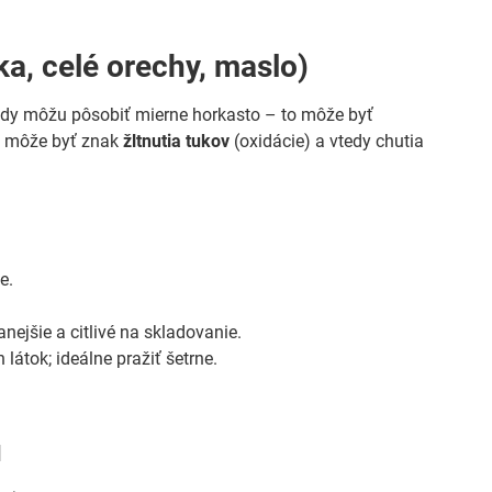
rka, celé orechy, maslo)
edy môžu pôsobiť mierne horkasto – to môže byť
sť môže byť znak
žltnutia tukov
(oxidácie) a vtedy chutia
e.
nejšie a citlivé na skladovanie.
 látok; ideálne pražiť šetrne.
ú