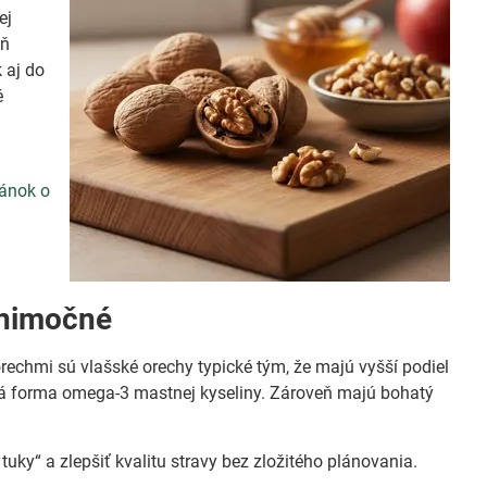
ej
eň
k aj do
é
lánok o
ýnimočné
echmi sú vlašské orechy typické tým, že majú vyšší podiel
inná forma omega-3 mastnej kyseliny. Zároveň majú bohatý
uky“ a zlepšiť kvalitu stravy bez zložitého plánovania.