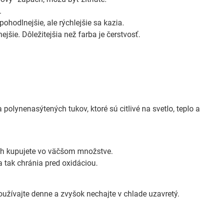
.
ohodlnejšie, ale rýchlejšie sa kazia.
jšie. Dôležitejšia než farba je čerstvosť.
 polynenasýtených tukov, ktoré sú citlivé na svetlo, teplo a
ch kupujete vo väčšom množstve.
 tak chránia pred oxidáciou.
oužívajte denne a zvyšok nechajte v chlade uzavretý.