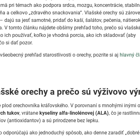
mä pri témach ako podpora srdca, mozgu, koncentrácie, stabiln
ňa a celkovo „zdravého snackovania“. Vlašské orechy sú zárov
– dajú sa jesť samotné, pridať do kaší, šalátov, pečenia, nátiero
 V tomto článku nájdete obšírny prehľad toho, prečo sú vlašsk
ko ich používať, koľko je vhodná porcia, ako ich skladovať (aby
čo si dať pozor.
šeobecný prehľad starostlivosti o orechy, pozrite si aj
hlavný č
ašské orechy a prečo sú výživovo v
e plod orechovníka kráľovského. V porovnaní s mnohými inými or
ch tukov
, vrátane
kyseliny alfa-linolénovej (ALA)
, čo je rastl
ov (antioxidantov) a sú prirodzene bez lepku.
to odporúčajú ako jednoduchý spôsob, ako denne zaradiť „dobré t