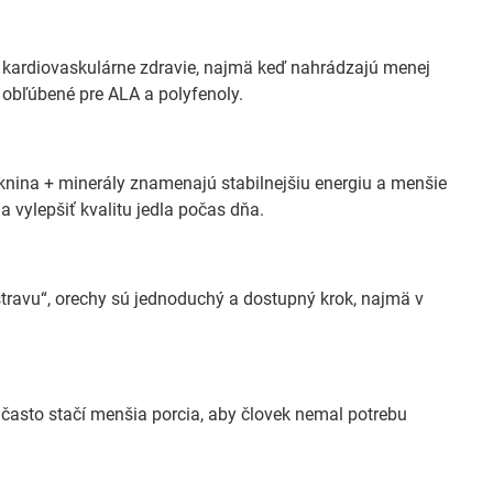
 kardiovaskulárne zdravie, najmä keď nahrádzajú menej
 obľúbené pre ALA a polyfenoly.
áknina + minerály znamenajú stabilnejšiu energiu a menšie
a vylepšiť kvalitu jedla počas dňa.
stravu“, orechy sú jednoduchý a dostupný krok, najmä v
 často stačí menšia porcia, aby človek nemal potrebu