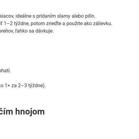
acov, ideálne s pridaním slamy alebo pilín.
iť 1–2 týždne, potom zrieďte a použite ako zálievku.
reňov, ľahko sa dávkuje.
hatí.
ko 1× za 2–3 týždne).
pačím hnojom