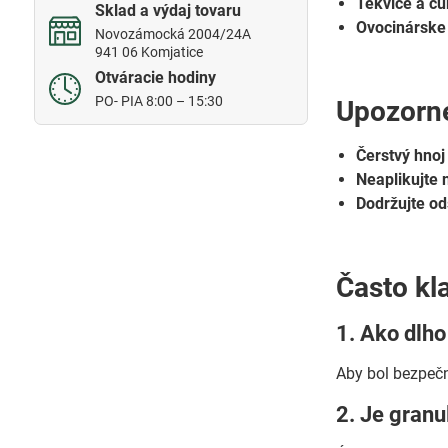
Tekvice a cu
Sklad a výdaj tovaru
Ovocinárske 
Novozámocká 2004/24A
941 06 Komjatice
Otváracie hodiny
PO- PIA 8:00 – 15:30
Upozorne
Čerstvý hno
Neaplikujte 
Dodržujte od
Často kl
1. Ako dlho
Aby bol bezpečn
2. Je granu