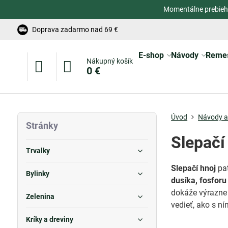
Momentálne prebieh
Doprava zadarmo nad 69 €
E-shop
Návody
Reme
Nákupný košík
0 €
Úvod
Návody a 
Stránky
Slepačí
Trvalky
Slepačí hnoj
pat
Bylinky
dusíka, fosforu
dokáže výrazne 
Zelenina
vedieť, ako s n
Kríky a dreviny