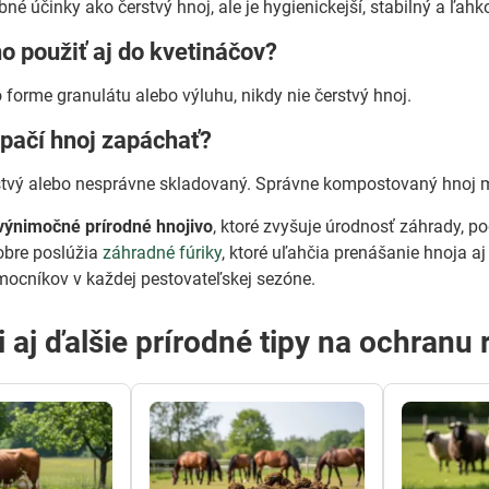
é účinky ako čerstvý hnoj, ale je hygienickejší, stabilný a ľahk
 použiť aj do kvetináčov?
 forme granulátu alebo výluhu, nikdy nie čerstvý hnoj.
epačí hnoj zapáchať?
stvý alebo nesprávne skladovaný. Správne kompostovaný hnoj 
výnimočné prírodné hnojivo
, ktoré zvyšuje úrodnosť záhrady, pod
obre poslúžia
záhradné fúriky
, ktoré uľahčia prenášanie hnoja a
mocníkov v každej pestovateľskej sezóne.
i aj ďalšie prírodné tipy na ochranu 