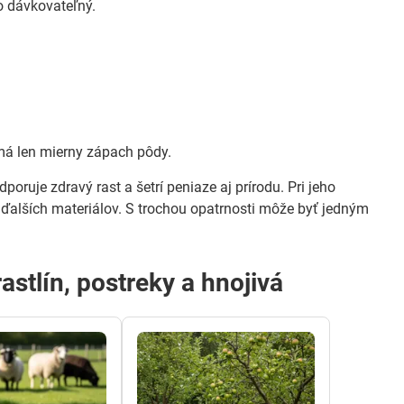
o dávkovateľný.
má len mierny zápach pôdy.
poruje zdravý rast a šetrí peniaze aj prírodu. Pri jeho
j ďalších materiálov. S trochou opatrnosti môže byť jedným
rastlín, postreky a hnojivá