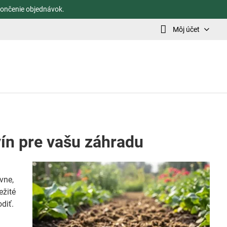
ončenie objednávok.
Môj účet
vín pre vašu záhradu
vne,
ežité
diť.