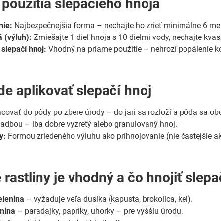
použitia slepačieho hnoja
nie:
Najbezpečnejšia forma – nechajte ho zrieť minimálne 6 mesi
á (výluh):
Zmiešajte 1 diel hnoja s 10 dielmi vody, nechajte kvas
slepačí hnoj:
Vhodný na priame použitie – nehrozí popálenie ko
de aplikovať slepačí hnoj
covať do pôdy po zbere úrody – do jari sa rozloží a pôda sa obo
adbou – iba dobre vyzretý alebo granulovaný hnoj.
y:
Formou zriedeného výluhu ako prihnojovanie (nie častejšie a
é rastliny je vhodný a čo hnojiť sle
elenina
– vyžaduje veľa dusíka (kapusta, brokolica, kel).
enina
– paradajky, papriky, uhorky – pre vyššiu úrodu.