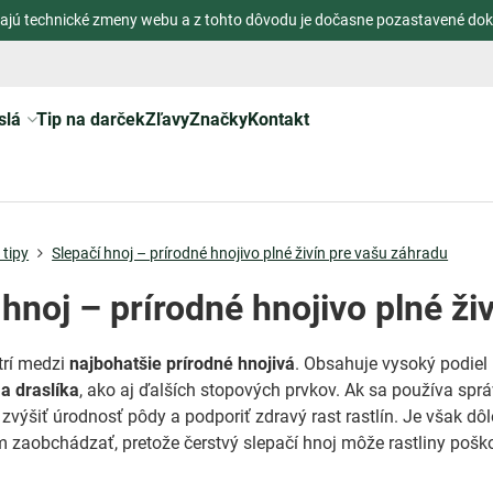
ajú technické zmeny webu a z tohto dôvodu je dočasne pozastavené dok
slá
Tip na darček
Zľavy
Značky
Kontakt
tipy
Slepačí hnoj – prírodné hnojivo plné živín pre vašu záhradu
 hnoj – prírodné hnojivo plné ži
rí medzi
najbohatšie prírodné hnojivá
. Obsahuje vysoký podiel
 a draslíka
, ako aj ďalších stopových prvkov. Ak sa používa sprá
zvýšiť úrodnosť pôdy a podporiť zdravý rast rastlín. Je však dôl
ím zaobchádzať, pretože čerstvý slepačí hnoj môže rastliny poško