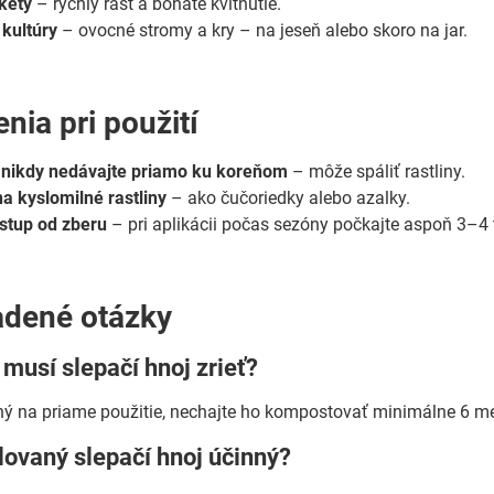
kety
– rýchly rast a bohaté kvitnutie.
kultúry
– ovocné stromy a kry – na jeseň alebo skoro na jar.
nia pri použití
j nikdy nedávajte priamo ku koreňom
– môže spáliť rastliny.
na kyslomilné rastliny
– ako čučoriedky alebo azalky.
stup od zberu
– pri aplikácii počas sezóny počkajte aspoň 3–4
adené otázky
 musí slepačí hnoj zrieť?
ý na priame použitie, nechajte ho kompostovať minimálne 6 mesi
lovaný slepačí hnoj účinný?