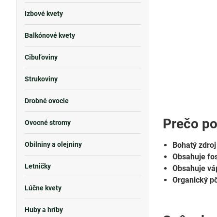
Izbové kvety
Balkónové kvety
Cibuľoviny
Strukoviny
Drobné ovocie
Prečo po
Ovocné stromy
Obilniny a olejniny
Bohatý zdroj
Obsahuje fos
Letničky
Obsahuje váp
Organický p
Lúčne kvety
Huby a hríby