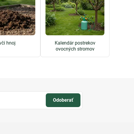
včí hnoj
Kalendár postrekov
ovocných stromov
Odoberať