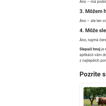
Áno – má podobn
3. Môžem ho
Áno – ale len vo
4. Môže sl
Áno, najmä čer
Slepačí hnoj
je
aplikácii vám d
z najlepších po
Pozrite s