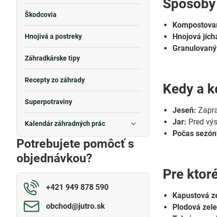
Spôsoby 
Škodcovia
Kompostova
Hnojová jích
Hnojivá a postreky
Granulovaný 
Záhradkárske tipy
Recepty zo záhrady
Kedy a k
Superpotraviny
Jeseň:
Zapra
Jar:
Pred výs
Kalendár záhradných prác
Počas sezón
Potrebujete pomôcť s
objednávkou?
Pre ktor
+421 949 878 590
Kapustová z
obchod​@jutro​.sk
Plodová zel