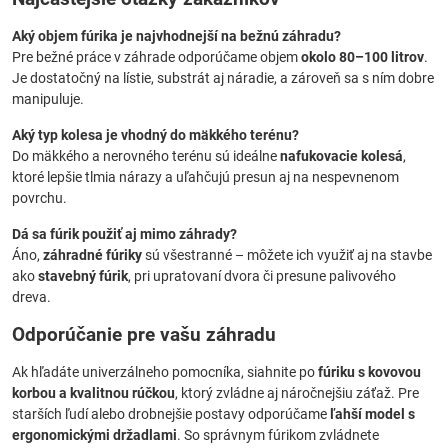
Aký objem fúrika je najvhodnejší na bežnú záhradu?
Pre bežné práce v záhrade odporúčame objem
okolo 80–100 litrov
.
Je dostatočný na lístie, substrát aj náradie, a zároveň sa s ním dobre
manipuluje.
Aký typ kolesa je vhodný do mäkkého terénu?
Do mäkkého a nerovného terénu sú ideálne
nafukovacie kolesá
,
ktoré lepšie tlmia nárazy a uľahčujú presun aj na nespevnenom
povrchu.
Dá sa fúrik použiť aj mimo záhrady?
Áno,
záhradné fúriky
sú všestranné – môžete ich využiť aj na stavbe
ako
stavebný fúrik
, pri upratovaní dvora či presune palivového
dreva.
Odporúčanie pre vašu záhradu
Ak hľadáte univerzálneho pomocníka, siahnite po
fúriku s kovovou
korbou a kvalitnou rúčkou
, ktorý zvládne aj náročnejšiu záťaž. Pre
starších ľudí alebo drobnejšie postavy odporúčame
ľahší model s
ergonomickými držadlami
. So správnym fúrikom zvládnete