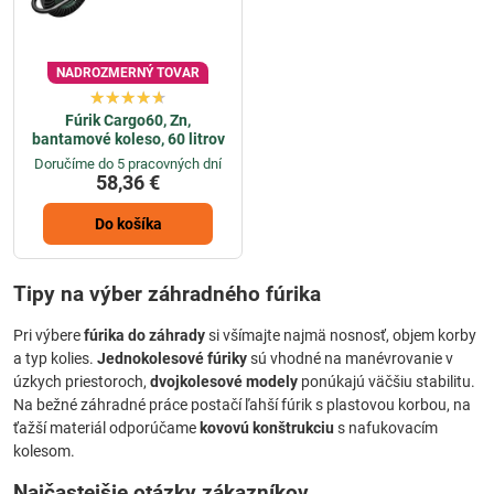
NADROZMERNÝ TOVAR
Fúrik Cargo60, Zn,
bantamové koleso, 60 litrov
Doručíme do 5 pracovných dní
58,36 €
Do košíka
Tipy na výber záhradného fúrika
Pri výbere
fúrika do záhrady
si všímajte najmä nosnosť, objem korby
a typ kolies.
Jednokolesové fúriky
sú vhodné na manévrovanie v
úzkych priestoroch,
dvojkolesové modely
ponúkajú väčšiu stabilitu.
Na bežné záhradné práce postačí ľahší fúrik s plastovou korbou, na
ťažší materiál odporúčame
kovovú konštrukciu
s nafukovacím
kolesom.
Najčastejšie otázky zákazníkov