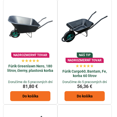
kvalitných materiálov, čo zabezpečuje ich dlhú životnosť a odolnosť
voči namáhaniu.
Navyše, v našej ponuke nájdete
fúriky
rôznych typov a veľkostí, aby
sme vyhoveli vašim individuálnym požiadavkám. Bez ohľadu na to, či
potrebujete menší
fúrik na prepravu kvetináčov
alebo väčší na
presun hliny
, u nás si určite vyberiete.
Okrem toho, naše fúriky sú ľahko ovládateľné a pohodlné na
používanie, čo zabezpečuje plynulý priebeh vašich záhradných prác.
Dajte si prácu v záhrade do poriadku s našimi spoľahlivými fúrikmi a
NADROZMERNÝ TOVAR
NÁŠ TIP
užite si efektívnejší a príjemnejší záhradnícky zážitok. Objavte našu
NADROZMERNÝ TOVAR
ponuku ešte dnes a vyberte si ten správny fúrik pre vaše potreby.
Fúrik Greenlawn Nero, 180
litrov, čierny, plastová korba
Fúrik Cargo60, Bantam, Fe,
korba 60 litrov
Doručíme do 5 pracovných dní
Doručíme do 5 pracovných dní
81,80 €
56,36 €
Do košíka
Do košíka