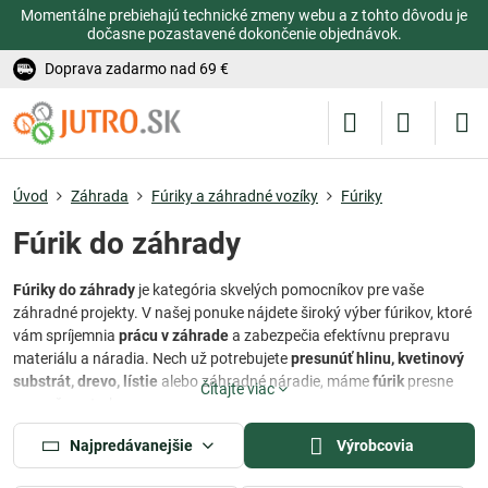
Momentálne prebiehajú technické zmeny webu a z tohto dôvodu je
dočasne pozastavené dokončenie objednávok.
Doprava zadarmo nad 69 €
Úvod
Záhrada
Fúriky a záhradné vozíky
Fúriky
Fúrik do záhrady
Fúriky do záhrady
je kategória skvelých pomocníkov pre vaše
záhradné projekty. V našej ponuke nájdete široký výber fúrikov, ktoré
vám spríjemnia
prácu v záhrade
a zabezpečia efektívnu prepravu
materiálu a náradia. Nech už potrebujete
presunúť hlinu, kvetinový
substrát, drevo, lístie
alebo záhradné náradie, máme
fúrik
presne
Čítajte viac
pre vaše potreby.
S našimi fúrikmi zvládnete akékoľvek záhradné projekty s ľahkosťou
Najpredávanejšie
Výrobcovia
a bez námahy. Naše
fúriky sú odolné
, spoľahlivé a vyrobené z