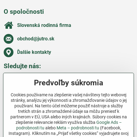
O spoločnosti
Slovenská rodinná firma
obchod​@jutro​.sk
Ďalšie kontakty
Sledujte nás:
Facebook
Pinterest
Instagram
Blog
Predvoľby súkromia
Všetko o nákupe
Cookies používame na zlepšenie vašej návštevy tejto webovej
stránky, analýzu jej výkonnosti a zhromažďovanie údajov o jej
používaní. Na tento účel môžeme použiť nástroje a služby
Ďakujeme za podporu
tretích strán a zhromaždené údaje sa môžu preniesť k
partnerom v EÚ, USA alebo iných krajinách. Súbory cookies na
Sme slovenský e-shop bez dotácií​. Fungujeme len
zlepšenie relevancie reklám využíva služba
Google Ads –
vďaka vám – ľuďom, ktorí veria v poctivú prácu a
podrobnosti tu
alebo
Meta – podrobnosti tu
(Facebook,
lásku k pôde​. Každý nákup na Jutro​.sk nám pomáha
Instagram). Kliknutím na „Prijať všetky cookies“ vyjadrujete svoj