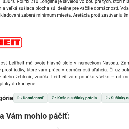
83040 Rollfix 210 Longline je skvelou voľbou pre tých, ktorí hľa
 a veľká sušiaca plocha sú ideálne pre väčšie domácnosti. Vďa
skladovaní zaberá minimum miesta. Aretácia proti zasúvaniu šnú
sť Leifheit má svoje hlavné sídlo v nemeckom Nassau. Zam
 prostriedky, ktoré vám prácu v domácnosti uľahčia. Či už po
ne alebo žehlenie, značka Leifheit vám ponúka všetko – od mo
plnky do kuchyne.
górie
Domácnosť
Koše a sušiaky prádla
Sušiaky n
sa Vám mohlo páčiť: