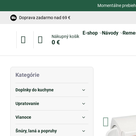
Momentálne prebieh
Doprava zadarmo nad 69 €
E-shop
Návody
Reme
Nákupný košík
0 €
Kategórie
Doplnky do kuchyne
Upratovanie
Vianoce
Šnúry, laná a popruhy