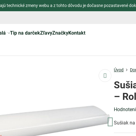
ajú technické zmeny webu a z tohto dôvodu je dočasne pozastavené dok
slá
Tip na darček
Zľavy
Značky
Kontakt
Úvod
Do
Suši
– Rol
Hodnoten
Sušiak na