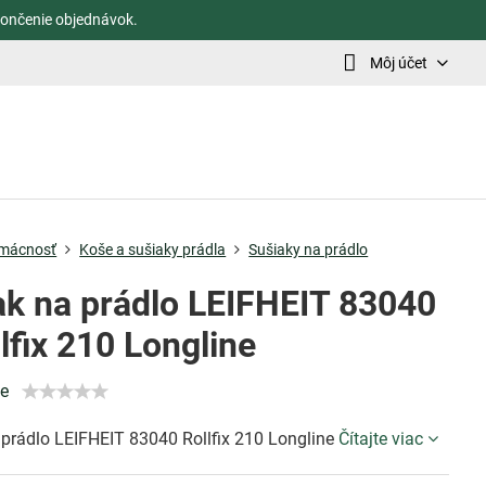
ončenie objednávok.
Môj účet
mácnosť
Koše a sušiaky prádla
Sušiaky na prádlo
ak na prádlo LEIFHEIT 83040
lfix 210 Longline
ie
 prádlo LEIFHEIT 83040 Rollfix 210 Longline
Čítajte viac