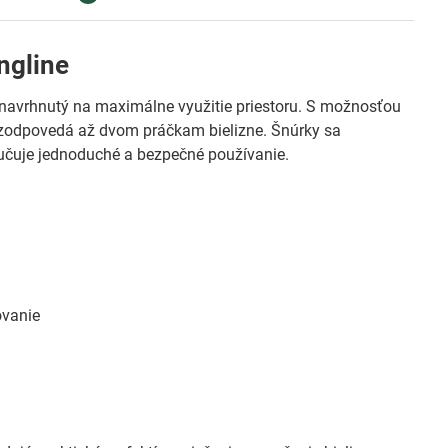
ngline
je navrhnutý na maximálne využitie priestoru. S možnosťou
 zodpovedá až dvom práčkam bielizne. Šnúrky sa
aručuje jednoduché a bezpečné používanie.
ovanie