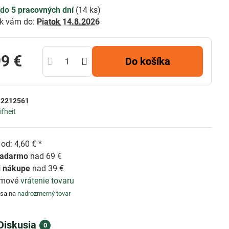
do 5 pracovných dní
(
14
ks)
k vám do:
Piatok
14.8.2026
99 €
Do košíka
:
2212561
ifheit
od: 4,60 € *
zadarmo
nad 69 €
i nákupe
nad 39 €
émové
vrátenie tovaru
 sa na
nadrozmerný tovar
Diskusia
0