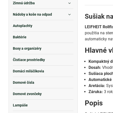
Zimná údržba
Nádoby a koše na odpad
Sušiak na
Autoplachty
LEIFHEIT Rollfi
použitia na ste
Baktérie
automaticky nav
Hlavné v
Boxy a organizéry
Čistiace prostriedky
Kompaktný di
Dosah:
Vhodný
Domáci miláčikovia
Sušiaca ploc
Automatické 
Domové čísla
Aretácia:
Syst
Záruka:
3 rok
Domové zvončeky
Popis
Lampáše