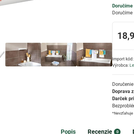
Doručíme 
Doručíme 
18,
Import kód
Výrobca:
Le
Doručenie 
Doprava 
Darček pr
Bezprobl
*Nevzťahuje
Popis
Recenzie
0