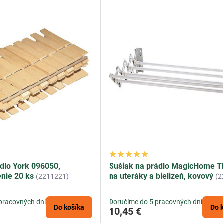
ádlo York 096050,
Sušiak na prádlo MagicHome T
enie 20 ks
na uteráky a bielizeň, kovový
(2211221)
(2
pracovných dní
Doručíme do 5 pracovných dní
Do košíka
Do 
10,45 €