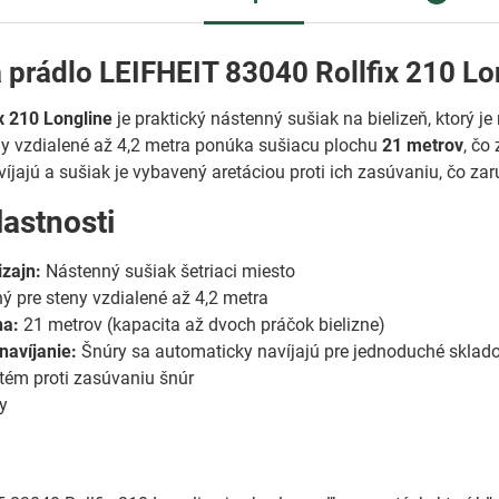
 prádlo LEIFHEIT 83040 Rollfix 210 Lo
x 210 Longline
je praktický nástenný sušiak na bielizeň, ktorý 
ny vzdialené až 4,2 metra ponúka sušiacu plochu
21 metrov
, čo
íjajú a sušiak je vybavený aretáciou proti ich zasúvaniu, čo z
lastnosti
zajn:
Nástenný sušiak šetriaci miesto
 pre steny vzdialené až 4,2 metra
ha:
21 metrov (kapacita až dvoch práčok bielizne)
navíjanie:
Šnúry sa automaticky navíjajú pre jednoduché sklad
ém proti zasúvaniu šnúr
y