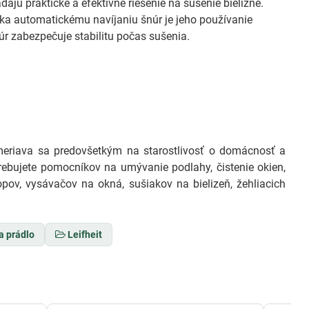
dajú praktické a efektívne riešenie na sušenie bielizne.
ka automatickému navíjaniu šnúr je jeho používanie
r zabezpečuje stabilitu počas sušenia.
eriava sa predovšetkým na starostlivosť o domácnosť a
trebujete pomocníkov na umývanie podlahy, čistenie okien,
pov, vysávačov na okná, sušiakov na bielizeň, žehliacich
a prádlo
Leifheit