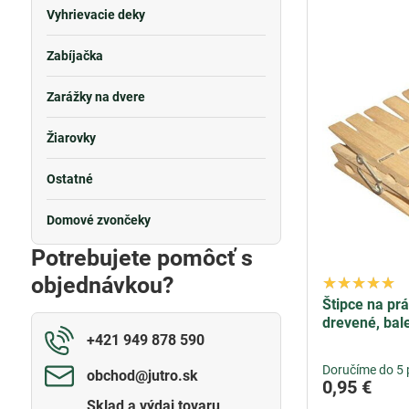
Vyhrievacie deky
Zabíjačka
Zarážky na dvere
Žiarovky
Ostatné
Domové zvončeky
Potrebujete pomôcť s
objednávkou?
Štipce na pr
drevené, bal
+421 949 878 590
Doručíme do 5 
obchod​@jutro​.sk
0,95 €
Sklad a výdaj tovaru