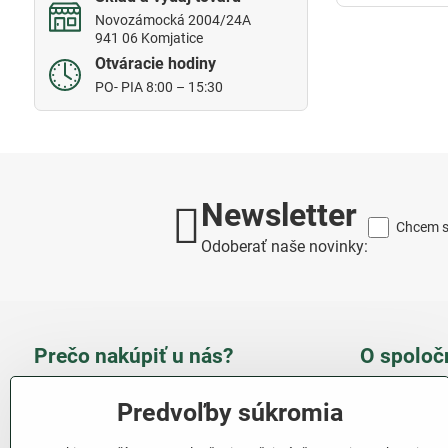
Novozámocká 2004/24A
941 06 Komjatice
Otváracie hodiny
PO- PIA 8:00 – 15:30
Newsletter
Chcem sa
Odoberať naše novinky:
Prečo nakúpiť u nás?
O spoloč
Takmer 100 % spokojných
Slove
Predvoľby súkromia
zákazníkov