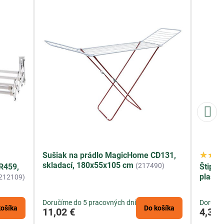
Sušiak na prádlo MagicHome CD131,
skladací, 180x55x105 cm
(217490)
R459,
Štipce
plasto
212109)
Doručíme do 5 pracovných dní
Doručím
košíka
Do košíka
11,02 €
4,35 