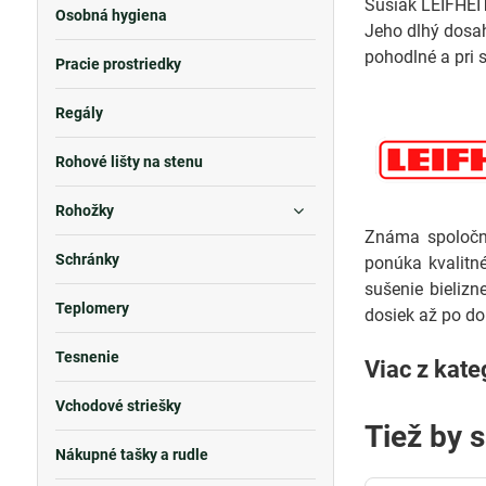
Sušiak LEIFHEIT 
Osobná hygiena
Jeho dlhý dosah
pohodlné a pri 
Pracie prostriedky
Regály
Rohové lišty na stenu
Rohožky
Známa spoločno
Schránky
ponúka kvalitné
sušenie bieliz
Teplomery
dosiek až po do
Tesnenie
Viac z kate
Vchodové striešky
Tiež by 
Nákupné tašky a rudle