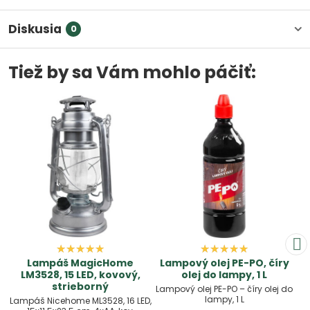
Diskusia
0
Tiež by sa Vám mohlo páčiť:
Lampáš MagicHome
Lampový olej PE-PO, číry
LM3528, 15 LED, kovový,
olej do lampy, 1 L
strieborný
Lampový olej PE-PO – číry olej do
lampy, 1 L
Lampáš Nicehome ML3528, 16 LED,