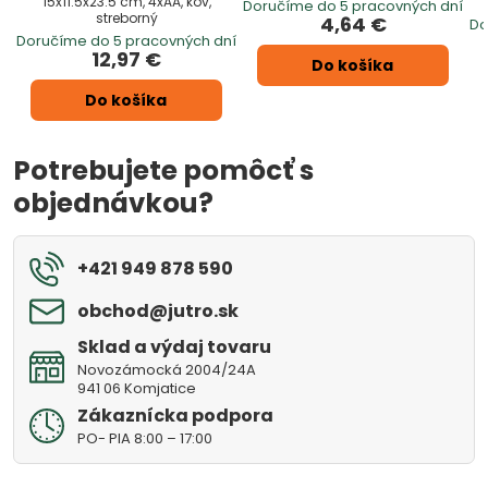
15x11.5x23.5 cm, 4xAA, kov,
Doručíme do 5 pracovných dní
streborný
4,64 €
Do
Doručíme do 5 pracovných dní
12,97 €
Do košíka
Do košíka
Potrebujete pomôcť s
objednávkou?
+421 949 878 590
obchod​@jutro​.sk
Sklad a výdaj tovaru
Novozámocká 2004/24A
941 06 Komjatice
Zákaznícka podpora
PO- PIA 8:00 – 17:00