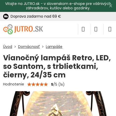
Vitajte na JUTRO.sk - v slovenskom e-shope pre vášnivých
✕
záhradkárov, kutilov alebo gazdinky.
Doprava zadarmo nad 69 €
Úvod
Domácnosť
Lampáše
Vianočný lampáš Retro, LED,
so Santom, s trblietkami,
čierny, 24/35 cm
Hodnotenie
5
/
5
(
1
x)