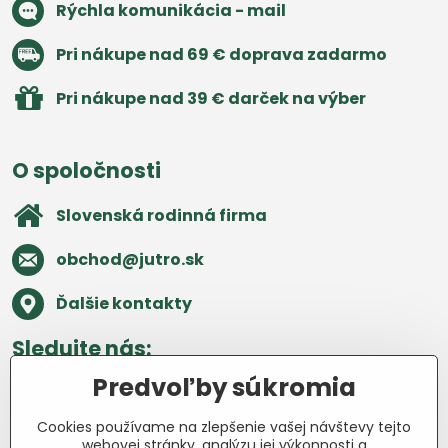
Rýchla komunikácia - mail
Pri nákupe nad 69 € doprava zadarmo
Pri nákupe nad 39 € darček na výber
O spoločnosti
Slovenská rodinná firma
obchod​@jutro​.sk
Ďalšie kontakty
Sledujte nás:
Predvoľby súkromia
Facebook
Pinterest
Instagram
Blog
Cookies používame na zlepšenie vašej návštevy tejto
Všetko o nákupe
webovej stránky, analýzu jej výkonnosti a