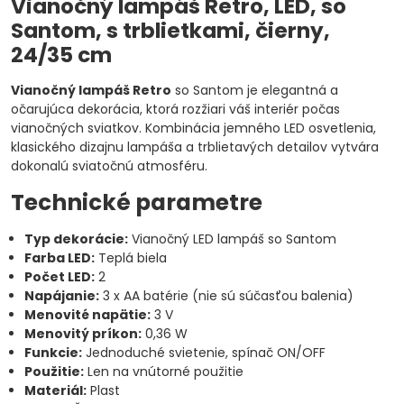
Vianočný lampáš Retro, LED, so
Santom, s trblietkami, čierny,
24/35 cm
Vianočný lampáš Retro
so Santom je elegantná a
očarujúca dekorácia, ktorá rozžiari váš interiér počas
vianočných sviatkov. Kombinácia jemného LED osvetlenia,
klasického dizajnu lampáša a trblietavých detailov vytvára
dokonalú sviatočnú atmosféru.
Technické parametre
Typ dekorácie:
Vianočný LED lampáš so Santom
Farba LED:
Teplá biela
Počet LED:
2
Napájanie:
3 x AA batérie (nie sú súčasťou balenia)
Menovité napätie:
3 V
Menovitý príkon:
0,36 W
Funkcie:
Jednoduché svietenie, spínač ON/OFF
Použitie:
Len na vnútorné použitie
Materiál:
Plast