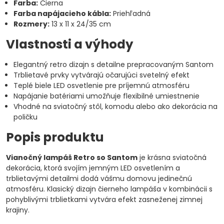
Farba:
Čierna
Farba napájacieho kábla:
Priehľadná
Rozmery:
13 x 11 x 24/35 cm
Vlastnosti a výhody
Elegantný retro dizajn s detailne prepracovaným Santom
Trblietavé prvky vytvárajú očarujúci svetelný efekt
Teplé biele LED osvetlenie pre príjemnú atmosféru
Napájanie batériami umožňuje flexibilné umiestnenie
Vhodné na sviatočný stôl, komodu alebo ako dekorácia na
poličku
Popis produktu
Vianočný lampáš Retro so Santom
je krásna sviatočná
dekorácia, ktorá svojím jemným LED osvetlením a
trblietavými detailmi dodá vášmu domovu jedinečnú
atmosféru. Klasický dizajn čierneho lampáša v kombinácii s
pohyblivými trblietkami vytvára efekt zasneženej zimnej
krajiny.