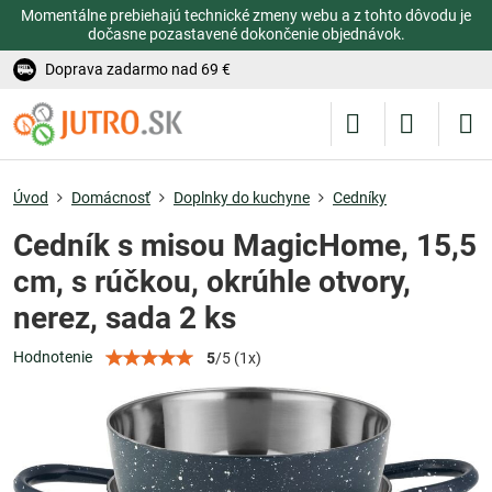
Momentálne prebiehajú technické zmeny webu a z tohto dôvodu je
dočasne pozastavené dokončenie objednávok.
Doprava zadarmo nad 69 €
Úvod
Domácnosť
Doplnky do kuchyne
Cedníky
Cedník s misou MagicHome, 15,5
cm, s rúčkou, okrúhle otvory,
nerez, sada 2 ks
Hodnotenie
5
/
5
(
1
x)