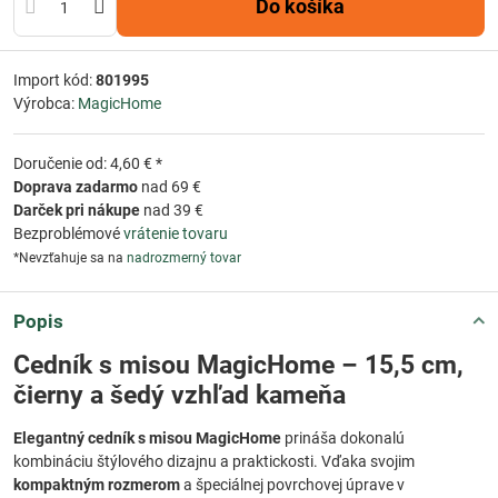
Do košíka
Import kód:
801995
Výrobca:
MagicHome
Doručenie od: 4,60 € *
Doprava zadarmo
nad 69 €
Darček pri nákupe
nad 39 €
Bezproblémové
vrátenie tovaru
*Nevzťahuje sa na
nadrozmerný tovar
Popis
Cedník s misou MagicHome – 15,5 cm,
čierny a šedý vzhľad kameňa
Elegantný cedník s misou MagicHome
prináša dokonalú
kombináciu štýlového dizajnu a praktickosti. Vďaka svojim
kompaktným rozmerom
a špeciálnej povrchovej úprave v