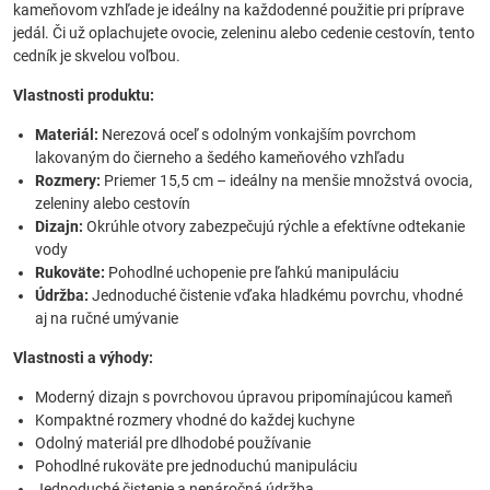
kameňovom vzhľade je ideálny na každodenné použitie pri príprave
jedál. Či už oplachujete ovocie, zeleninu alebo cedenie cestovín, tento
cedník je skvelou voľbou.
Vlastnosti produktu:
Materiál:
Nerezová oceľ s odolným vonkajším povrchom
lakovaným do čierneho a šedého kameňového vzhľadu
Rozmery:
Priemer 15,5 cm – ideálny na menšie množstvá ovocia,
zeleniny alebo cestovín
Dizajn:
Okrúhle otvory zabezpečujú rýchle a efektívne odtekanie
vody
Rukoväte:
Pohodlné uchopenie pre ľahkú manipuláciu
Údržba:
Jednoduché čistenie vďaka hladkému povrchu, vhodné
aj na ručné umývanie
Vlastnosti a výhody:
Moderný dizajn s povrchovou úpravou pripomínajúcou kameň
Kompaktné rozmery vhodné do každej kuchyne
Odolný materiál pre dlhodobé používanie
Pohodlné rukoväte pre jednoduchú manipuláciu
Jednoduché čistenie a nenáročná údržba