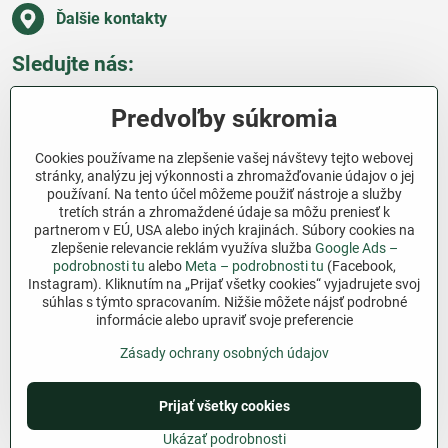
Ďalšie kontakty
Sledujte nás:
Facebook
Pinterest
Instagram
Blog
Predvoľby súkromia
Všetko o nákupe
Cookies používame na zlepšenie vašej návštevy tejto webovej
stránky, analýzu jej výkonnosti a zhromažďovanie údajov o jej
používaní. Na tento účel môžeme použiť nástroje a služby
Ďakujeme za podporu
tretích strán a zhromaždené údaje sa môžu preniesť k
partnerom v EÚ, USA alebo iných krajinách. Súbory cookies na
Sme slovenský e-shop bez dotácií​. Fungujeme len
zlepšenie relevancie reklám využíva služba
Google Ads –
vďaka vám – ľuďom, ktorí veria v poctivú prácu a
podrobnosti tu
alebo
Meta – podrobnosti tu
(Facebook,
Instagram). Kliknutím na „Prijať všetky cookies“ vyjadrujete svoj
lásku k pôde​. Každý nákup na Jutro​.sk nám pomáha
súhlas s týmto spracovaním. Nižšie môžete nájsť podrobné
pokračovať v tom, čo má zmysel – pomáhať
informácie alebo upraviť svoje preferencie
záhradkárom zadarmo a srdcom​.
Zásady ochrany osobných údajov
©
2026
Copyright
Prijať všetky cookies
Predvoľby súkromia
Zásady ochrany osobných údajov
Podmienky používania
Ukázať podrobnosti