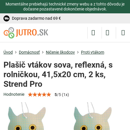
Momentálne prebiehajú technické zmeny webu a z tohto dôvodu je
dočasne pozastavené dokončenie objednávok.
Doprava zadarmo nad 69 €
Úvod
Domácnosť
Ničenie škodcov
Proti vtákom
Plašič vtákov sova, reflexná, s
rolničkou, 41,5x20 cm, 2 ks,
Strend Pro
Hodnotenie
5
/
5
(
1
x)