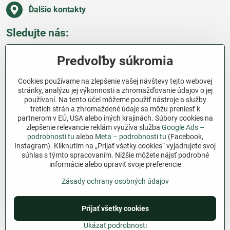
Ďalšie kontakty
Sledujte nás:
Facebook
Pinterest
Instagram
Blog
Predvoľby súkromia
Všetko o nákupe
Cookies používame na zlepšenie vašej návštevy tejto webovej
stránky, analýzu jej výkonnosti a zhromažďovanie údajov o jej
používaní. Na tento účel môžeme použiť nástroje a služby
Ďakujeme za podporu
tretích strán a zhromaždené údaje sa môžu preniesť k
partnerom v EÚ, USA alebo iných krajinách. Súbory cookies na
Sme slovenský e-shop bez dotácií​. Fungujeme len
zlepšenie relevancie reklám využíva služba
Google Ads –
vďaka vám – ľuďom, ktorí veria v poctivú prácu a
podrobnosti tu
alebo
Meta – podrobnosti tu
(Facebook,
Instagram). Kliknutím na „Prijať všetky cookies“ vyjadrujete svoj
lásku k pôde​. Každý nákup na Jutro​.sk nám pomáha
súhlas s týmto spracovaním. Nižšie môžete nájsť podrobné
pokračovať v tom, čo má zmysel – pomáhať
informácie alebo upraviť svoje preferencie
záhradkárom zadarmo a srdcom​.
Zásady ochrany osobných údajov
©
2026
Copyright
Prijať všetky cookies
Predvoľby súkromia
Zásady ochrany osobných údajov
Podmienky používania
Ukázať podrobnosti