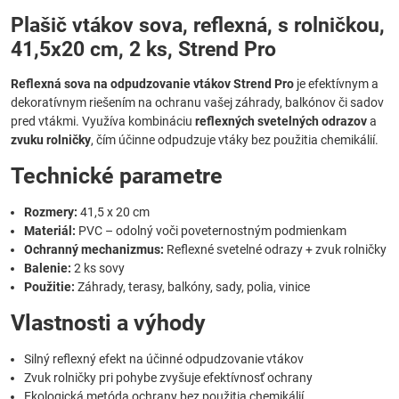
Plašič vtákov sova, reflexná, s rolničkou,
41,5x20 cm, 2 ks, Strend Pro
Reflexná sova na odpudzovanie vtákov Strend Pro
je efektívnym a
dekoratívnym riešením na ochranu vašej záhrady, balkónov či sadov
pred vtákmi. Využíva kombináciu
reflexných svetelných odrazov
a
zvuku rolničky
, čím účinne odpudzuje vtáky bez použitia chemikálií.
Technické parametre
Rozmery:
41,5 x 20 cm
Materiál:
PVC – odolný voči poveternostným podmienkam
Ochranný mechanizmus:
Reflexné svetelné odrazy + zvuk rolničky
Balenie:
2 ks sovy
Použitie:
Záhrady, terasy, balkóny, sady, polia, vinice
Vlastnosti a výhody
Silný reflexný efekt na účinné odpudzovanie vtákov
Zvuk rolničky pri pohybe zvyšuje efektívnosť ochrany
Ekologická metóda ochrany bez použitia chemikálií