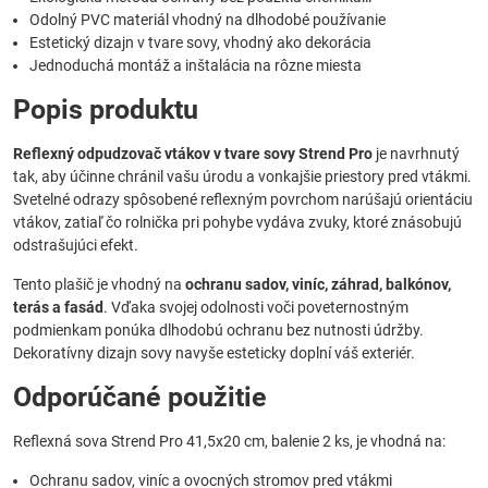
Odolný PVC materiál vhodný na dlhodobé používanie
Estetický dizajn v tvare sovy, vhodný ako dekorácia
Jednoduchá montáž a inštalácia na rôzne miesta
Popis produktu
Reflexný odpudzovač vtákov v tvare sovy Strend Pro
je navrhnutý
tak, aby účinne chránil vašu úrodu a vonkajšie priestory pred vtákmi.
Svetelné odrazy spôsobené reflexným povrchom narúšajú orientáciu
vtákov, zatiaľ čo rolnička pri pohybe vydáva zvuky, ktoré znásobujú
odstrašujúci efekt.
Tento plašič je vhodný na
ochranu sadov, viníc, záhrad, balkónov,
terás a fasád
. Vďaka svojej odolnosti voči poveternostným
podmienkam ponúka dlhodobú ochranu bez nutnosti údržby.
Dekoratívny dizajn sovy navyše esteticky doplní váš exteriér.
Odporúčané použitie
Reflexná sova Strend Pro 41,5x20 cm, balenie 2 ks, je vhodná na:
Ochranu sadov, viníc a ovocných stromov pred vtákmi