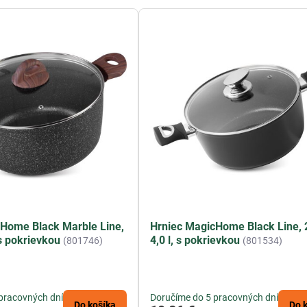
Home Black Marble Line,
Hrniec MagicHome Black Line, 
 s pokrievkou
4,0 l, s pokrievkou
(801746)
(801534)
pracovných dní
Doručíme do 5 pracovných dní
Do košíka
Do 