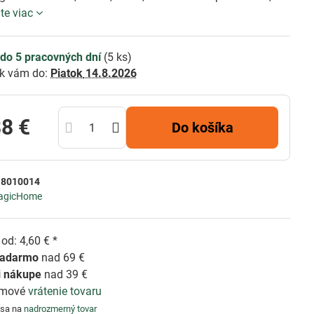
jte viac
do 5 pracovných dní
(
5
ks)
k vám do:
Piatok
14.8.2026
88 €
Do košíka
:
8010014
agicHome
od: 4,60 € *
zadarmo
nad 69 €
i nákupe
nad 39 €
émové
vrátenie tovaru
 sa na
nadrozmerný tovar