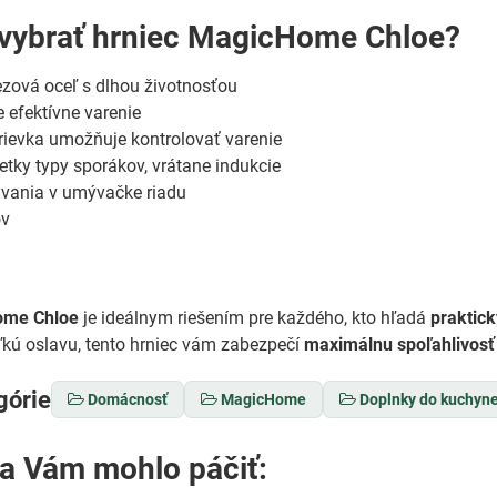
 vybrať hrniec MagicHome Chloe?
zová oceľ s dlhou životnosťou
e efektívne varenie
rievka umožňuje kontrolovať varenie
tky typy sporákov, vrátane indukcie
ania v umývačke riadu
ov
ome Chloe
je ideálnym riešením pre každého, kto hľadá
praktick
ľkú oslavu, tento hrniec vám zabezpečí
maximálnu spoľahlivosť 
górie
Domácnosť
MagicHome
Doplnky do kuchyn
sa Vám mohlo páčiť: