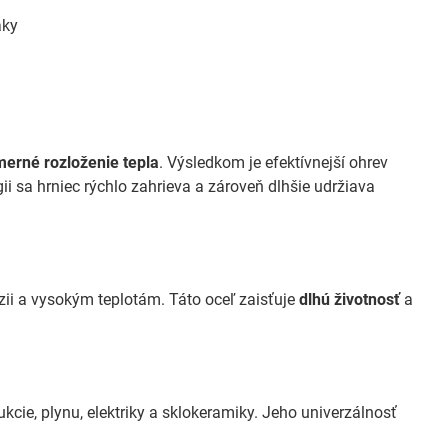
áky
erné rozloženie tepla
. Výsledkom je efektívnejší ohrev
ii sa hrniec rýchlo zahrieva a zároveň dlhšie udržiava
ózii a vysokým teplotám. Táto oceľ zaisťuje
dlhú životnosť
a
dukcie, plynu, elektriky a sklokeramiky. Jeho univerzálnosť