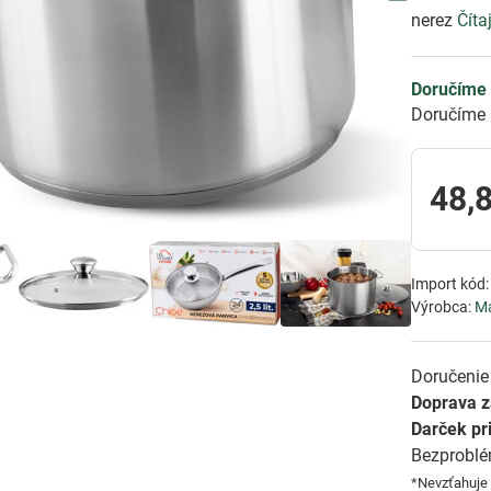
nerez
Číta
Doručíme 
Doručíme 
48,
Import kód
Výrobca:
M
Doručenie 
Doprava 
Darček pr
Bezprobl
*Nevzťahuje