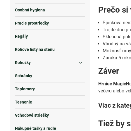
Prečo si
Osobná hygiena
Špičková nere
Pracie prostriedky
Trojité dno pr
Regály
Sklenená pok
Vhodný na vše
Rohové lišty na stenu
Možnosť umýv
Záruka 5 rok
Rohožky
Záver
Schránky
Hrniec MagicH
Teplomery
večeru alebo ve
Tesnenie
Viac z kate
Vchodové striešky
Tiež by 
Nákupné tašky a rudle