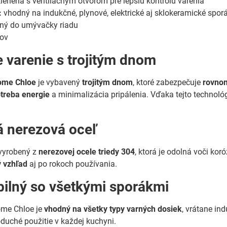
lenená s ventilačným otvorom pre lepšiu kontrolu varenia
:
vhodný na indukčné, plynové, elektrické aj sklokeramické spor
ný do umývačky riadu
kov
e varenie s trojitým dnom
ome Chloe
je vybavený
trojitým dnom
, ktoré zabezpečuje
rovnom
otreba energie
a minimalizácia pripálenia. Vďaka tejto technológ
 nerezová oceľ
 vyrobený z
nerezovej ocele triedy 304
, ktorá je odolná voči kor
ý vzhľad
aj po rokoch používania.
ilný so všetkými sporákmi
me Chloe je
vhodný na všetky typy varných dosiek
, vrátane in
uché použitie v každej kuchyni.