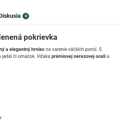
Diskusia
0
klenená pokrievka
lný a elegantný hrniec
na varenie väčších porcií. S
ch jedál či omáčok. Vďaka
prémiovej nerezovej oceli
a
v