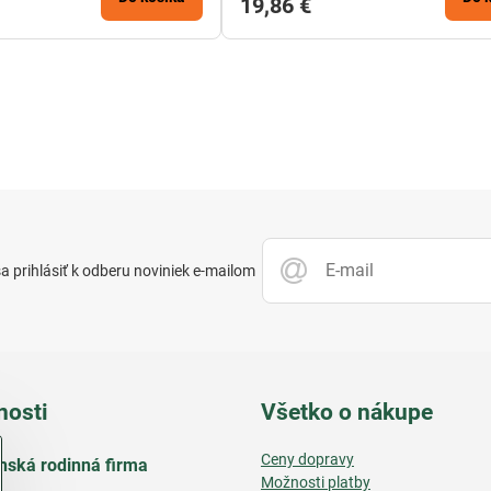
19,86 €
 prihlásiť k odberu noviniek e-mailom
nosti
Všetko o nákupe
Ceny dopravy
nská rodinná firma
Možnosti platby