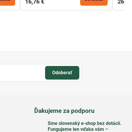
16,76 €
26,93
Odoberať
Ďakujeme za podporu
Sme slovenský e-shop bez dotácií​.
Fungujeme len vďaka vám –