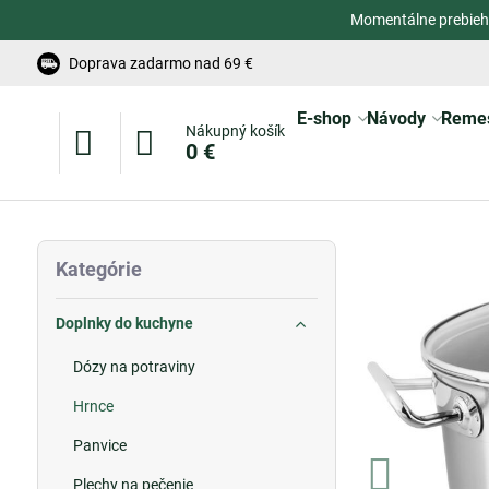
Momentálne prebieh
Doprava zadarmo nad 69 €
E-shop
Návody
Reme
Nákupný košík
0 €
Kategórie
Doplnky do kuchyne
Dózy na potraviny
Hrnce
Panvice
Plechy na pečenie