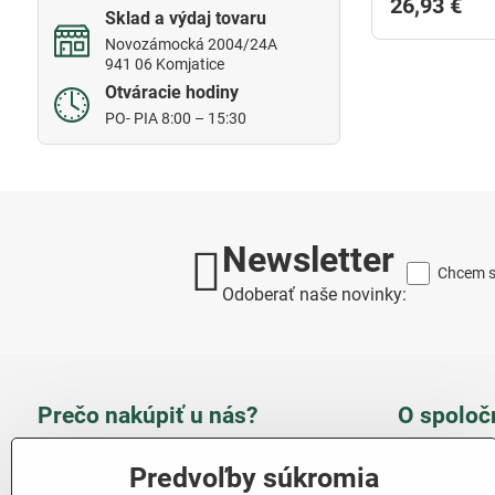
26,93 €
Sklad a výdaj tovaru
Novozámocká 2004/24A
941 06 Komjatice
Otváracie hodiny
PO- PIA 8:00 – 15:30
Newsletter
Chcem sa
Odoberať naše novinky:
Prečo nakúpiť u nás?
O spoloč
Takmer 100 % spokojných
Slove
Predvoľby súkromia
zákazníkov