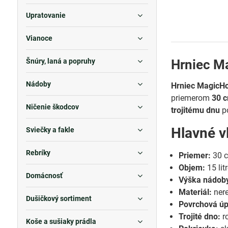
Upratovanie
Vianoce
Hrniec Ma
Šnúry, laná a popruhy
Nádoby
Hrniec MagicH
priemerom
30 
Ničenie škodcov
trojitému dnu
po
Hlavné v
Sviečky a fakle
Rebríky
Priemer:
30 
Objem:
15 lit
Domácnosť
Výška nádob
Materiál:
nere
Dušičkový sortiment
Povrchová úp
Trojité dno:
ro
Koše a sušiaky prádla