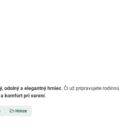
ý, odolný a elegantný hrniec
. Či už pripravujete rodinnú
a komfort pri varení
.
e
Hrnce