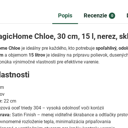
Popis
Recenzie
0
gicHome Chloe, 30 cm, 15 l, nerez, s
ome Chloe
je ideálny pre každého, kto potrebuje
spoľahlivý, odo
cm
a objemom
15 litrov
je ideálny na prípravu polievok, dusený
núka výnimočné vlastnosti pre efektívne varenie.
lastnosti
cm
rov
y:
22 cm
zová oceľ triedy 304 – vysoká odolnosť voči korózii
rava:
Satin Finish – menej viditeľné škrabance a odtlačky prsto
vnomerné rozloženie tepla, minimalizácia pripaľovania