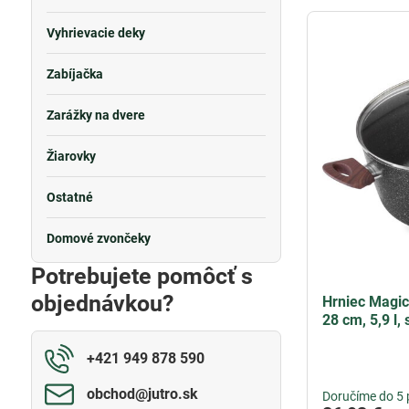
Vyhrievacie deky
Zabíjačka
Zarážky na dvere
Žiarovky
Ostatné
Domové zvončeky
Potrebujete pomôcť s
objednávkou?
Hrniec Magic
28 cm, 5,9 l,
+421 949 878 590
obchod​@jutro​.sk
Doručíme do 5 