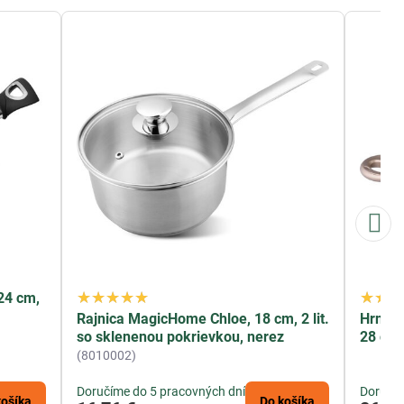
24 cm,
Rajnica MagicHome Chloe, 18 cm, 2 lit.
Hrniec
so sklenenou pokrievkou, nerez
28 cm,
(8010002)
Doručíme do 5 pracovných dní
Doručím
košíka
Do košíka