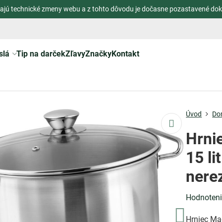
ajú technické zmeny webu a z tohto dôvodu je dočasne pozastavené dok
slá
Tip na darček
Zľavy
Značky
Kontakt
Úvod
Do
Hrni
15 li
nere
Hodnoten
Hrniec Mag