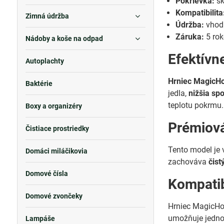
Pokrievka:
sk
Kompatibilita
Zimná údržba
Údržba:
vhod
Záruka:
5 ro
Nádoby a koše na odpad
Efektívn
Autoplachty
Hrniec MagicH
Baktérie
jedla,
nižšia sp
teplotu pokrmu.
Boxy a organizéry
Prémiová
Čistiace prostriedky
Tento model je
Domáci miláčikovia
zachováva
čist
Domové čísla
Kompatib
Domové zvončeky
Hrniec MagicHo
umožňuje jednod
Lampáše