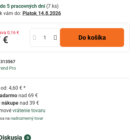
do 5 pracovných dní
(
7
ks)
k vám do:
Piatok
14.8.2026
ava
0,16 €
Do košíka
 €
:
313567
rend Pro
od: 4,60 € *
zadarmo
nad 69 €
i nákupe
nad 39 €
émové
vrátenie tovaru
 sa na
nadrozmerný tovar
Diskusia
0