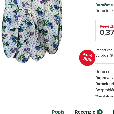
Doručíme 
Doručíme 
0,53 €
Zľ
0,37
Import kód
0,53 €
Výrobca:
St
30%
Doručenie 
Doprava 
Darček pr
Bezprobl
*Nevzťahuje
Popis
Recenzie
0