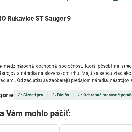
O Rukavice ST Sauger 9
medzinárodná obchodná spoločnosť, ktorá pôsobí na stredo
ástrojov a náradia na slovenskom trhu. Majú za sebou viac ako 
adlami. Od začiatku sa zaoberajú predajom náradia, nástrojov a
górie
Strend pro
Dielňa
Ochranné pracovné pomô
sa Vám mohlo páčiť: