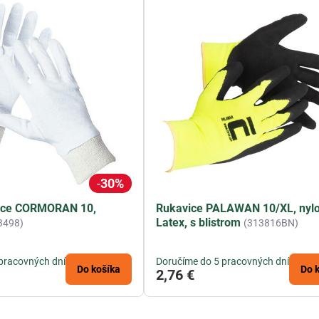
30%
ice CORMORAN 10,
Rukavice PALAWAN 10/XL, nylo
Latex, s blistrom
3498)
(313816BN)
pracovných dní
Doručíme do 5 pracovných dní
Do košíka
Do 
2,76 €