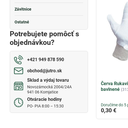
Závitnice
Ostatné
Potrebujete pomôcť s
objednávkou?
+421 949 878 590
obchod​@jutro​.sk
Sklad a výdaj tovaru
Červa Rukav
Novozámocká 2004/24A
bavlnené
(31
941 06 Komjatice
Otváracie hodiny
Doručíme do 5 
PO- PIA 8:00 – 15:30
0,30 €