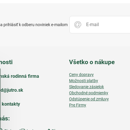
 prihlásiť k odberu noviniek e-mailom
nosti
Všetko o nákupe
Ceny dopravy
nská rodinná firma
Možnosti platby
Sledovanie zásielok
d​@jutro​.sk
Obchodné podmienky
Odstúpenie od zmluvy
e kontakty
Pre Firmy
nás: