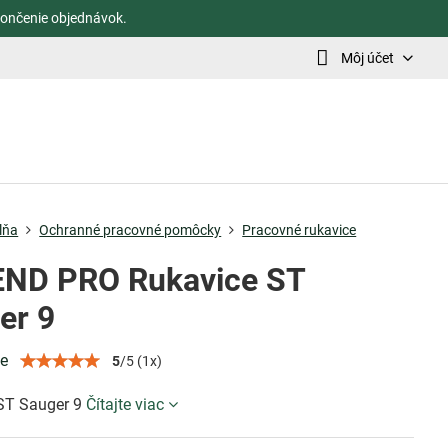
ončenie objednávok.
Môj účet
lňa
Ochranné pracovné pomôcky
Pracovné rukavice
ND PRO Rukavice ST
er 9
ie
5
/
5
(
1
x)
ST Sauger 9
Čítajte viac