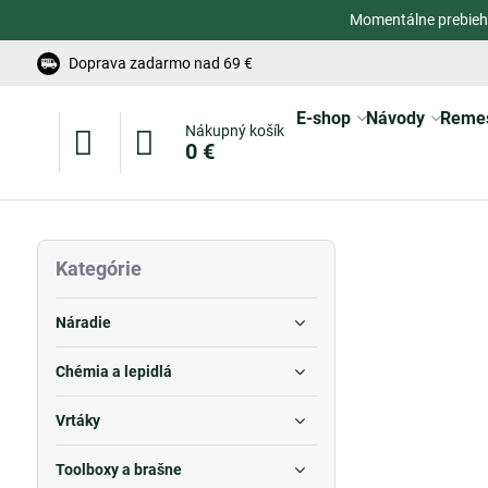
Momentálne prebieh
Doprava zadarmo nad 69 €
E-shop
Návody
Reme
Nákupný košík
0 €
Kategórie
Náradie
Chémia a lepidlá
Vrtáky
Toolboxy a brašne