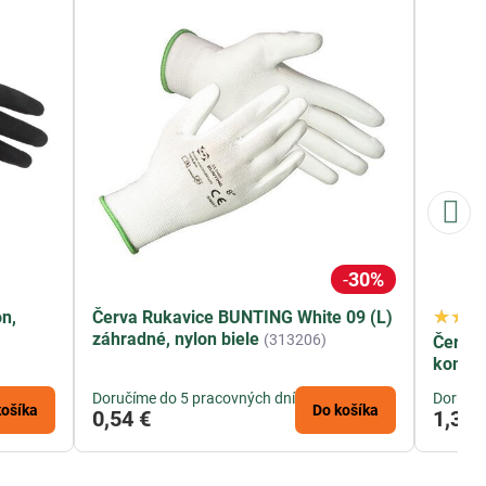
30%
n,
Červa Rukavice BUNTING White 09 (L)
záhradné, nylon biele
(313206)
Červa 
kombi
Doručíme do 5 pracovných dní
Doručím
košíka
Do košíka
0,54 €
1,33 