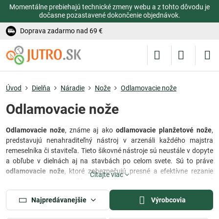
Momentálne prebiehajú technické zmeny webu a z tohto dôvodu je
dočasne pozastavené dokončenie objednávok.
Doprava zadarmo nad 69 €
Úvod
Dielňa
Náradie
Nože
Odlamovacie nože
Odlamovacie nože
Odlamovacie nože
, známe aj ako
odlamovacie planžetové nože
,
predstavujú nenahraditeľný nástroj v arzenáli každého majstra
remeselníka či staviteľa. Tieto šikovné nástroje sú neustále v dopyte
a obľube v dielnách aj na stavbách po celom svete. Sú to práve
odlamovacie nože
, ktoré zabezpečujú presné a efektívne rezanie
Čítajte viac
materiálov ako sú napríklad plasty, lepidla, ale aj tapety či podlahové
krytiny. Ich využitie nie je obmedzené len na konkrétne odvetvia, ale
Najpredávanejšie
Výrobcovia
nachádzajú uplatnenie vo viacerých oblastiach, čím sa stávajú
nenahraditeľnými spoločníkmi pri každom projekte.