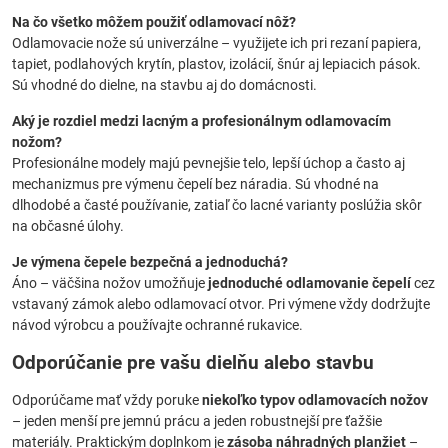
Na čo všetko môžem použiť odlamovací nôž?
Odlamovacie nože sú univerzálne – využijete ich pri rezaní papiera,
tapiet, podlahových krytín, plastov, izolácií, šnúr aj lepiacich pások.
Sú vhodné do dielne, na stavbu aj do domácnosti.
Aký je rozdiel medzi lacným a profesionálnym odlamovacím
nožom?
Profesionálne modely majú pevnejšie telo, lepší úchop a často aj
mechanizmus pre výmenu čepelí bez náradia. Sú vhodné na
dlhodobé a časté používanie, zatiaľ čo lacné varianty poslúžia skôr
na občasné úlohy.
Je výmena čepele bezpečná a jednoduchá?
Áno – väčšina nožov umožňuje
jednoduché odlamovanie čepelí
cez
vstavaný zámok alebo odlamovací otvor. Pri výmene vždy dodržujte
návod výrobcu a používajte ochranné rukavice.
Odporúčanie pre vašu dielňu alebo stavbu
Odporúčame mať vždy poruke
niekoľko typov odlamovacích nožov
– jeden menší pre jemnú prácu a jeden robustnejší pre ťažšie
materiály. Praktickým doplnkom je
zásoba náhradných planžiet
–