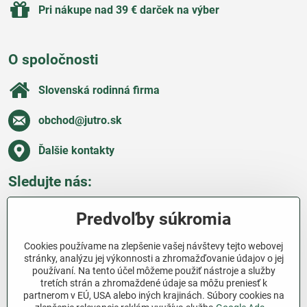
Pri nákupe nad 39 € darček na výber
O spoločnosti
Slovenská rodinná firma
obchod​@jutro​.sk
Ďalšie kontakty
Sledujte nás:
Facebook
Pinterest
Instagram
Blog
Predvoľby súkromia
Všetko o nákupe
Cookies používame na zlepšenie vašej návštevy tejto webovej
stránky, analýzu jej výkonnosti a zhromažďovanie údajov o jej
používaní. Na tento účel môžeme použiť nástroje a služby
Ďakujeme za podporu
tretích strán a zhromaždené údaje sa môžu preniesť k
partnerom v EÚ, USA alebo iných krajinách. Súbory cookies na
Sme slovenský e-shop bez dotácií​. Fungujeme len