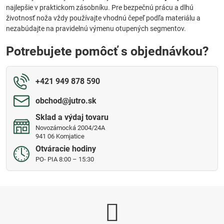
najlepšie v praktickom zásobníku. Pre bezpečnú prácu a dlhú
životnosť noža vždy používajte vhodnú čepeľ podľa materiálu a
nezabúdajte na pravidelnú výmenu otupených segmentov.
Potrebujete pomôcť s objednávkou?
+421 949 878 590
obchod​@jutro​.sk
Sklad a výdaj tovaru
Novozámocká 2004/24A
941 06 Komjatice
Otváracie hodiny
PO- PIA 8:00 – 15:30