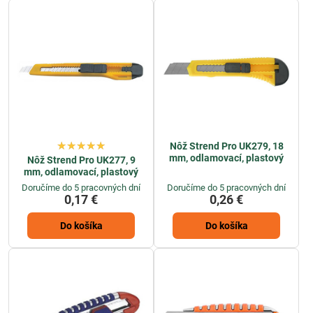
Odlamovacie planžetové nož
e, známe aj ako
nože s planžetam
i,
ponúkajú zručný dizajn a spoľahlivý výkon. Ich ergonomický dizajn
umožňuje pohodlnú manipuláciu a presné ovládanie, čo je kľúčové
pri precíznych prácach. Sú vybavené ostrými a odolnými nožmi,
ktoré umožňujú jednoduché a presné odlamovanie materiálov podľa
potreby. Vďaka svojej univerzálnej použiteľnosti sú nože s
planžetami nevyhnutným nástrojom v dielni aj na stavbe, kde sa
stretávajú s rozmanitými materiálmi a úlohami.
Pri práci s odlamovacími nožmi sú bezpečnosť a presnosť kľúčovými
Nôž Strend Pro UK279, 18
faktormi. Ich ergonomický dizajn a bezpečnostné prvky zabezpečujú
mm, odlamovací, plastový
Nôž Strend Pro UK277, 9
mm, odlamovací, plastový
bezproblémové a bezpečné použitie. Vďaka svojej jednoduchej
obsluhe sú vhodné nielen pre skúsených profesionálov, ale aj pre
Doručíme do 5 pracovných dní
Doručíme do 5 pracovných dní
0,17 €
0,26 €
domácich majstrov a remeselníkov.
Odlamovacie nože s planžetami
tak predstavujú spoľahlivý a efektívny nástroj, ktorý neodmysliteľne
Do košíka
Do košíka
patrí do každej dielne a na každú stavbu. Ich výkonnosť a
univerzálnosť ich robí nenahraditeľnými pre každého, kto sa zaoberá
remeselnou prácou či stavbou.