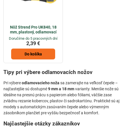
Nôž Strend Pro UK840, 18
mm, plastový, odlamovací
Doručíme do 5 pracovných dní
2,39 €
Do košíka
Tipy pri výbere odlamovacích nožov
Pri výbere
odlamovacieho noža
sa zamerajte na veľkosť čepele –
najčastejšie sú dostupné
9 mm a 18 mm
varianty. Menšie nože sú
ideálne na presnú prácu s papierom alebo fóliami, väčšie zase
zvládnu rezanie kobercov, plastov či sadrokartónu. Praktické sú aj
modely s automatickým zasúvaním čepele alebo výmenným
zásobníkom planžiet pre vyššiu bezpečnosť a komfort.
Najčastejšie otázky zákazníkov