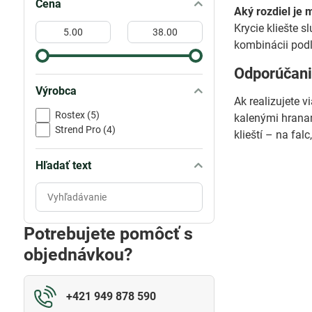
Cena
Aký rozdiel je 
Od:
Do:
Krycie kliešte s
kombinácii pod
Odporúčani
Výrobca
Ak realizujete v
Rostex (5)
kalenými hranam
Strend Pro (4)
klieští – na fal
Hľadať text
Prehľadať
výsledky
filtra
Potrebujete pomôcť s
fulltextom
objednávkou?
+421 949 878 590