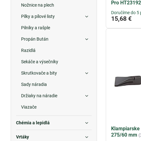
Pro HT23192
Nožnice na plech
Doručíme do 5 
Pílky a pílové listy
15,68 €
Pilníky a rašple
Propán Bután
Razidlá
Sekáče a výsečníky
Skrutkovače a bity
Sady náradia
Držiaky na náradie
Viazače
Chémia a lepidlá
Klampiarske 
275/60 mm
(
Vrtáky