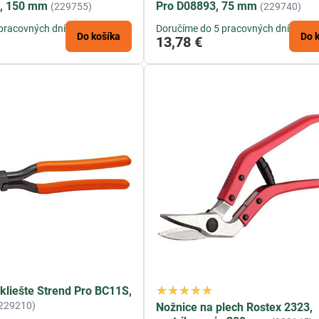
, 150 mm
Pro D08893, 75 mm
(229755)
(229740)
pracovných dní
Doručíme do 5 pracovných dní
Do košíka
Do 
13,78 €
kliešte Strend Pro BC11S,
229210)
Nožnice na plech Rostex 2323,