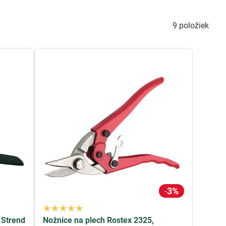
ký dizajn a robustná konštrukcia zabezpečujú pohodlné a
9
položiek
ch prác
, ako aj pre iné klampiarské projekty. Sú nevyhnutné
 a profesionálne výsledky.
ám poskytne výber najlepších možností na trhu. Investujte
končenie vašich klampiarskych projektov. Vyberte si
aniám, a začnite pracovať s dôverou.
3%
 Strend
Nožnice na plech Rostex 2325,