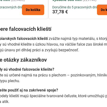
pracovných dní
Doručíme do 5 pracovných dní
Do košíka
Do 
37,78 €
bere falcovacích klieští
iarskych falcovacích klieští
zvážte najmä typ materiálu, s ktor
ly sú vhodné kliešte s úzkou hlavou, na väčšie falce zas širok
jú únavu pri dlhšej práci a zvyšujú bezpečnosť.
ie otázky zákazníkov
y sú vhodné falcovacie kliešte?
šte sú určené najmä na prácu s plechom – pozinkovaným, hliníko
typu plechu.
iešte použiť aj na zakrivené spoje?
odely klieští majú špeciálne tvarované čeľuste, ktoré umožňujú 
 atík.