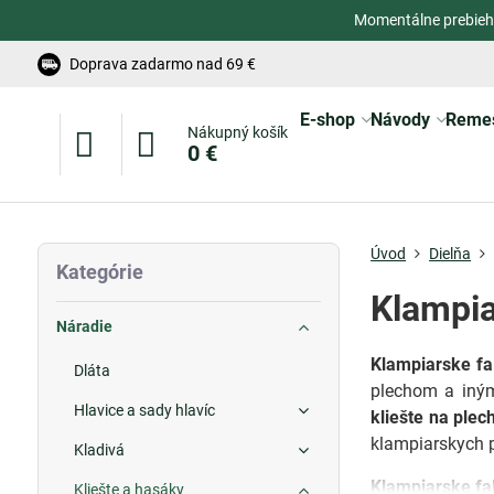
Momentálne prebieh
Doprava zadarmo nad 69 €
E-shop
Návody
Reme
Nákupný košík
0 €
Úvod
Dielňa
Kategórie
Klampia
Náradie
Klampiarske fal
Dláta
plechom a iným
Hlavice a sady hlavíc
kliešte na plec
klampiarskych 
Kladivá
Klampiarske fal
Kliešte a hasáky