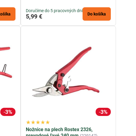
Doručíme do 5 pracovných dní
košíka
Do košíka
5,99 €
3%
3%
Nožnice na plech Rostex 2326,
prevodové ľavé 240 mm
(229147)