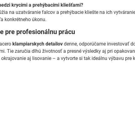
medzi krycími a prehýbacími kliešťami?
lúžia na uzatváranie falcov a prehýbacie kliešte na ich vytváran
ľa konkrétneho úkonu.
e pre profesionálnu prácu
iacero
klampiarskych detailov
denne, odporúčame investovať do 
i. Tie zaručia dlhú životnosť a presné výsledky aj pri opakovan
c, okrajovanie aj lisovanie – a vytvorte si tak ideálnu výbavu pre