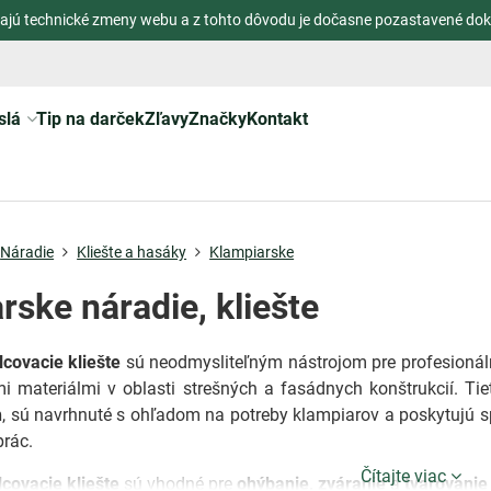
ajú technické zmeny webu a z tohto dôvodu je dočasne pozastavené dok
slá
Tip na darček
Zľavy
Značky
Kontakt
Náradie
Kliešte a hasáky
Klampiarske
rske náradie, kliešte
covacie kliešte
sú neodmysliteľným nástrojom pre profesionáln
i materiálmi v oblasti strešných a fasádnych konštrukcií. Ti
h
, sú navrhnuté s ohľadom na potreby klampiarov a poskytujú sp
prác.
Čítajte viac
covacie kliešte
sú vhodné pre
ohýbanie, zváranie
a
tvarovanie