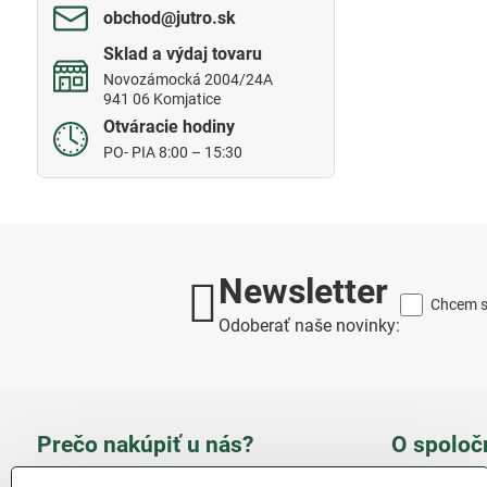
obchod​@jutro​.sk
Sklad a výdaj tovaru
Novozámocká 2004/24A
941 06 Komjatice
Otváracie hodiny
PO- PIA 8:00 – 15:30
Newsletter
Chcem sa
Odoberať naše novinky:
Prečo nakúpiť u nás?
O spoloč