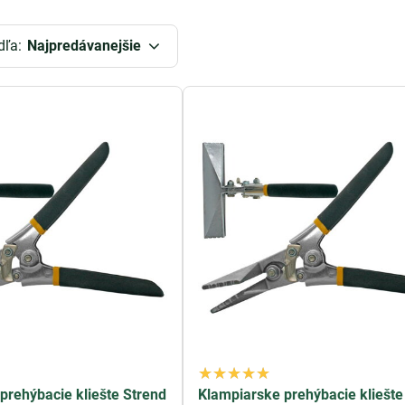
ý tvar a veľkosť pre rôzne konštrukčné projekty. Ich ergonomic
ie aj pri náročných úlohách.
dľa:
Najpredávanejšie
kliešte sú ideálne pre rôzne úlohy v oblasti
strešných a fasádny
ov a detailov v plechových konštrukciách a zabezpečujú precízne
itné a spoľahlivé klampiarske falcovacie kliešte, naša ponuka v
ity a presnosti so svojimi nástrojmi a zabezpečte si úspešné do
covacie kliešte, ktoré budú vyhovovať vašim potrebám a očakáv
prehýbacie kliešte Strend
Klampiarske prehýbacie kliešte