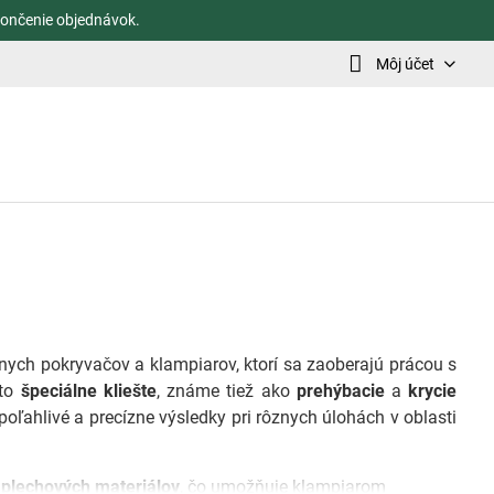
ončenie objednávok.
Môj účet
ych pokryvačov a klampiarov, ktorí sa zaoberajú prácou s
eto
špeciálne kliešte
, známe tiež ako
prehýbacie
a
krycie
oľahlivé a precízne výsledky pri rôznych úlohách v oblasti
 plechových materiálov
, čo umožňuje klampiarom