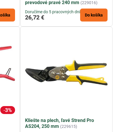
prevodové pravé 240 mm
(229016)
Doručíme do 5 pracovných dní
košíka
Do košíka
26,72 €
3%
Kliešte na plech, ľavé Strend Pro
AS204, 250 mm
(229615)