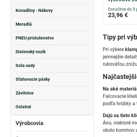
Doručíme do 5 
Kovadliny - Nákovy
23,96 €
Meradlá
Tipy pri vý
PNEU príslušenstvo
Pri výbere
klamp
Dielenský vozík
jemnejšie detai
rukoväťou znižu
Gola sady
Najčastejš
Sťahovacie pásky
Na aké materiál
Závitnice
Falcovacie klie
podľa hrúbky a 
Ostatné
Dajú sa tieto kl
Výrobcovia
Áno, niektoré m
okolo komínov a