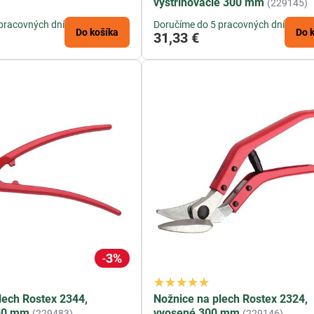
vystrihovacie 300 mm
(229145)
pracovných dní
Doručíme do 5 pracovných dní
Do košíka
Do 
31,33 €
3%
lech Rostex 2344,
Nožnice na plech Rostex 2324,
250 mm
vyosené 300 mm
(229483)
(229146)