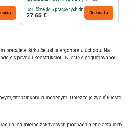
Doručíme do 5 pracovných dní
košíka
Do košíka
27,65 €
ým pracujete, šírku čelustí a ergonomiu úchopu. Na
é modely s pevnou konštrukciou. Kliešte s pogumovanou
vým, titánzinkom či medeným. Dôležité je zvoliť kliešte
prácu aj na mierne zakrivených plochách alebo detailoch