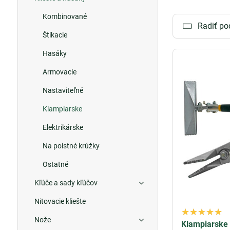
dosiahnuť želan
Kombinované
efektívne použit
Radiť po
Štikacie
Tieto špeciálne 
pri tvorbe spoj
Hasáky
Armovacie
Ak hľadáte kval
do vysokej kval
Nastaviteľné
klampiarske fal
Klampiarske
Elektrikárske
Na poistné krúžky
Ostatné
Kľúče a sady kľúčov
Nitovacie kliešte
Nože
Klampiarske 