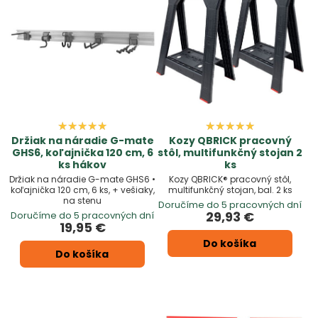
Držiak na náradie G-mate
Kozy QBRICK pracovný
GHS6, koľajnička 120 cm, 6
stôl, multifunkčný stojan 2
ks hákov
ks
Držiak na náradie G-mate GHS6 •
Kozy QBRICK® pracovný stôl,
koľajnička 120 cm, 6 ks, + vešiaky,
multifunkčný stojan, bal. 2 ks
na stenu
Doručíme do 5 pracovných dní
29,93 €
Doručíme do 5 pracovných dní
19,95 €
Do košíka
Do košíka