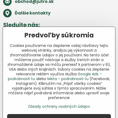
obchod​@jutro​.sk
Ďalšie kontakty
Sledujte nás:
Predvoľby súkromia
Facebook
Pinterest
Instagram
Blog
Cookies používame na zlepšenie vašej návštevy tejto
Všetko o nákupe
webovej stránky, analýzu jej výkonnosti a
zhromažďovanie údajov o jej používaní. Na tento účel
môžeme použiť nástroje a služby tretích strán a
Ďakujeme za podporu
zhromaždené údaje sa môžu preniesť k partnerom v EÚ,
USA alebo iných krajinách. Súbory cookies na zlepšenie
Sme slovenský e-shop bez dotácií​.
relevancie reklám využíva služba
Google Ads –
Fungujeme len vďaka vám – ľuďom, ktorí
podrobnosti tu
alebo
Meta – podrobnosti tu
(Facebook,
veria v poctivú prácu a lásku k pôde​. Každý
Instagram). Kliknutím na „Prijať všetky cookies“
vyjadrujete svoj súhlas s týmto spracovaním. Nižšie
nákup na Jutro​.sk nám pomáha pokračovať
môžete nájsť podrobné informácie alebo upraviť svoje
v tom, čo má zmysel – pomáhať
preferencie
záhradkárom zadarmo a srdcom​.
Zásady ochrany osobných údajov
©
2026
Copyright