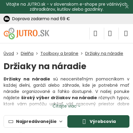
Vitajte na JUTRO.sk - v slovenskom e-shope pre vášnivých
✕
záhradkárov, kutilov alebo gazdinky.
Doprava zadarmo nad 69 €
Úvod
Dielňa
Toolboxy a brašne
Držiaky na náradie
Držiaky na náradie
Držiaky na náradie
sú neoceniteľným pomocníkom v
každej dielni, garáži alebo záhrade, kde je potrebné mať
náradie organizované a ľahko dostupné. V našej ponuke
nájdete
široký výber držiakov na náradie
rôznych typov,
ktoré vám pomôžu udržať váš pracovný priestor dobre
Čítajte viac
usporiadaný a efektívny.
Nástenné držiaky na náradie
sú ideálnym riešením pre
Najpredávanejšie
Výrobcovia
organizáciu vašich nástrojov a
náradia na stene
, čím