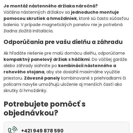
Je montáž nástenného držiaka náročná?
Väčšina nástenných držiakov sa
jednoducho montuje
pomocou skrutiek a hmoždiniek
, ktoré sú často súčasťou
balenia. V prípade magnetických panelov nie je potrebná
žiadna zložitá inštalácia.
Odporúčania pre vašu dielňu a záhradu
Ak hľadáte riešenie pre malú domácu dielňu, odporúčame
kompaktný panelový držiak s háčikmi
. Do väčšej garáže
alebo záhrady siahnite po
kombinácii nástenného a
rohového stojana
, aby ste dosiahli maximálne využitie
priestoru.
Závesné panely
kombinované s priehradkami či
policami navyše umožňujú uloženie aj menších častí ako
skrutky či hmoždinky.
Potrebujete pomôcť s
objednávkou?
+421 949 878 590