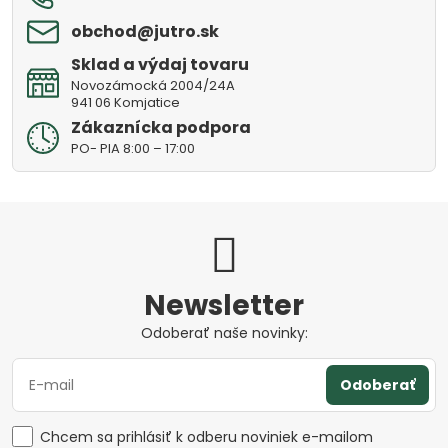
obchod​@jutro​.sk
Sklad a výdaj tovaru
Novozámocká 2004/24A
941 06 Komjatice
Zákaznícka podpora
PO- PIA 8:00 – 17:00
Newsletter
Odoberať naše novinky:
Odoberať
Chcem sa prihlásiť k odberu noviniek e-mailom