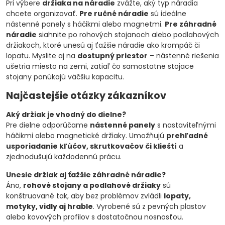
Pri výbere
držiaka na náradie
zvážte, aký typ náradia
chcete organizovať.
Pre ručné náradie
sú ideálne
nástenné panely s háčikmi alebo magnetmi.
Pre záhradné
náradie
siahnite po rohových stojanoch alebo podlahových
držiakoch, ktoré unesú aj ťažšie náradie ako krompáč či
lopatu. Myslite aj na
dostupný priestor
– nástenné riešenia
ušetria miesto na zemi, zatiaľ čo samostatne stojace
stojany ponúkajú väčšiu kapacitu.
Najčastejšie otázky zákazníkov
Aký držiak je vhodný do dielne?
Pre dielne odporúčame
nástenné panely
s nastaviteľnými
háčikmi alebo magnetické držiaky. Umožňujú
prehľadné
usporiadanie kľúčov, skrutkovačov či klieští
a
zjednodušujú každodennú prácu.
Unesie držiak aj ťažšie záhradné náradie?
Áno,
rohové stojany a podlahové držiaky
sú
konštruované tak, aby bez problémov zvládli
lopaty,
motyky, vidly aj hrable
. Vyrobené sú z pevných plastov
alebo kovových profilov s dostatočnou nosnosťou.