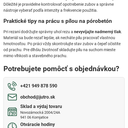
Dôležité je pravidelne kontrolovať opotrebenie zubov a správne
nástroje vyberať podľa intenzity a frekvencie použitia.
Praktické tipy na prácu s pílou na pórobetón
Pri rezaní dodržujte správny uhol rezu a
nevyvíjajte nadmerný tlak
.
Materiál sa bude rezať lepšie, ak necháte pílu pracovať vlastnou
hmotnosťou. Po práci vždy skontrolujte stav zubov a čepeľ očistite
od prachu. Pre dlhšiu životnosť skladujte pílu na suchom mieste
mimo vlhkosti a stavebného prachu.
Potrebujete pomôcť s objednávkou?
+421 949 878 590
obchod​@jutro​.sk
Sklad a výdaj tovaru
Novozámocká 2004/24A
941 06 Komjatice
Otváracie hodiny