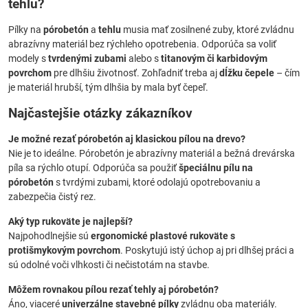
tehlu?
Pílky na
pórobetón
a
tehlu
musia mať zosilnené zuby, ktoré zvládnu
abrazívny materiál bez rýchleho opotrebenia. Odporúča sa voliť
modely s
tvrdenými zubami
alebo s
titanovým či karbidovým
povrchom
pre dlhšiu životnosť. Zohľadniť treba aj
dĺžku čepele
– čím
je materiál hrubší, tým dlhšia by mala byť čepeľ.
Najčastejšie otázky zákazníkov
Je možné rezať pórobetón aj klasickou pílou na drevo?
Nie je to ideálne. Pórobetón je abrazívny materiál a bežná drevárska
píla sa rýchlo otupí. Odporúča sa použiť
špeciálnu pílu na
pórobetón
s tvrdými zubami, ktoré odolajú opotrebovaniu a
zabezpečia čistý rez.
Aký typ rukoväte je najlepší?
Najpohodlnejšie sú
ergonomické plastové rukoväte s
protišmykovým povrchom
. Poskytujú istý úchop aj pri dlhšej práci a
sú odolné voči vlhkosti či nečistotám na stavbe.
Môžem rovnakou pílou rezať tehly aj pórobetón?
Áno, viaceré
univerzálne stavebné pílky
zvládnu oba materiály.