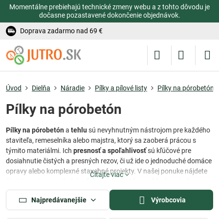
Momentálne prebiehajú technické zmeny webu a z tohto dôvodu je
dočasne pozastavené dokončenie objednávok.
Doprava zadarmo nad 69 €
Úvod
Dielňa
Náradie
Pílky a pílové listy
Pílky na pórobetón
Pílky na pórobetón
Pílky na pórobetón
a
tehlu
sú nevyhnutným nástrojom pre každého
staviteľa, remeselníka alebo majstra, ktorý sa zaoberá prácou s
týmito materiálmi. Ich
presnosť a spoľahlivosť
sú kľúčové pre
dosiahnutie čistých a presných rezov, či už ide o jednoduché domáce
opravy alebo komplexné stavebné projekty. V našej ponuke nájdete
Čítajte viac
široký sortiment ručných pílok
na pórobetón a tehlu
, ktoré sú
navrhnuté pre rôzne aplikácie a použitie.
Najpredávanejšie
Výrobcovia
Ručné pílky na pórobetón
a
tehlu
sú vybavené ostrými a odolnými