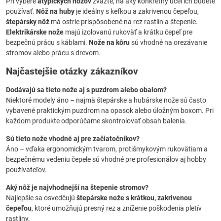
Pri výbere
atypických nožov
zvážte, na aký konkrétny účel ich budete
používať.
Nôž na huby
je ideálny s kefkou a zakrivenou čepeľou,
štepársky nôž
má ostrie prispôsobené na rez rastlín a štepenie.
Elektrikárske nože
majú izolovanú rukoväť a krátku čepeľ pre
bezpečnú prácu s káblami.
Nože na kôru
sú vhodné na orezávanie
stromov alebo prácu s drevom.
Najčastejšie otázky zákazníkov
Dodávajú sa tieto nože aj s puzdrom alebo obalom?
Niektoré modely áno – najmä štepárske a hubárske nože sú často
vybavené praktickým puzdrom na opasok alebo úložným boxom. Pri
každom produkte odporúčame skontrolovať obsah balenia.
Sú tieto nože vhodné aj pre začiatočníkov?
Áno – vďaka ergonomickým tvarom, protišmykovým rukovätiam a
bezpečnému vedeniu čepele sú vhodné pre profesionálov aj hobby
používateľov.
Aký nôž je najvhodnejší na štepenie stromov?
Najlepšie sa osvedčujú
štepárske nože s krátkou, zakrivenou
čepeľou
, ktoré umožňujú presný rez a zníženie poškodenia pletív
rastliny.