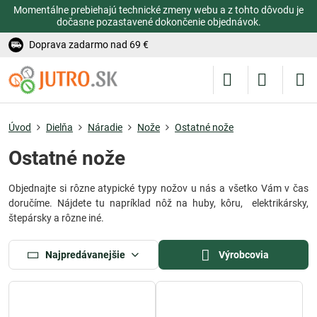
Momentálne prebiehajú technické zmeny webu a z tohto dôvodu je
dočasne pozastavené dokončenie objednávok.
Doprava zadarmo nad 69 €
Úvod
Dielňa
Náradie
Nože
Ostatné nože
Ostatné nože
Objednajte si rôzne atypické typy nožov u nás a všetko Vám v čas
doručíme. Nájdete tu napríklad nôž na huby, kôru, elektrikársky,
štepársky a rôzne iné.
Najpredávanejšie
Výrobcovia