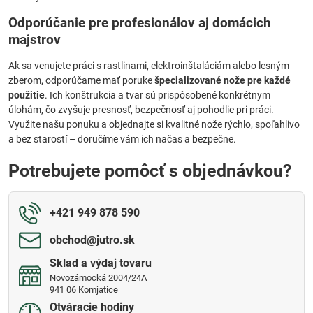
Odporúčanie pre profesionálov aj domácich
majstrov
Ak sa venujete práci s rastlinami, elektroinštaláciám alebo lesným
zberom, odporúčame mať poruke
špecializované nože pre každé
použitie
. Ich konštrukcia a tvar sú prispôsobené konkrétnym
úlohám, čo zvyšuje presnosť, bezpečnosť aj pohodlie pri práci.
Využite našu ponuku a objednajte si kvalitné nože rýchlo, spoľahlivo
a bez starostí – doručíme vám ich načas a bezpečne.
Potrebujete pomôcť s objednávkou?
+421 949 878 590
obchod​@jutro​.sk
Sklad a výdaj tovaru
Novozámocká 2004/24A
941 06 Komjatice
Otváracie hodiny