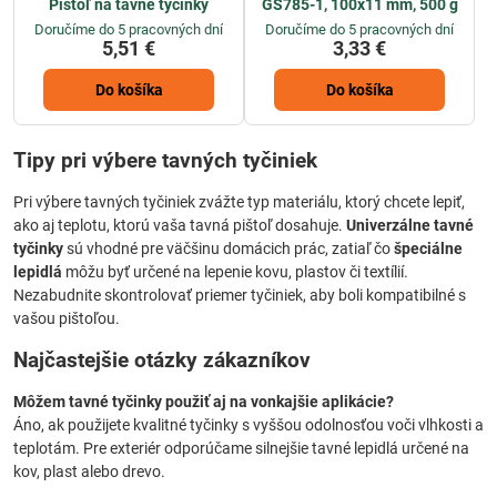
Pištoľ na tavné tyčinky
GS785-1, 100x11 mm, 500 g
Doručíme do 5 pracovných dní
Doručíme do 5 pracovných dní
5,51 €
3,33 €
Do košíka
Do košíka
Tipy pri výbere tavných tyčiniek
Pri výbere tavných tyčiniek zvážte typ materiálu, ktorý chcete lepiť,
ako aj teplotu, ktorú vaša tavná pištoľ dosahuje.
Univerzálne tavné
tyčinky
sú vhodné pre väčšinu domácich prác, zatiaľ čo
špeciálne
lepidlá
môžu byť určené na lepenie kovu, plastov či textílií.
Nezabudnite skontrolovať priemer tyčiniek, aby boli kompatibilné s
vašou pištoľou.
Najčastejšie otázky zákazníkov
Môžem tavné tyčinky použiť aj na vonkajšie aplikácie?
Áno, ak použijete kvalitné tyčinky s vyššou odolnosťou voči vlhkosti a
teplotám. Pre exteriér odporúčame silnejšie tavné lepidlá určené na
kov, plast alebo drevo.