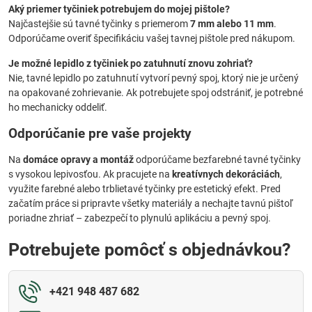
Aký priemer tyčiniek potrebujem do mojej pištole?
Najčastejšie sú tavné tyčinky s priemerom
7 mm alebo 11 mm
.
Odporúčame overiť špecifikáciu vašej tavnej pištole pred nákupom.
Je možné lepidlo z tyčiniek po zatuhnutí znovu zohriať?
Nie, tavné lepidlo po zatuhnutí vytvorí pevný spoj, ktorý nie je určený
na opakované zohrievanie. Ak potrebujete spoj odstrániť, je potrebné
ho mechanicky oddeliť.
Odporúčanie pre vaše projekty
Na
domáce opravy a montáž
odporúčame bezfarebné tavné tyčinky
s vysokou lepivosťou. Ak pracujete na
kreatívnych dekoráciách
,
využite farebné alebo trblietavé tyčinky pre estetický efekt. Pred
začatím práce si pripravte všetky materiály a nechajte tavnú pištoľ
poriadne zhriať – zabezpečí to plynulú aplikáciu a pevný spoj.
Potrebujete pomôcť s objednávkou?
+421 948 487 682