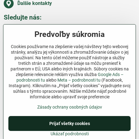
Ďalšie kontakty
Sledujte nás:
Facebook
Pinterest
Instagram
Blog
Predvoľby súkromia
Všetko o nákupe
Cookies používame na zlepšenie vašej návštevy tejto webovej
stránky, analýzu jej výkonnosti a zhromažďovanie údajov o jej
používaní. Na tento účel môžeme použiť nástroje a služby
Ďakujeme za podporu
tretích strán a zhromaždené údaje sa môžu preniesť k
partnerom v EÚ, USA alebo iných krajinách. Súbory cookies na
Sme slovenský e-shop bez dotácií​. Fungujeme len
zlepšenie relevancie reklám využíva služba
Google Ads –
vďaka vám – ľuďom, ktorí veria v poctivú prácu a
podrobnosti tu
alebo
Meta – podrobnosti tu
(Facebook,
Instagram). Kliknutím na „Prijať všetky cookies“ vyjadrujete svoj
lásku k pôde​. Každý nákup na Jutro​.sk nám pomáha
súhlas s týmto spracovaním. Nižšie môžete nájsť podrobné
pokračovať v tom, čo má zmysel – pomáhať
informácie alebo upraviť svoje preferencie
záhradkárom zadarmo a srdcom​.
Zásady ochrany osobných údajov
©
2026
Copyright
Predvoľby súkromia
Prijať všetky cookies
Zásady ochrany osobných údajov
Podmienky používania
Ukázať podrobnosti
Vytvorené pomocou:
BiznisWeb.sk