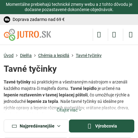
Momentálne prebiehajú technické zmeny webu a z tohto dôvodu je
dočasne pozastavené dokončenie objednávok.
Doprava zadarmo nad 69 €
Úvod
Dielňa
Chémia a lepidlá
Tavné tyčinky
Tavné tyčinky
Tavné tyčinky
sú praktickým a všestranným nástrojom v arzenáli
každého majstra či majiteľa domu.
Tavné lepidlo
je určené na
lepenie roztavením v tavnej lepiacej pištoli
, čo umožňuje rýchle a
jednoduché
lepenie za tepla
. Naše tavné tyčinky sú ideálne pre
rýchle opravy a lepenie rôznych materiálov, vrátane plastov, dreva,
Čítajte viac
korku, kovu, skla, kože a textílií.
Vďaka svojej univerzálnosti sú
tavné tyčinky
vhodné na rôzne účely
Najpredávanejšie
Výrobcovia
od domácich opráv a remeselných projektov až po dekoratívne a