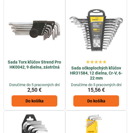
udržiavať poriadok vo vašej dielni.
Vďaka prehľadnému baleniu
a
usporiadaniu sú sady kľúčov ľahko dostupné a umožňujú rýchly
prístup k potrebnému nástroju.
Odteraz nebudete musieť hľadať jednotlivé kľúče po celej dielni,
pretože sady kľúčov vám poskytnú všetko, čo potrebujete na jednom
mieste. Vyberte si sadu kľúčov z našej ponuky a užite si pohodlné a
efektívne riešenie pre vašu prácu. S našimi kvalitnými sadami kľúčov
budete mať konečne poriadok vo svojich kľúčoch.
Sada Torx kľúčov Strend Pro
HK0042, 9 dielna, zástrčná
Sada očkoplochých kľúčov
HR31584, 12 dielna, Cr-V, 6-
22 mm
Doručíme do 5 pracovných dní
Doručíme do 5 pracovných dní
2,50 €
15,56 €
Do košíka
Do košíka