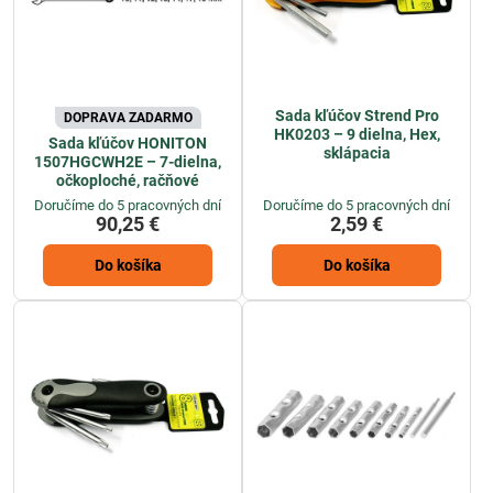
Sada kľúčov Strend Pro
DOPRAVA ZADARMO
HK0203 – 9 dielna, Hex,
Sada kľúčov HONITON
sklápacia
1507HGCWH2E – 7-dielna,
očkoploché, račňové
Doručíme do 5 pracovných dní
Doručíme do 5 pracovných dní
90,25 €
2,59 €
Do košíka
Do košíka