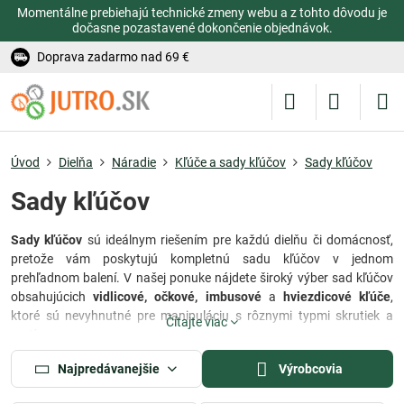
Momentálne prebiehajú technické zmeny webu a z tohto dôvodu je
dočasne pozastavené dokončenie objednávok.
Doprava zadarmo nad 69 €
Úvod
Dielňa
Náradie
Kľúče a sady kľúčov
Sady kľúčov
Sady kľúčov
Sady kľúčov
sú ideálnym riešením pre každú dielňu či domácnosť,
pretože vám poskytujú kompletnú sadu kľúčov v jednom
prehľadnom balení. V našej ponuke nájdete široký výber sad kľúčov
obsahujúcich
vidlicové, očkové, imbusové
a
hviezdicové kľúče
,
ktoré sú nevyhnutné pre manipuláciu s rôznymi typmi skrutiek a
Čítajte viac
matíc.
Sady kľúčov
sú praktickým a užitočným riešením, ktoré vám
Najpredávanejšie
Výrobcovia
umožňuje mať všetky potrebné nástroje na jednom mieste a zároveň