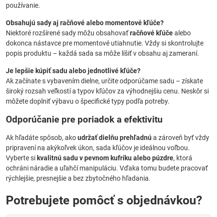
používanie.
Obsahujú sady aj račňové alebo momentové kľúče?
Niektoré rozšírené sady môžu obsahovať
račňové kľúče
alebo
dokonca nástavce pre momentové utiahnutie. Vždy si skontrolujte
popis produktu – každá sada sa môže líšiť v obsahu aj zameraní.
Je lepšie kúpiť sadu alebo jednotlivé kľúče?
Ak začínate s vybavením dielne, určite odporúčame sadu – získate
široký rozsah veľkostí a typov kľúčov za výhodnejšiu cenu. Neskôr si
môžete doplniť výbavu o špecifické typy podľa potreby.
Odporúčanie pre poriadok a efektivitu
Ak hľadáte spôsob, ako
udržať dielňu prehľadnú
a zároveň byť vždy
pripravení na akýkoľvek úkon, sada kľúčov je ideálnou voľbou.
Vyberte si
kvalitnú sadu v pevnom kufríku alebo púzdre
, ktorá
ochráni náradie a uľahčí manipuláciu. Vďaka tomu budete pracovať
rýchlejšie, presnejšie a bez zbytočného hľadania.
Potrebujete pomôcť s objednávkou?