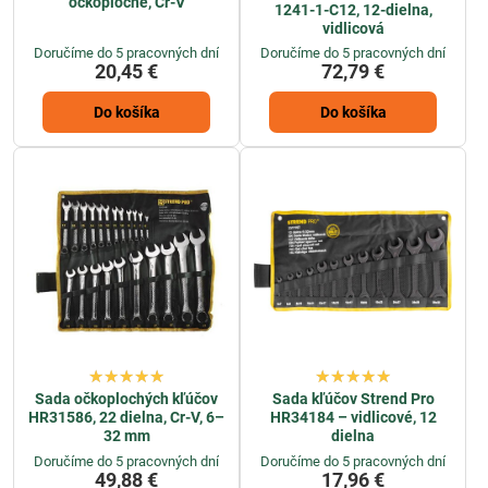
očkoploché, Cr-V
1241-1-C12, 12-dielna,
vidlicová
Doručíme do 5 pracovných dní
Doručíme do 5 pracovných dní
20,45 €
72,79 €
Do košíka
Do košíka
Sada očkoplochých kľúčov
Sada kľúčov Strend Pro
HR31586, 22 dielna, Cr-V, 6–
HR34184 – vidlicové, 12
32 mm
dielna
Doručíme do 5 pracovných dní
Doručíme do 5 pracovných dní
49,88 €
17,96 €