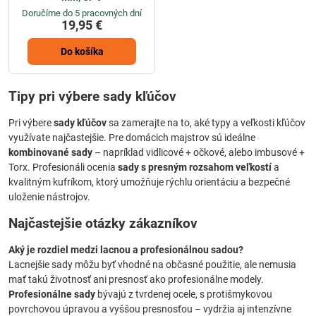
Doručíme do 5 pracovných dní
19,95 €
Do košíka
Tipy pri výbere sady kľúčov
Pri výbere
sady kľúčov
sa zamerajte na to, aké typy a veľkosti kľúčov
využívate najčastejšie. Pre domácich majstrov sú ideálne
kombinované sady
– napríklad vidlicové + očkové, alebo imbusové +
Torx. Profesionáli ocenia
sady s presným rozsahom veľkostí
a
kvalitným kufríkom, ktorý umožňuje rýchlu orientáciu a bezpečné
uloženie nástrojov.
Najčastejšie otázky zákazníkov
Aký je rozdiel medzi lacnou a profesionálnou sadou?
Lacnejšie sady môžu byť vhodné na občasné použitie, ale nemusia
mať takú životnosť ani presnosť ako profesionálne modely.
Profesionálne sady
bývajú z tvrdenej ocele, s protišmykovou
povrchovou úpravou a vyššou presnosťou – vydržia aj intenzívne