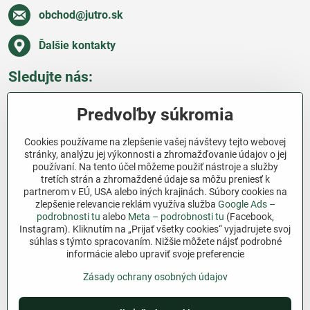
obchod​@jutro​.sk
Ďalšie kontakty
Sledujte nás:
Facebook
Pinterest
Instagram
Blog
Predvoľby súkromia
Všetko o nákupe
Cookies používame na zlepšenie vašej návštevy tejto webovej
stránky, analýzu jej výkonnosti a zhromažďovanie údajov o jej
používaní. Na tento účel môžeme použiť nástroje a služby
Ďakujeme za podporu
tretích strán a zhromaždené údaje sa môžu preniesť k
partnerom v EÚ, USA alebo iných krajinách. Súbory cookies na
Sme slovenský e-shop bez dotácií​. Fungujeme len
zlepšenie relevancie reklám využíva služba
Google Ads –
vďaka vám – ľuďom, ktorí veria v poctivú prácu a
podrobnosti tu
alebo
Meta – podrobnosti tu
(Facebook,
Instagram). Kliknutím na „Prijať všetky cookies“ vyjadrujete svoj
lásku k pôde​. Každý nákup na Jutro​.sk nám pomáha
súhlas s týmto spracovaním. Nižšie môžete nájsť podrobné
pokračovať v tom, čo má zmysel – pomáhať
informácie alebo upraviť svoje preferencie
záhradkárom zadarmo a srdcom​.
Zásady ochrany osobných údajov
©
2026
Copyright