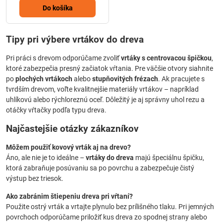
Do košíka
Tipy pri výbere vrtákov do dreva
Pri práci s drevom odporúčame zvoliť
vrtáky s centrovacou špičkou
,
ktoré zabezpečia presný začiatok vŕtania. Pre väčšie otvory siahnite
po
plochých vrtákoch
alebo
stupňovitých frézach
. Ak pracujete s
tvrdším drevom, voľte kvalitnejšie materiály vrtákov – napríklad
uhlíkovú alebo rýchloreznú oceľ. Dôležitý je aj správny uhol rezu a
otáčky vŕtačky podľa typu dreva.
Najčastejšie otázky zákazníkov
Môžem použiť kovový vrták aj na drevo?
Áno, ale nie je to ideálne –
vrtáky do dreva
majú špeciálnu špičku,
ktorá zabraňuje posúvaniu sa po povrchu a zabezpečuje čistý
výstup bez triesok.
Ako zabránim štiepeniu dreva pri vŕtaní?
Použite ostrý vrták a vrtajte plynulo bez prílišného tlaku. Pri jemných
povrchoch odporúčame priložiť kus dreva zo spodnej strany alebo