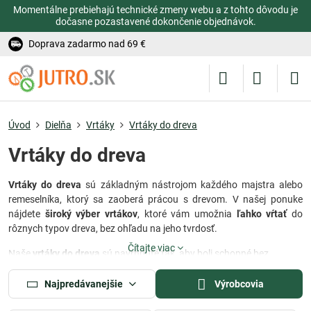
Momentálne prebiehajú technické zmeny webu a z tohto dôvodu je
dočasne pozastavené dokončenie objednávok.
Doprava zadarmo nad 69 €
Úvod
Dielňa
Vrtáky
Vrtáky do dreva
Vrtáky do dreva
Vrtáky do dreva
sú základným nástrojom každého majstra alebo
remeselníka, ktorý sa zaoberá prácou s drevom. V našej ponuke
nájdete
široký výber vrtákov
, ktoré vám umožnia
ľahko vŕtať
do
rôznych typov dreva, bez ohľadu na jeho tvrdosť.
Čítajte viac
Naše
vrtáky do dreva
sú navrhnuté tak, aby boli schopné bez
problémov prenikať
do mäkkého aj tvrdého dreva, preglejky,
drevotriesky
a iné druhy drevoviny. Sú k dispozícii vo všetkých
Najpredávanejšie
Výrobcovia
potrebných veľkostiach a tvaroch, aby ste si mohli vybrať ten