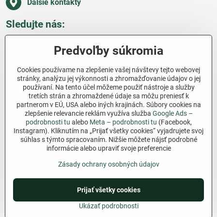
Ďalšie kontakty
Sledujte nás:
Facebook
Pinterest
Instagram
Blog
Predvoľby súkromia
Všetko o nákupe
Cookies používame na zlepšenie vašej návštevy tejto webovej
stránky, analýzu jej výkonnosti a zhromažďovanie údajov o jej
používaní. Na tento účel môžeme použiť nástroje a služby
Ďakujeme za podporu
tretích strán a zhromaždené údaje sa môžu preniesť k
partnerom v EÚ, USA alebo iných krajinách. Súbory cookies na
Sme slovenský e-shop bez dotácií​. Fungujeme len
zlepšenie relevancie reklám využíva služba
Google Ads –
vďaka vám – ľuďom, ktorí veria v poctivú prácu a
podrobnosti tu
alebo
Meta – podrobnosti tu
(Facebook,
Instagram). Kliknutím na „Prijať všetky cookies“ vyjadrujete svoj
lásku k pôde​. Každý nákup na Jutro​.sk nám pomáha
súhlas s týmto spracovaním. Nižšie môžete nájsť podrobné
pokračovať v tom, čo má zmysel – pomáhať
informácie alebo upraviť svoje preferencie
záhradkárom zadarmo a srdcom​.
Zásady ochrany osobných údajov
©
2026
Copyright
Predvoľby súkromia
Prijať všetky cookies
Zásady ochrany osobných údajov
Podmienky používania
Ukázať podrobnosti
Vytvorené pomocou:
BiznisWeb.sk