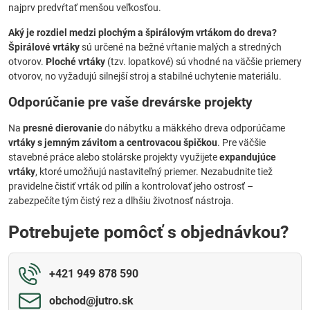
najprv predvŕtať menšou veľkosťou.
Aký je rozdiel medzi plochým a špirálovým vrtákom do dreva?
Špirálové vrtáky
sú určené na bežné vŕtanie malých a stredných
otvorov.
Ploché vrtáky
(tzv. lopatkové) sú vhodné na väčšie priemery
otvorov, no vyžadujú silnejší stroj a stabilné uchytenie materiálu.
Odporúčanie pre vaše drevárske projekty
Na
presné dierovanie
do nábytku a mäkkého dreva odporúčame
vrtáky s jemným závitom a centrovacou špičkou
. Pre väčšie
stavebné práce alebo stolárske projekty využijete
expandujúce
vrtáky
, ktoré umožňujú nastaviteľný priemer. Nezabudnite tiež
pravidelne čistiť vrták od pilín a kontrolovať jeho ostrosť –
zabezpečíte tým čistý rez a dlhšiu životnosť nástroja.
Potrebujete pomôcť s objednávkou?
+421 949 878 590
obchod​@jutro​.sk