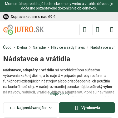
Momentálne prebiehajú technické zmeny webu a z tohto dôvodu je
dočasne pozastavené dokončenie objednávok.
Doprava zadarmo nad 69 €
Úvod
Dielňa
Náradie
Hlavice a sady hlavíc
Nádstavce a vrát
Nádstavce a vrátidla
Nádstavce, adaptéry
a
vrátidla
sú neoddeliteľnou súčasťou
vybavenia každej dielne, a to najmä v prípade potreby rozšírenia
funkčnosti existujúcich nástrojov alebo prispôsobenia ich použitia
na konkrétne úlohy. V našej rozmanitej ponuke nájdete
široký výber
nástavcov, redukcií, vrátidiel, kĺbov
a
adaptérov
, ktoré sú navrhnuté
Čítajte viac
tak, aby vyhovovali rôznym potrebám a aplikáciám vo vašej dielni.
V našej ponuke nájdete všetko, čo potrebujete pre vaše nástroje, a to
Najpredávanejšie
Výrobcovia
najmä pre hlavice.
Nástavce
a
redukcie
umožňujú pripojenie