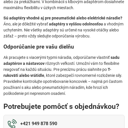
alebo za prekážkami. V kombinácii s kĺbovým adaptérom dosiahnete
maximálnu flexibilitu v úzkych miestach.
Sú adaptéry vhodné aj pre pneumatické alebo elektrické náradie?
Áno, ale je dôležité vybrať
adaptéry s vyššou odolnosťou
a vhodným
uchytením. Nie všetky adaptéry sú určené na vysoké otáčky alebo
záťaž – preto vždy sledujte odporúčania výrobcu.
Odporúčanie pre vašu dielňu
Ak pracujete s viacerými typmi náradia, odporúčame vlastniť
sadu
adaptérov a nástavcov
rôznych veľkostí. Umožní vám to flexibilne
reagovať na každú situáciu. Pre precíznu prácu siahnite po
T-
rukoväti alebo vrátidle
, ktoré zabezpečí rovnomerné rozloženie sily.
Pravidelne kontrolujte opotrebovanie koncoviek – najmä pri častom
používaní s aku alebo pneumatickým náradím, kde hrozí ich
poškodenie pri nepresnom osadení.
Potrebujete pomôcť s objednávkou?
+421 949 878 590