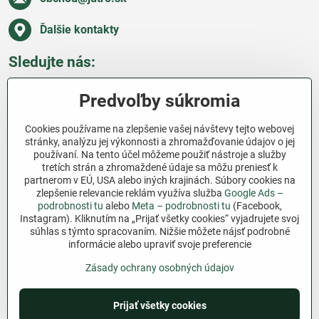
Ďalšie kontakty
Sledujte nás:
Facebook
Pinterest
Instagram
Blog
Predvoľby súkromia
Všetko o nákupe
Cookies používame na zlepšenie vašej návštevy tejto webovej
stránky, analýzu jej výkonnosti a zhromažďovanie údajov o jej
používaní. Na tento účel môžeme použiť nástroje a služby
Ďakujeme za podporu
tretích strán a zhromaždené údaje sa môžu preniesť k
partnerom v EÚ, USA alebo iných krajinách. Súbory cookies na
Sme slovenský e-shop bez dotácií​. Fungujeme len
zlepšenie relevancie reklám využíva služba
Google Ads –
vďaka vám – ľuďom, ktorí veria v poctivú prácu a
podrobnosti tu
alebo
Meta – podrobnosti tu
(Facebook,
Instagram). Kliknutím na „Prijať všetky cookies“ vyjadrujete svoj
lásku k pôde​. Každý nákup na Jutro​.sk nám pomáha
súhlas s týmto spracovaním. Nižšie môžete nájsť podrobné
pokračovať v tom, čo má zmysel – pomáhať
informácie alebo upraviť svoje preferencie
záhradkárom zadarmo a srdcom​.
Zásady ochrany osobných údajov
©
2026
Copyright
Predvoľby súkromia
Prijať všetky cookies
Zásady ochrany osobných údajov