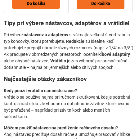
Do košíka
Do košíka
Tipy pri výbere nástavcov, adaptérov a vrátidiel
Pri výbere
nástavcov a adaptérov
si všímajte veľkosť štvorhranu a
typ koncovky, ktorú potrebujete.
Redukcie
sú ideálne, keď
potrebujete prepojiť náradie rôznych rozmerov (napr. z 1/4" na 3/8").
Ak pracujete v obmedzených priestoroch, oceníte
kĺbové adaptéry
alebo ohybné nástavce.
Vrátidlo
je zas výborné pre presné ručné
dotiahnutie – najmä pri jemnejších alebo citlivých spojoch.
Najčastejšie otázky zákazníkov
Kedy použiť vrátidlo namiesto račne?
Vrátidlo sa používa najmä pri ručnom skrutkovaní, kde je potrebná
kontrola nad silou. Je vhodné na dotiahnutie závitov, ktoré nesmú
byť preťažené – napríklad pri závitníkoch alebo menších
súčiastkach.
Môžem použiť nástavec na predĺženie račňového dosahu?
Áno, nástavec predlžuje dosah račne a umožňuje pracovať v hĺbke