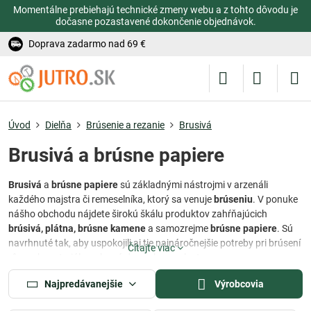
Momentálne prebiehajú technické zmeny webu a z tohto dôvodu je
dočasne pozastavené dokončenie objednávok.
Doprava zadarmo nad 69 €
Úvod
Dielňa
Brúsenie a rezanie
Brusivá
Brusivá a brúsne papiere
Brusivá
a
brúsne papiere
sú základnými nástrojmi v arzenáli
každého majstra či remeselníka, ktorý sa venuje
brúseniu
. V ponuke
nášho obchodu nájdete širokú škálu produktov zahŕňajúcich
brúsivá, plátna, brúsne kamene
a samozrejme
brúsne papiere
. Sú
navrhnuté tak, aby uspokojili aj tie najnáročnejšie potreby pri brúsení
Čítajte viac
rôznych materiálov, ako sú drevo, kov a plast.
Brúsne papiere
patria medzi najuniverzálnejšie nástroje pre
Najpredávanejšie
Výrobcovia
brúsenie
a sú neoddeliteľnou súčasťou každej dielne. Sú k dispozícii