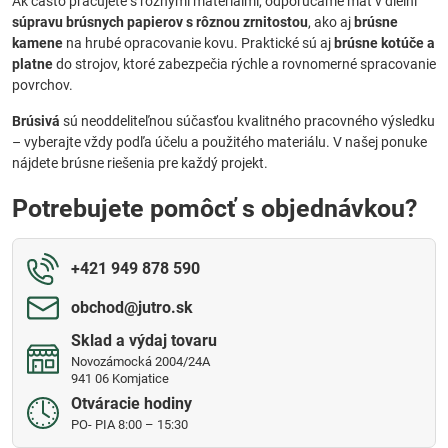
Ak často pracujete s rôznymi materiálmi, odporúčame mať v dielni
súpravu brúsnych papierov s rôznou zrnitostou
, ako aj
brúsne
kamene
na hrubé opracovanie kovu. Praktické sú aj
brúsne kotúče a
platne
do strojov, ktoré zabezpečia rýchle a rovnomerné spracovanie
povrchov.
Brúsivá
sú neoddeliteľnou súčasťou kvalitného pracovného výsledku
– vyberajte vždy podľa účelu a použitého materiálu. V našej ponuke
nájdete brúsne riešenia pre každý projekt.
Potrebujete pomôcť s objednávkou?
+421 949 878 590
obchod​@jutro​.sk
Sklad a výdaj tovaru
Novozámocká 2004/24A
941 06 Komjatice
Otváracie hodiny
PO- PIA 8:00 – 15:30