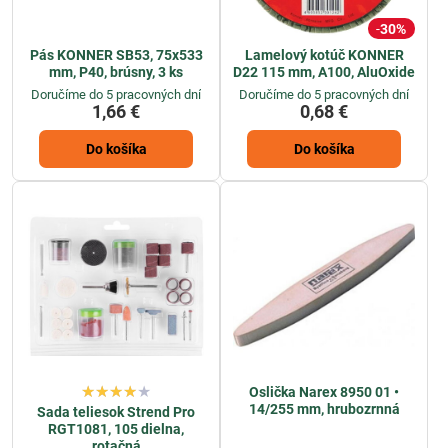
30%
Pás KONNER SB53, 75x533
Lamelový kotúč KONNER
mm, P40, brúsny, 3 ks
D22 115 mm, A100, AluOxide
Doručíme do 5 pracovných dní
Doručíme do 5 pracovných dní
1,66 €
0,68 €
Do košíka
Do košíka
Oslička Narex 8950 01 •
14/255 mm, hrubozrnná
Sada teliesok Strend Pro
RGT1081, 105 dielna,
rotačná