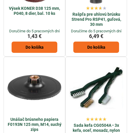
Výsek KONER D38 125 mm,
P040, 8 dier, bal. 10 ks
Rašpľa pre uhlovú brúsku
Strend Pro RSP41, guľová,
30 mm
Doručíme do 5 pracovných dní
Doručíme do 5 pracovných dní
1,43 €
6,49 €
Do košíka
Do košíka
Unášač brúsneho papiera
F0193N 125 mm, M14, suchý
Sada kefa CG0504A • 3x
zips
kefa, oceľ, mosadz, nylon