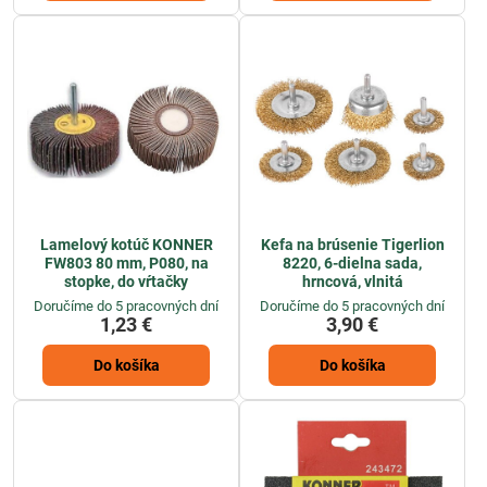
Lamelový kotúč KONNER
Kefa na brúsenie Tigerlion
FW803 80 mm, P080, na
8220, 6-dielna sada,
stopke, do vŕtačky
hrncová, vlnitá
Doručíme do 5 pracovných dní
Doručíme do 5 pracovných dní
1,23 €
3,90 €
Do košíka
Do košíka