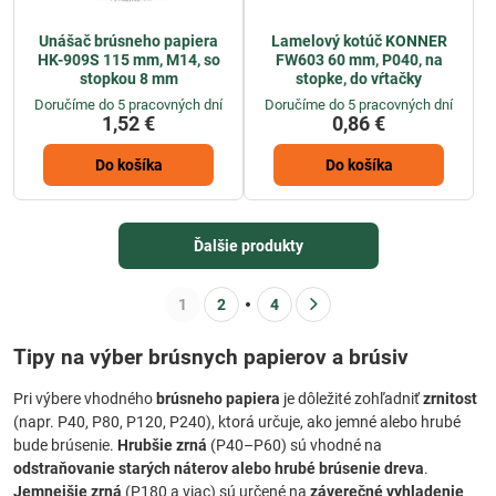
Unášač brúsneho papiera
Lamelový kotúč KONNER
HK-909S 115 mm, M14, so
FW603 60 mm, P040, na
stopkou 8 mm
stopke, do vŕtačky
Doručíme do 5 pracovných dní
Doručíme do 5 pracovných dní
1,52 €
0,86 €
Do košíka
Do košíka
Ďalšie produkty
1
2
4
Tipy na výber brúsnych papierov a brúsiv
Pri výbere vhodného
brúsneho papiera
je dôležité zohľadniť
zrnitost
(napr. P40, P80, P120, P240), ktorá určuje, ako jemné alebo hrubé
bude brúsenie.
Hrubšie zrná
(P40–P60) sú vhodné na
odstraňovanie starých náterov alebo hrubé brúsenie dreva
.
Jemnejšie zrná
(P180 a viac) sú určené na
záverečné vyhladenie