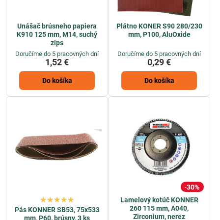
Unášač brúsneho papiera
Plátno KONER S90 280/230
K910 125 mm, M14, suchý
mm, P100, AluOxide
zips
Doručíme do 5 pracovných dní
Doručíme do 5 pracovných dní
1,52 €
0,29 €
Do košíka
Do košíka
30%
Lamelový kotúč KONNER
260 115 mm, A040,
Pás KONNER SB53, 75x533
Zirconium, nerez
mm, P60, brúsny, 3 ks