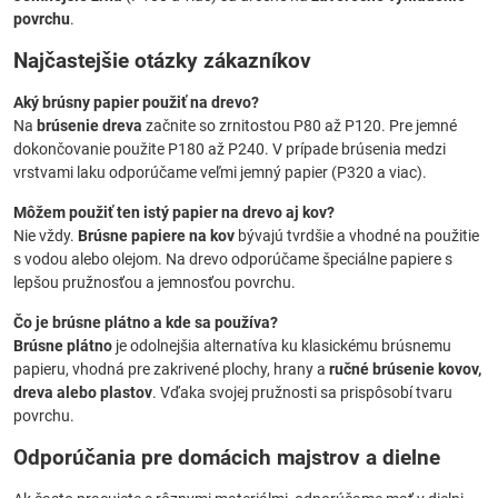
povrchu
.
Najčastejšie otázky zákazníkov
Aký brúsny papier použiť na drevo?
Na
brúsenie dreva
začnite so zrnitostou P80 až P120. Pre jemné
dokončovanie použite P180 až P240. V prípade brúsenia medzi
vrstvami laku odporúčame veľmi jemný papier (P320 a viac).
Môžem použiť ten istý papier na drevo aj kov?
Nie vždy.
Brúsne papiere na kov
bývajú tvrdšie a vhodné na použitie
s vodou alebo olejom. Na drevo odporúčame špeciálne papiere s
lepšou pružnosťou a jemnosťou povrchu.
Čo je brúsne plátno a kde sa používa?
Brúsne plátno
je odolnejšia alternatíva ku klasickému brúsnemu
papieru, vhodná pre zakrivené plochy, hrany a
ručné brúsenie kovov,
dreva alebo plastov
. Vďaka svojej pružnosti sa prispôsobí tvaru
povrchu.
Odporúčania pre domácich majstrov a dielne