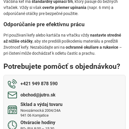
Väčšina kef má
štandardný upínací tŕň
, ktorý pasuje do bežných
vŕtačiek. Vždy si však
overte priemer upínania
(napr. 6 mm) a
odporúčané otáčky pre bezpečné použitie.
Odporúčanie pre efektívnu prácu
Pri používaní kefy alebo kartáča na vŕtačku vždy
nastavte stredné
až nižšie otáčky
, aby ste predišli poškodeniu materiálu a predĺžili
životnosť kefy. Nezabúdajte ani na
ochranné okuliare a rukavice
–
pri čistení môže dochádzať k odletu častíc a prachu.
Potrebujete pomôcť s objednávkou?
+421 949 878 590
obchod​@jutro​.sk
Sklad a výdaj tovaru
Novozámocká 2004/24A
941 06 Komjatice
Otváracie hodiny
PO- PIA 8:00 – 15:30