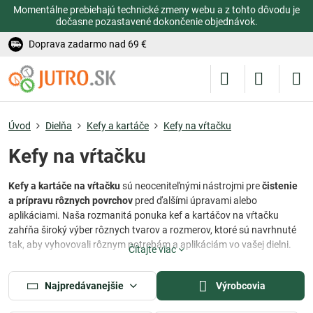
Momentálne prebiehajú technické zmeny webu a z tohto dôvodu je
dočasne pozastavené dokončenie objednávok.
Doprava zadarmo nad 69 €
Úvod
Dielňa
Kefy a kartáče
Kefy na vŕtačku
Kefy na vŕtačku
Kefy a kartáče na vŕtačku
sú neoceniteľnými nástrojmi pre
čistenie
a prípravu rôznych povrchov
pred ďalšími úpravami alebo
aplikáciami. Naša rozmanitá ponuka kef a kartáčov na vŕtačku
zahŕňa široký výber rôznych tvarov a rozmerov, ktoré sú navrhnuté
tak, aby vyhovovali rôznym potrebám a aplikáciám vo vašej dielni.
Čítajte viac
Oceľová kefa
a
kartáč na vŕtačku
sú špeciálne navrhnuté
na
odstránenie hrdze, korózie
a iných nečistôt z kovových povrchov.
Najpredávanejšie
Výrobcovia
Ich robustná konštrukcia a
kvalitné štetiny
umožňujú efektívne