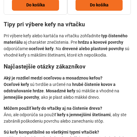
Do košíka
Do košíka
Tipy pri výbere kefy na vŕtačku
Pri výbere kefy alebo kartáča na vŕtačku zohľadnite
typ čisteného
materiálu
aj charakter znečistenia. Pre
hrdzu a kovové povrchy
odporúčame
oceľové kefy
. Na
drevené alebo plastové povrchy
sú
vhodné kefy s mäkšími štetinami, ktoré ich nepoškodia.
Najčastejšie otázky zákazníkov
Aký je rozdiel medzi oceľovou a mosadznou kefou?
Oceľové kefy
sú tvrdšie a určené na
hrubé čistenie kovov a
odstraňovanie hrdze
.
Mosadzné kefy
sú mäkšie a vhodné na
jemnejšie povrchy
, ako je plast alebo mäkké drevo.
Môžem použiť kefy do vŕtačky aj na čistenie dreva?
Áno, ale odporúča sa použiť
kefy s jemnejšími štetinami
, aby ste
zabránili poškodeniu povrchu alebo zanechaniu stôp.
Sú kefy kompatibilné so všetkými typmi vŕtačiek?