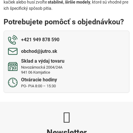
kačiek alebo husí zvoľte
stabilné, širšie modely
, ktoré sú vhodné pre
ich špecifický spôsob pitia.
Potrebujete pomôcť s objednávkou?
+421 949 878 590
obchod​@jutro​.sk
Sklad a výdaj tovaru
Novozámocká 2004/24A
941 06 Komjatice
Otváracie hodiny
PO- PIA 8:00 – 15:30
Newsletter