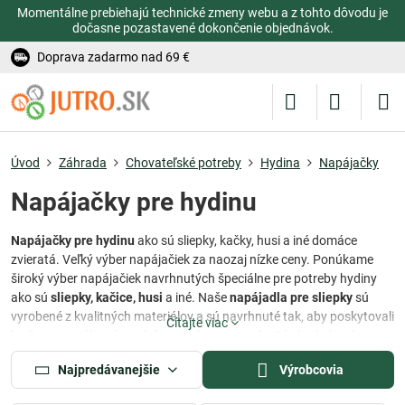
Momentálne prebiehajú technické zmeny webu a z tohto dôvodu je
dočasne pozastavené dokončenie objednávok.
Doprava zadarmo nad 69 €
Úvod
Záhrada
Chovateľské potreby
Hydina
Napájačky
Napájačky pre hydinu
Napájačky pre hydinu
ako sú sliepky, kačky, husi a iné domáce
zvieratá. Veľký výber napájačiek za naozaj nízke ceny. Ponúkame
široký výber napájačiek navrhnutých špeciálne pre potreby hydiny
ako sú
sliepky, kačice, husi
a iné. Naše
napájadla pre sliepky
sú
vyrobené z kvalitných materiálov a sú navrhnuté tak, aby poskytovali
Čítajte viac
hydine neustály prístup k čistej a čerstvej vode. Sú vhodné nielen pre
domáce chovateľstvo, ale aj pre profesionálnych chovateľov.
Najpredávanejšie
Výrobcovia
Nechajte sa inšpirovať našou ponukou a postarajte sa o zdravie a
pohodu vašej hydiny s našimi spoľahlivými napájačkami.