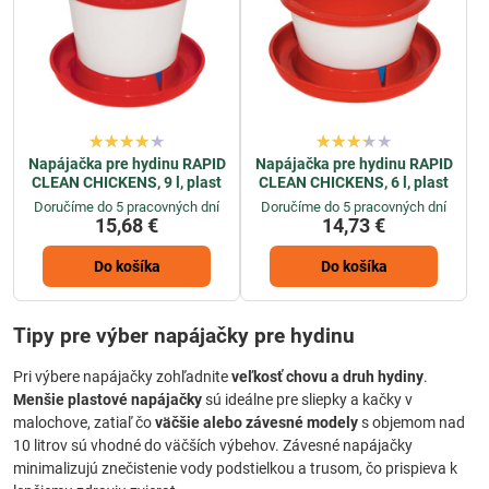
Napájačka pre hydinu RAPID
Napájačka pre hydinu RAPID
CLEAN CHICKENS, 9 l, plast
CLEAN CHICKENS, 6 l, plast
Doručíme do 5 pracovných dní
Doručíme do 5 pracovných dní
15,68 €
14,73 €
Do košíka
Do košíka
Tipy pre výber napájačky pre hydinu
Pri výbere napájačky zohľadnite
veľkosť chovu a druh hydiny
.
Menšie plastové napájačky
sú ideálne pre sliepky a kačky v
malochove, zatiaľ čo
väčšie alebo závesné modely
s objemom nad
10 litrov sú vhodné do väčších výbehov. Závesné napájačky
minimalizujú znečistenie vody podstielkou a trusom, čo prispieva k