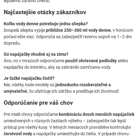
lepšiemu zdraviu zvierat.
Najčastejšie otázky zákazníkov
Koľko vody denne potrebuje jedna sliepka?
Dospelá sliepka vypije
približne 250–300 ml vody denne
, v horúcom
počasí ešte viac. Odporúča sa zabezpečiť rezervu aspoň na 1–2 dni
dopredu.
Sú napájačky vhodné aj na zimu?
Áno, no v mrazoch odporúčame
použiť ohrievané podložky
alebo
napájačky do interiéru, aby sa zabránilo zamŕzaniu vody.
Je ťažké napájačku čistiť?
Nie, všetky naše modely sú
jednoducho rozoberateľné a
umývateľné
, čo uľahčuje ich údržbu a predlžuje ich životnosť.
Odporúčanie pre váš chov
Pre malé chovy odporúčame
kombináciu dvoch menších napájačiek
umiestnených v rôznych častiach výbehu – zabezpečíte tak lepší
prístup pre všetky kusy. V letných mesiacoch pravidelne kontrolujte
čerstvosť vody
a napájačky umiestňujte do tieňa. V prípade chovu