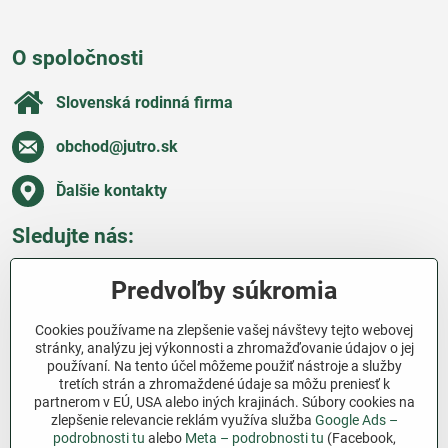
O spoločnosti
Slovenská rodinná firma
obchod​@jutro​.sk
Ďalšie kontakty
Sledujte nás:
Facebook
Pinterest
Instagram
Blog
Predvoľby súkromia
Všetko o nákupe
Cookies používame na zlepšenie vašej návštevy tejto webovej
stránky, analýzu jej výkonnosti a zhromažďovanie údajov o jej
používaní. Na tento účel môžeme použiť nástroje a služby
Ďakujeme za podporu
tretích strán a zhromaždené údaje sa môžu preniesť k
partnerom v EÚ, USA alebo iných krajinách. Súbory cookies na
Sme slovenský e-shop bez dotácií​. Fungujeme len
zlepšenie relevancie reklám využíva služba
Google Ads –
vďaka vám – ľuďom, ktorí veria v poctivú prácu a
podrobnosti tu
alebo
Meta – podrobnosti tu
(Facebook,