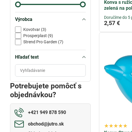
Konva s ružic
zelená na po
Doručíme do 5 
Výrobca
2,57 €
Kovotvar (3)
Prosperplast (9)
Strend Pro Garden (7)
Hľadať text
Prehľadať
výsledky
filtra
Potrebujete pomôcť s
fulltextom
objednávkou?
+421 949 878 590
obchod​@jutro​.sk