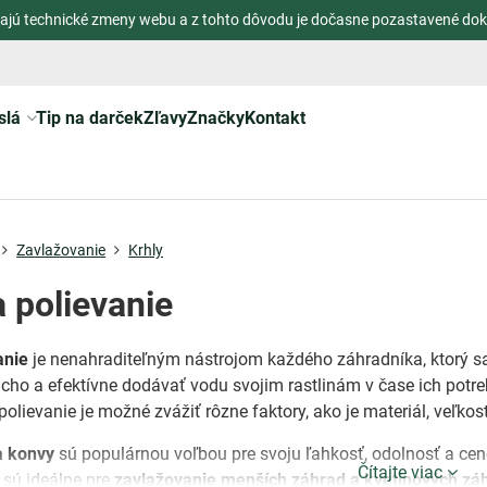
ajú technické zmeny webu a z tohto dôvodu je dočasne pozastavené dok
slá
Tip na darček
Zľavy
Značky
Kontakt
Zavlažovanie
Krhly
a polievanie
anie
je nenahraditeľným nástrojom každého záhradníka, ktorý sa
ho a efektívne dodávať vodu svojim rastlinám v čase ich potreby,
polievanie je možné zvážiť rôzne faktory, ako je materiál, veľkosť
a konvy
sú populárnou voľbou pre svoju ľahkosť, odolnosť a ce
Čítajte viac
 sú ideálne pre
zavlažovanie menších záhrad a kvetinových zá