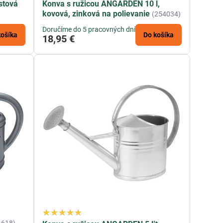
stová
Konva s ružicou ANGARDEN 10 l,
kovová, zinková na polievanie
(254034)
Doručíme do 5 pracovných dní
košíka
Do košíka
18,95 €