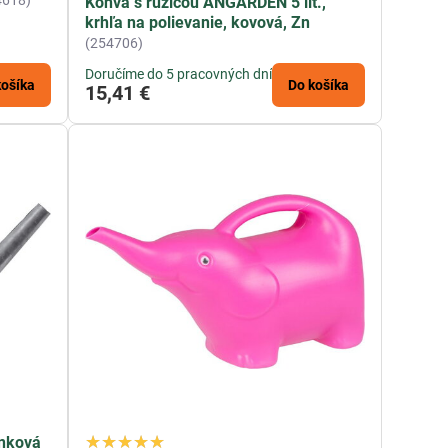
4618)
Konva s ružicou ANGARDEN 5 lit.,
krhľa na polievanie, kovová, Zn
(254706)
Doručíme do 5 pracovných dní
košíka
Do košíka
15,41 €
inková