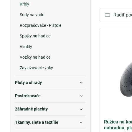
Krhly
obľúbenými voľb
Radiť po
Sudy na vodu
Kovové - plech
robia ideálnymi
Rozprašovače - Pištole
teplotám, čo za
Spojky na hadice
Krhla, konva a
Ventily
označenie nádob
robí neoddelite
Vozíky na hadice
Nech už sa rozh
Zavlažovacie vaky
vašich rastlín.
Ploty a ohrady
Postrekovače
Záhradné plachty
Ružica na ko
Tkaniny, siete a textílie
náhradná, pl