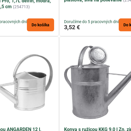
(25
Pro, 1,7L delfín, modrá,
5,5 cm
(254713)
pracovných dní
Doručíme do 5 pracovných dní
Do košíka
Do 
3,52 €
cou ANGARDEN 12 l,
Konva s ružicou KKG 9,0 l Zn, z