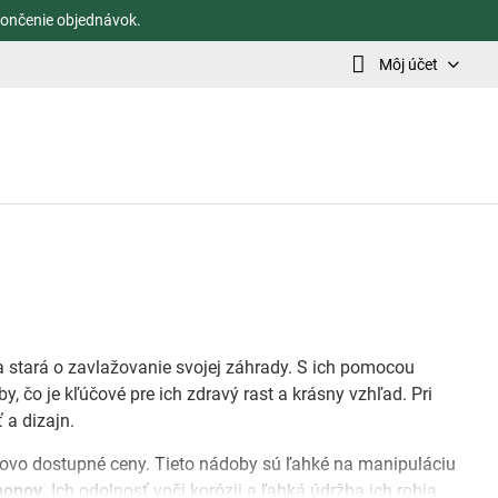
ončenie objednávok.
Môj účet
 stará o zavlažovanie svojej záhrady. S ich pomocou
 čo je kľúčové pre ich zdravý rast a krásny vzhľad. Pri
 a dizajn.
novo dostupné ceny. Tieto nádoby sú ľahké na manipuláciu
honov
. Ich odolnosť voči korózii a ľahká údržba ich robia