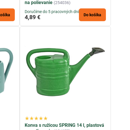
na polievanie
(254036)
Doručíme do 5 pracovných dní
košíka
Do košíka
4,89 €
Konva s ružicou SPRING 14 l, plastová