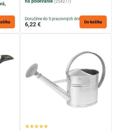
na polievanie
(254277)
vá,
Doručíme do 5 pracovných dní
košíka
Do košíka
6,22 €