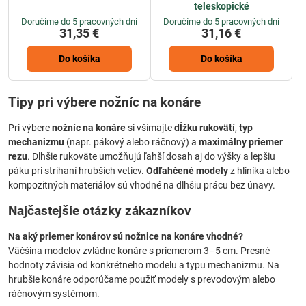
teleskopické
Doručíme do 5 pracovných dní
Doručíme do 5 pracovných dní
31,35 €
31,16 €
Do košíka
Do košíka
Tipy pri výbere nožníc na konáre
Pri výbere
nožníc na konáre
si všímajte
dĺžku rukovätí
,
typ
mechanizmu
(napr. pákový alebo ráčnový) a
maximálny priemer
rezu
. Dlhšie rukoväte umožňujú ľahší dosah aj do výšky a lepšiu
páku pri strihaní hrubších vetiev.
Odľahčené modely
z hliníka alebo
kompozitných materiálov sú vhodné na dlhšiu prácu bez únavy.
Najčastejšie otázky zákazníkov
Na aký priemer konárov sú nožnice na konáre vhodné?
Väčšina modelov zvládne konáre s priemerom 3–5 cm. Presné
hodnoty závisia od konkrétneho modelu a typu mechanizmu. Na
hrubšie konáre odporúčame použiť modely s prevodovým alebo
ráčnovým systémom.