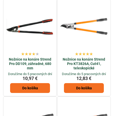
nožnice skvelým riešením. V našej obsiahlej ponuke nájdete
množstvo modelov nožníc, ktoré sa líšia veľkosťou, dizajnom aj
prevedením rukovätí – vybrať si tak môže naozaj každý. Výhodou je
aj jednoduchá údržba a dlhá životnosť, vďaka čomu ide o výhodnú
investíciu do vašej záhrady.
Nožnice na konáre Strend
Nožnice na konáre Strend
Pro DD109, záhradné, 680
Pro KT3826A, Cut41,
mm
teleskopické
Doručíme do 5 pracovných dní
Doručíme do 5 pracovných dní
10,97 €
12,83 €
Do košíka
Do košíka