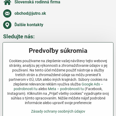
Slovenská rodinná firma
obchod​@jutro​.sk
Ďalšie kontakty
Sledujte nás:
Facebook
Pinterest
Instagram
Blog
Predvoľby súkromia
Všetko o nákupe
Cookies používame na zlepšenie vašej návštevy tejto webovej
stránky, analýzu jej výkonnosti a zhromažďovanie údajov o jej
používaní. Na tento účel môžeme použiť nástroje a služby
Ďakujeme za podporu
tretích strán a zhromaždené údaje sa môžu preniesť k
partnerom v EÚ, USA alebo iných krajinách. Súbory cookies na
Sme slovenský e-shop bez dotácií​. Fungujeme len
zlepšenie relevancie reklám využíva služba
Google Ads –
vďaka vám – ľuďom, ktorí veria v poctivú prácu a
podrobnosti tu
alebo
Meta – podrobnosti tu
(Facebook,
Instagram). Kliknutím na „Prijať všetky cookies“ vyjadrujete svoj
lásku k pôde​. Každý nákup na Jutro​.sk nám pomáha
súhlas s týmto spracovaním. Nižšie môžete nájsť podrobné
pokračovať v tom, čo má zmysel – pomáhať
informácie alebo upraviť svoje preferencie
záhradkárom zadarmo a srdcom​.
Zásady ochrany osobných údajov