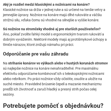
Aký je rozdiel medzi klasickými a nožnicami na konáre?
Klasické nožnice sa držia v jednej ruke a sú určené na tenšie vetvy a
jemnejšie úpravy. Nožnice na konáre majú dlhé rukoväte a väčšiu
strižnú silu, vďaka čomu sú vhodné na silnejšie a vyššie konáre.
Sú nožnice na stromčeky vhodné aj pre starších používateľov?
Áno, pokiaľ zvolíte ľahký model s ergonomickým tvarom rukovätí a
dobrým vyvážením. Niektoré modely majú aj protišmykové úchopy a
tlmiče nárazov, ktoré znižujú námahu pri práci.
Odporúčanie pre vašu záhradu
Na
strihanie konárov vo výškach alebo v hustých korunách stromov
sú najlepšie nožnice na konáre nenahraditeľné. Pre maximálnu
efektivitu odporúčame kombinovať ich s teleskopickými nožnicami
alebo rebríkom. Po práci nožnice vždy očistite, osušte a uložte na
suché miesto. Pravidelné brúsenie čepelí a mazanie mechanizmu
predĺži ich životnosť a zaručí hladký a presný strih počas celej
sezóny.
Potrebujete pomôcť s objednávkou?