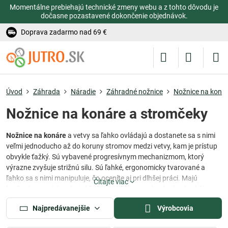
Momentálne prebiehajú technické zmeny webu a z tohto dôvodu je
dočasne pozastavené dokončenie objednávok.
Doprava zadarmo nad 69 €
Úvod
Záhrada
Náradie
Záhradné nožnice
Nožnice na koná
Nožnice na konáre a stromčeky
Nožnice na konáre
a vetvy sa ľahko ovládajú a dostanete sa s nimi
veľmi jednoducho až do koruny stromov medzi vetvy, kam je prístup
obvykle ťažký. Sú vybavené progresívnym mechanizmom, ktorý
výrazne zvyšuje strižnú silu. Sú ľahké, ergonomicky tvarované a
ľahko sa s nimi manipuluje, čo oceníte aj pri dlhšej práci. Majú
Čítajte viac
kvalitné a ostré čepele, takže bez problémov odstrihnú aj hrubšie
vetvy bez zbytočnej námahy.
Najpredávanejšie
Výrobcovia
Pokiaľ teda potrebujete prestrihať strom alebo ostrihať ker, sú tieto