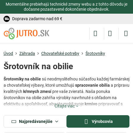
Momentálne prebiehajú technické zmeny webu a z tohto dôvodu je
dočasne pozastavené dokončenie objednávok.
Doprava zadarmo nad 69 €
Úvod
Záhrada
Chovateľské potreby
Šrotovníky
Šrotovník na obilie
Šrotovníky na obilie
sú neodmysliteľnou súčasťou každej farmárskej
a chovateľskej výbavy, ktoré umožňujú
spracovanie obilia
a prípravu
kvalitných
kŕmnych zmesí
pre vaše zvieratá. Naša ponuka
šrotovníkov na obilie zahŕňa výrobky navrhnuté s ohľadom na
efektivitu a spoľahlivosť, aby ste mohli svoje
krmivo
pripravovať s
Čítajte viac
minimálnym úsilím a maximálnym výsledkom.
Šrotovník
na kvalitné
šrotovanie obilia
zabezpečuje jemné
Najpredávanejšie
Výrobcovia
spracovanie zrnových plodín, čím zaručujú, že krmivo bude ľahko