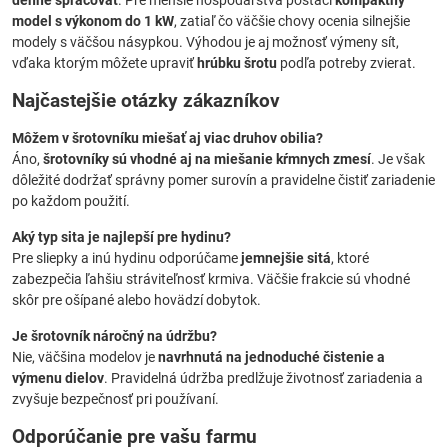
denne spracovať
. Pre menšie hospodárstva postačí
kompaktný
model s výkonom do 1 kW
, zatiaľ čo väčšie chovy ocenia silnejšie
modely s väčšou násypkou. Výhodou je aj možnosť výmeny sít,
vďaka ktorým môžete upraviť
hrúbku šrotu
podľa potreby zvierat.
Najčastejšie otázky zákazníkov
Môžem v šrotovníku miešať aj viac druhov obilia?
Áno,
šrotovníky sú vhodné aj na miešanie kŕmnych zmesí
. Je však
dôležité dodržať správny pomer surovín a pravidelne čistiť zariadenie
po každom použití.
Aký typ sita je najlepší pre hydinu?
Pre sliepky a inú hydinu odporúčame
jemnejšie sitá
, ktoré
zabezpečia ľahšiu stráviteľnosť krmiva. Väčšie frakcie sú vhodné
skôr pre ošípané alebo hovädzí dobytok.
Je šrotovník náročný na údržbu?
Nie, väčšina modelov je
navrhnutá na jednoduché čistenie a
výmenu dielov
. Pravidelná údržba predlžuje životnosť zariadenia a
zvyšuje bezpečnosť pri používaní.
Odporúčanie pre vašu farmu