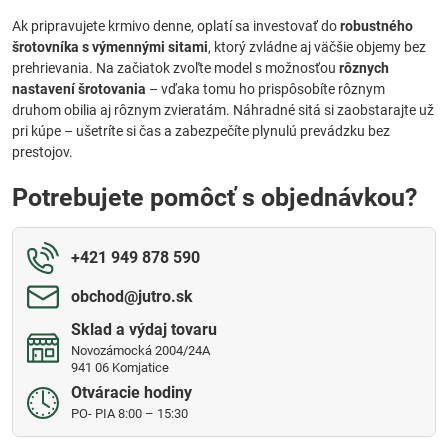
Ak pripravujete krmivo denne, oplatí sa investovať do
robustného
šrotovníka s výmennými sitami
, ktorý zvládne aj väčšie objemy bez
prehrievania. Na začiatok zvoľte model s možnosťou
rôznych
nastavení šrotovania
– vďaka tomu ho prispôsobíte rôznym
druhom obilia aj rôznym zvieratám. Náhradné sitá si zaobstarajte už
pri kúpe – ušetríte si čas a zabezpečíte plynulú prevádzku bez
prestojov.
Potrebujete pomôcť s objednávkou?
+421 949 878 590
obchod​@jutro​.sk
Sklad a výdaj tovaru
Novozámocká 2004/24A
941 06 Komjatice
Otváracie hodiny
PO- PIA 8:00 – 15:30