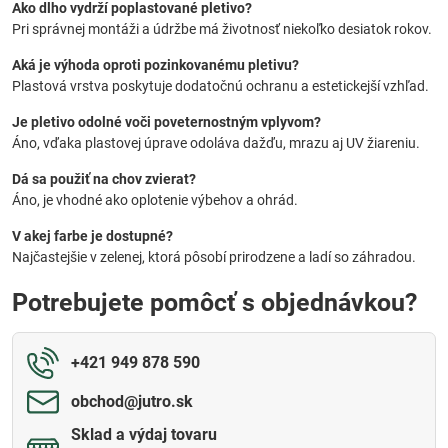
Ako dlho vydrží poplastované pletivo?
Pri správnej montáži a údržbe má životnosť niekoľko desiatok rokov.
Aká je výhoda oproti pozinkovanému pletivu?
Plastová vrstva poskytuje dodatočnú ochranu a estetickejší vzhľad.
Je pletivo odolné voči poveternostným vplyvom?
Áno, vďaka plastovej úprave odoláva dažďu, mrazu aj UV žiareniu.
Dá sa použiť na chov zvierat?
Áno, je vhodné ako oplotenie výbehov a ohrád.
V akej farbe je dostupné?
Najčastejšie v zelenej, ktorá pôsobí prirodzene a ladí so záhradou.
Potrebujete pomôcť s objednávkou?
+421 949 878 590
obchod​@jutro​.sk
Sklad a výdaj tovaru