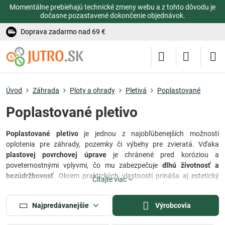
Momentálne prebiehajú technické zmeny webu a z tohto dôvodu je
dočasne pozastavené dokončenie objednávok.
Doprava zadarmo nad 69 €
Úvod
Záhrada
Ploty a ohrady
Pletivá
Poplastované
Poplastované pletivo
Poplastované pletivo
je jednou z najobľúbenejších možností
oplotenia pre záhrady, pozemky či výbehy pre zvieratá. Vďaka
plastovej povrchovej úprave
je chránené pred koróziou a
poveternostnými vplyvmi, čo mu zabezpečuje
dlhú životnosť a
bezúdržbovosť
. Okrem praktických vlastností prináša aj estetický
Čítajte viac
vzhľad – zelená farba prirodzene splýva s okolitou zeleňou.
Poplastované pletivo je dostupné v rôznych výškach a priemeroch
Najpredávanejšie
Výrobcovia
drôtu, takže si ľahko vyberiete presne taký variant, aký potrebujete.