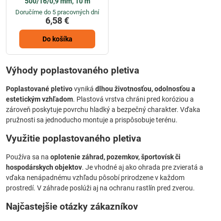
500/16/0,9 mm, 10 m
Doručíme do 5 pracovných dní
6,58 €
Do košíka
Výhody poplastovaného pletiva
Poplastované pletivo
vyniká
dlhou životnosťou, odolnosťou a
estetickým vzhľadom
. Plastová vrstva chráni pred koróziou a
zároveň poskytuje povrchu hladký a bezpečný charakter. Vďaka
pružnosti sa jednoducho montuje a prispôsobuje terénu.
Využitie poplastovaného pletiva
Používa sa na
oplotenie záhrad, pozemkov, športovísk či
hospodárskych objektov
. Je vhodné aj ako ohrada pre zvieratá a
vďaka nenápadnému vzhľadu pôsobí prirodzene v každom
prostredí. V záhrade poslúži aj na ochranu rastlín pred zverou.
Najčastejšie otázky zákazníkov