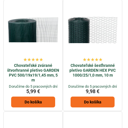
Využíva sa nielen na
oplotenie záhrad a rodinných domov
, ale aj pri
chove zvierat či ochrane rastlín.
Chovateľské zvárané
Chovateľské šesťhranné
štvorhranné pletivo GARDEN
pletivo GARDEN HEX PVC
PVC 500/19x19/1,45 mm, 5
1000/25/1,0 mm, 10 m
m
Doručíme do 5 pracovných dní
Doručíme do 5 pracovných dní
5,99 €
9,98 €
Do košíka
Do košíka