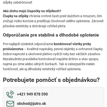
stĺpiky zabetónovať.
Akú úlohu majú čiapočky na stĺpikoch?
Čiapky na stĺpiky
chránia vrchné časti pred dažďom a mrazom, čím
znižujú riziko korózie a predlžujú životnosť celého oplotenia. Zároveň
pôsobia esteticky a dotvárajú vzhľad plota.
Odporúčanie pre stabilné a dlhodobé oplotenie
Pre najlepší výsledok odporúčame
kombinovať všetky prvky
príslušenstva
– kvalitné napináky, pevné objímky a ochranné čiapky.
Dobre napnuté a ukotvené pletivo vydrží roky bez väčších zásahov.
Nezabudnite pravidelne kontrolovať napätie drôtov a stav spojov,
najmä po zime alebo silných búrkach. Tak si zabezpečíte nielen
funkčnosť, ale aj dlhodobý estetický vzhľad oplotenia.
Potrebujete pomôcť s objednávkou?
+421 949 878 590
obchod​@jutro​.sk