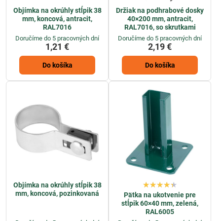
Objímka na okrúhly stĺpik 38
Držiak na podhrabové dosky
mm, koncová, antracit,
40×200 mm, antracit,
RAL7016
RAL7016, so skrutkami
Doručíme do 5 pracovných dní
Doručíme do 5 pracovných dní
1,21 €
2,19 €
Do košíka
Do košíka
Objímka na okrúhly stĺpik 38
mm, koncová, pozinkovaná
Pätka na ukotvenie pre
stĺpik 60×40 mm, zelená,
RAL6005