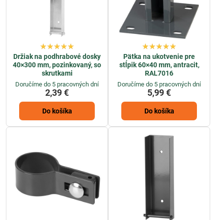
Držiak na podhrabové dosky
Pätka na ukotvenie pre
40×300 mm, pozinkovaný, so
stĺpik 60×40 mm, antracit,
skrutkami
RAL7016
Doručíme do 5 pracovných dní
Doručíme do 5 pracovných dní
2,39 €
5,99 €
Do košíka
Do košíka