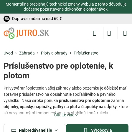
Momentálne prebiehajú technické zmeny webu a z tohto dôvodu je
dočasne pozastavené dokončenie objednávok.
Doprava zadarmo nad 69 €
Úvod
Záhrada
Ploty a ohrady
Príslušenstvo
Príslušenstvo pre oplotenie, k
plotom
Pri vytváraní oplotenia vašej záhrady alebo pozemku je dôležité mať
správne príslušenstvo na dosiahnutie spoľahlivého a pevného
výsledku. Naša široká ponuka
príslušenstva pre oplotenie
zahŕňa
objímky, opasky, napináky, pätky na plot a čiapočky na stĺpiky
, ktoré
sú nevyhnutnými komponentami pre stabilnú konštrukciu.
Čítajte viac
Objímky
sú určené
na spojenie drôtov alebo pletív
a zabezpečujú
pevné spojenie medzi jednotlivými časťami oplotenia.
Opasky
sa
Najpredávanejšie
Výrobcovia