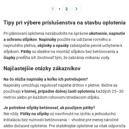
1
2
Tipy pri výbere príslušenstva na stavbu oplotenia
Pri plánovaní oplotenia nezabudnite na správne
ukotvenie, napnutie
a ochranu stĺpikov
.
Napináky
použite na udržanie rovného a
napnutého pletiva,
objímky a opasky
zabezpečia pevné uchytenie k
stĺpikom.
Pätky
sú ideálne na montáž stĺpikov bez betónovania a
čiapky
predĺžia ich životnosť tým, že zabránia vnikaniu vody.
Najčastejšie otázky zákazníkov
Na čo slúžia napináky a koľko ich potrebujem?
Napináky umožňujú regulovať napätie drôtov v pletive. Bežne sa
používajú
v hornej, prípadne dolnej časti oplotenia
každých 25–30
metrov alebo pri každom rohovom/strediacom stĺpiku.
Je potrebné stĺpiky betónovať, ak použijem pätky?
Nie vždy.
Pätky na stĺpiky
sú navrhnuté na rýchlu a jednoduchú
inštaláciu bez nutnosti betónovania – vhodné pre menej náročné
alebo dočasné oplotenia. Pre stabilnejšie oplotenie sa však odporúča