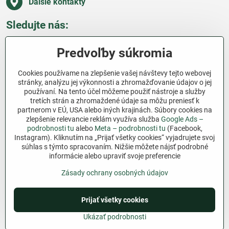
Ďalšie kontakty
Sledujte nás:
Facebook
Pinterest
Instagram
Blog
Predvoľby súkromia
Všetko o nákupe
Cookies používame na zlepšenie vašej návštevy tejto webovej
stránky, analýzu jej výkonnosti a zhromažďovanie údajov o jej
používaní. Na tento účel môžeme použiť nástroje a služby
Ďakujeme za podporu
tretích strán a zhromaždené údaje sa môžu preniesť k
partnerom v EÚ, USA alebo iných krajinách. Súbory cookies na
Sme slovenský e-shop bez dotácií​. Fungujeme len
zlepšenie relevancie reklám využíva služba
Google Ads –
vďaka vám – ľuďom, ktorí veria v poctivú prácu a
podrobnosti tu
alebo
Meta – podrobnosti tu
(Facebook,
lásku k pôde​. Každý nákup na Jutro​.sk nám pomáha
Instagram). Kliknutím na „Prijať všetky cookies“ vyjadrujete svoj
súhlas s týmto spracovaním. Nižšie môžete nájsť podrobné
pokračovať v tom, čo má zmysel – pomáhať
informácie alebo upraviť svoje preferencie
záhradkárom zadarmo a srdcom​.
Zásady ochrany osobných údajov
©
2026
Copyright
Predvoľby súkromia
Zásady ochrany osobných údajov
Prijať všetky cookies
Podmienky používania
Ukázať podrobnosti
Vytvorené pomocou:
BiznisWeb.sk