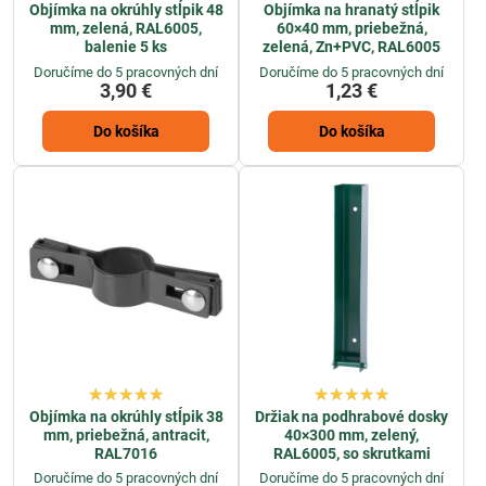
Objímka na okrúhly stĺpik 48
Objímka na hranatý stĺpik
mm, zelená, RAL6005,
60×40 mm, priebežná,
balenie 5 ks
zelená, Zn+PVC, RAL6005
Doručíme do 5 pracovných dní
Doručíme do 5 pracovných dní
3,90 €
1,23 €
Do košíka
Do košíka
Objímka na okrúhly stĺpik 38
Držiak na podhrabové dosky
mm, priebežná, antracit,
40×300 mm, zelený,
RAL7016
RAL6005, so skrutkami
Doručíme do 5 pracovných dní
Doručíme do 5 pracovných dní