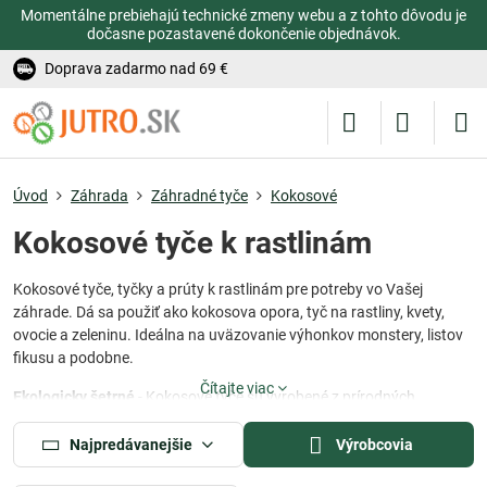
Momentálne prebiehajú technické zmeny webu a z tohto dôvodu je
dočasne pozastavené dokončenie objednávok.
Doprava zadarmo nad 69 €
Úvod
Záhrada
Záhradné tyče
Kokosové
Kokosové tyče k rastlinám
Kokosové tyče, tyčky a prúty k rastlinám pre potreby vo Vašej
záhrade. Dá sa použiť ako kokosova opora, tyč na rastliny, kvety,
ovocie a zeleninu. Ideálna na uväzovanie výhonkov monstery, listov
fikusu a podobne.
Čítajte viac
Ekologicky šetrné
- Kokosové tyče sú vyrobené z prírodných
materiálov a sú šetrné k životnému prostrediu. Ich použitie prispieva
k udržateľnejšej záhrade a ochrane prírody.
Najpredávanejšie
Výrobcovia
Dlhodobá podpora rastlín
- Kokosové tyče poskytujú stabilnú