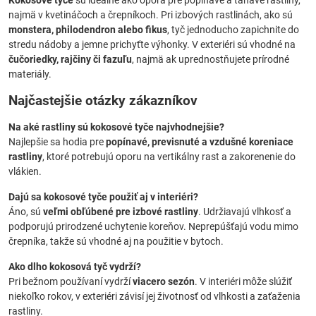
Kokosové tyče
sú ideálne ako opora pre popínavé a ťahavé rastliny,
najmä v kvetináčoch a črepníkoch. Pri izbových rastlinách, ako sú
monstera, philodendron alebo fikus
, tyč jednoducho zapichnite do
stredu nádoby a jemne prichyťte výhonky. V exteriéri sú vhodné na
čučoriedky, rajčiny či fazuľu
, najmä ak uprednostňujete prírodné
materiály.
Najčastejšie otázky zákazníkov
Na aké rastliny sú kokosové tyče najvhodnejšie?
Najlepšie sa hodia pre
popínavé, previsnuté a vzdušné koreniace
rastliny
, ktoré potrebujú oporu na vertikálny rast a zakorenenie do
vlákien.
Dajú sa kokosové tyče použiť aj v interiéri?
Áno, sú
veľmi obľúbené pre izbové rastliny
. Udržiavajú vlhkosť a
podporujú prirodzené uchytenie koreňov. Neprepúšťajú vodu mimo
črepníka, takže sú vhodné aj na použitie v bytoch.
Ako dlho kokosová tyč vydrží?
Pri bežnom používaní vydrží
viacero sezón
. V interiéri môže slúžiť
niekoľko rokov, v exteriéri závisí jej životnosť od vlhkosti a zaťaženia
rastliny.