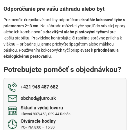
Odporúčanie pre vašu záhradu alebo byt
Pre menšie črepníkové rastliny odporúčame
kratšie kokosové tyče s
priemerom 2–3 cm
. Na záhrade môžete tyče spojiť do súvislej opory
alebo ich kombinovať s
drevitými alebo plastovými tyčami
pre
lepšiu stabilitu. Pravidelne kontrolujte, či rastlina správne prilieha k
vláknu – prípadne ju jemne prichyťte špagátom alebo mäkkou
páskou. Používaním kokosových tyčí prispievate k
prírodnému a
ekologickému pestovaniu
.
Potrebujete pomôcť s objednávkou?
+421 948 487 682
obchod​@jutro​.sk
Sklad a výdaj tovaru
Hlavná 807/458, 029 44 Rabča
Otváracie hodiny
PO- PIA 8:00 – 15:30