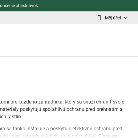
ončenie objednávok.
Môj účet
ami pre každého záhradníka, ktorý sa snaží chrániť svoje
 materiály poskytujú spoľahlivú ochranu pred prehriatím a
ch rastlín.
torá sa ľahko inštaluje a poskytuje efektívnu ochranu pred
va do vašej záhrady esteticky príjemný vzhľad.
Clona na