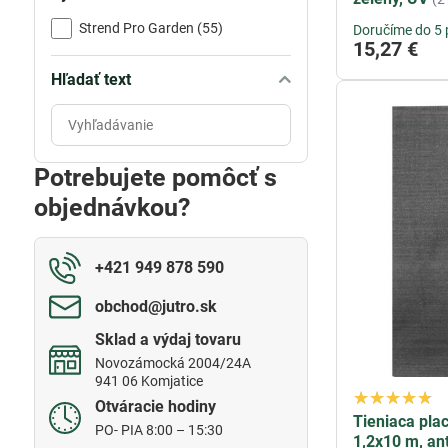
Strend Pro Garden (55)
Doručíme do 5 
15,27 €
Hľadať text
Prehľadať
výsledky
filtra
Potrebujete pomôcť s
fulltextom
objednávkou?
+421 949 878 590
obchod​@jutro​.sk
Sklad a výdaj tovaru
Novozámocká 2004/24A
941 06 Komjatice
Otváracie hodiny
Tieniaca pla
PO- PIA 8:00 – 15:30
1,2x10 m, ant