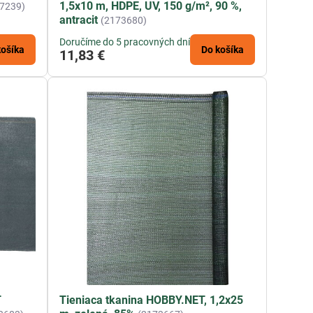
1,5x10 m, HDPE, UV, 150 g/m², 90 %,
7239)
antracit
(2173680)
Doručíme do 5 pracovných dní
košíka
Do košíka
11,83 €
T
Tieniaca tkanina HOBBY.NET, 1,2x25