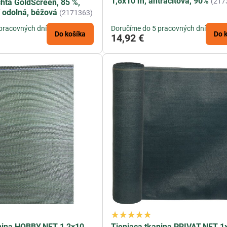
1,8x10 m, antracitová, 90%
(217
chta GoldScreen, 85 %,
 odolná, béžová
(2171363)
pracovných dní
Doručíme do 5 pracovných dní
Do košíka
Do 
14,92 €
anina HOBBY.NET 1,2x10
Tieniaca tkanina PRIVAT.NET 1