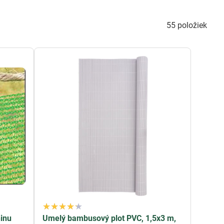
 záhrade. Tieto
tieniace clony
a plachty sú vyrobené z
odobo udržiavajú svoju účinnosť.
Plachta na ploty
55
položiek
lá na terasu
poskytujú príjemný tieň a ochranu pred
 zabezpečuje súkromie a ochranu pred slnečnými lúčmi, čím
lšie výhody. Ich špeciálny dizajn umožňuje prienik
tú mieru ochrany pred vetrom a inými nepriaznivými
j záhrady.
enisté a príjemné prostredie vo vašej záhrade. Ich
ý prírastok pre každého záhradníka, ktorý dbá o zdravý a
o textília na ploty resp. pletiva Vám dodá jedinečný pocit
ninu
Umelý bambusový plot PVC, 1,5x3 m,