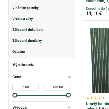
zatienenie, 
Vinárske potreby
Doručíme do 5 
14,11 €
Vrecia a vaky
Záhradné dekorácie
Záhradné domčeky
Ostatné
Výrobcovia
Cena
Od:
Do:
Umelý bambu
Výrobca
zelený, UV
(2