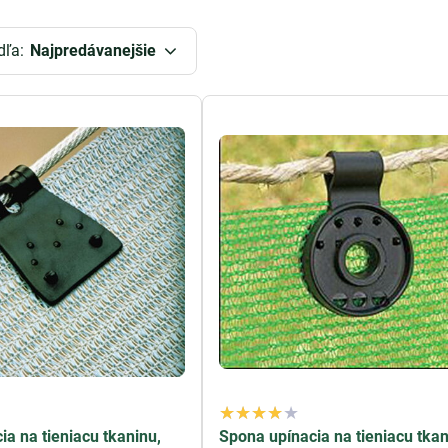
súkromie a ochranu pred vetrom, čím zlepšuje komfort vo vašej
riálov, ktoré sú odolné voči poveternostným podmienkam a dlh
dľa:
Najpredávanejšie
mie a ochranu pred vetrom či prachom vo vašej záhrade.
Tienid
šujú pohodlie počas pobytu vonku. Tienenie a tienidlo na plot
 vo vašej záhrade.
pred slnkom poskytujú tieto
tieniace siete, clony a plachty
aj ďa
, čo je dôležité pre zdravý rast rastlín. Taktiež poskytujú urči
 podmienkami, čo prispieva k celkovému zdraviu a vitality vaše
 clony a plachty na plot sú ideálnym spôsobom, ako zabezpečiť ti
duchá inštalácia a atraktívny vzhľad robia z nich neodmysliteľn
vojej záhrady.
rôzny šírky: tieniaca
sieťka na plot
100, 120, 150, 160 cm. Takát
ho iných benefitov spomenutých nižšie.
 využitia:
úkromie Vašej záhrady pri hraní s deťmi alebo pri bazéne.
ia na tieniacu tkaninu,
Spona upínacia na tieniacu tka