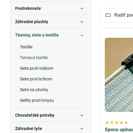
ploty
poskytuje 
Postrekovače
kvalitných mate
Radiť po
poskytuje súkro
Záhradné plachty
slnkom, čím zvy
zvyšuje komfort
Tkaniny, siete a textílie
Okrem ochrany 
Textílie
vzduchu a svetla
Tieniace textílie
poveternostnými
Siete proti vtákom
Tieniace siete,
účinnosť, jedno
Siete proti krtkom
krásny vzhľad s
Siete na uhorky
V ponuke máme 
Sieťky proti hmyzu
súkromia a mno
Chovateľské potreby
Široké možnosti
Užívajte si s
Záhradné tyče
Spona upínac