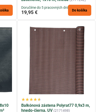
Doručíme do 5 pracovných dní
košíka
Do košíka
19,95 €
,8x10
Balkónová zástena Polyrat77 0,9x3 m,
/m²
hnedo-čierna, UV
(2171498)