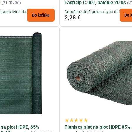
dov neporiadok na ktorý sa musíte každý deň cez váš plot pozer
s
FastClip C.001, balenie 20 ks
(2170706)
(2
o podklad pod reklamné plochy - výrazne lepšia viditeľnosť.
pracovných dní
Doručíme do 5 pracovných dní
ám ešte dostatočne živý plot a je k vám na pozemok z ulice vidi
Do košíka
Do 
2,28 €
atieniť vašu pergolu, skleník, balkón alebo terasu?
 tiež zachytiť väčšinu vetrom prenášaných semien buriny z okoli
j ako protiveterná zábrana.
ť na plot HDPE, 85%
Tieniaca sieť na plot HDPE 85%,