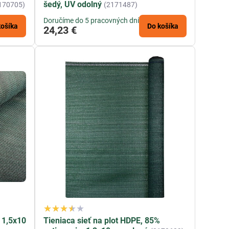
ať.
šedý, UV odolný
170705)
(2171487)
Doručíme do 5 pracovných dní
eť?
košíka
Do košíka
24,23 €
a.
 1,5x10
Tieniaca sieť na plot HDPE, 85%