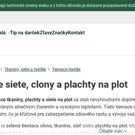
ajú technické zmeny webu a z tohto dôvodu je dočasne pozastavené dok
slá
Tip na darček
Zľavy
Značky
Kontakt
Tkaniny, siete a textílie
Tieniace textílie
 siete, clony a plachty na plot
ce tkaniny, plachty a siete na plot
sa stali nevyhnutnými doplnk
rílišným slnečným žiarením a vysokými teplotami. Tieto tieniace
ím, čo je kľúčové pre zabezpečenie zdravého rastu a vývoja vaši
 je
zelená tieniaca clona, tkanina, sieť
alebo
plachta na plot
, k
Čítajte viac
 zelená farba prirodzene zapadá do okolitého prostredia a pridá