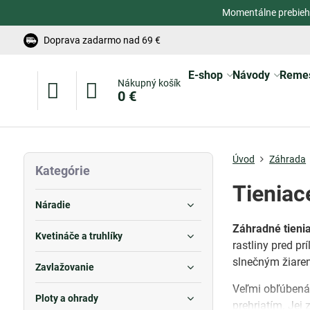
Momentálne prebieh
Doprava zadarmo nad 69 €
E-shop
Návody
Reme
Nákupný košík
0 €
Úvod
Záhrada
Kategórie
Tieniace
Náradie
Záhradné tienia
Kvetináče a truhlíky
rastliny pred p
slnečným žiaren
Zavlažovanie
Veľmi obľúbená
Ploty a ohrady
prehriatím. Jej