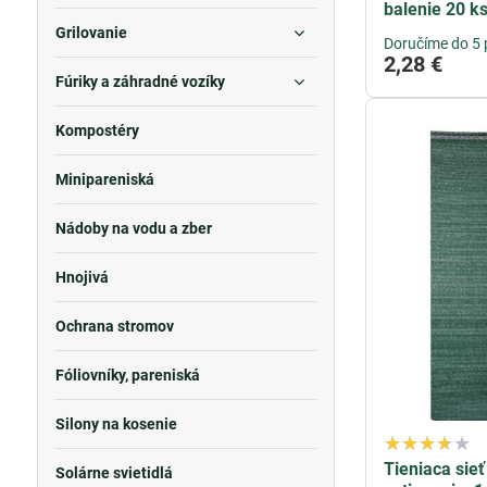
Zakryte suse
balenie 20 k
Vhodné aj ak
Grilovanie
Doručíme do 5 
Nedorástol V
2,28 €
Fúriky a záhradné vozíky
Potrebujete z
Úplet dokáže
Kompostéry
Vynikajúce a
Minipareniská
Nádoby na vodu a zber
Hnojivá
Ochrana stromov
Fóliovníky, pareniská
Silony na kosenie
Tieniaca sie
Solárne svietidlá