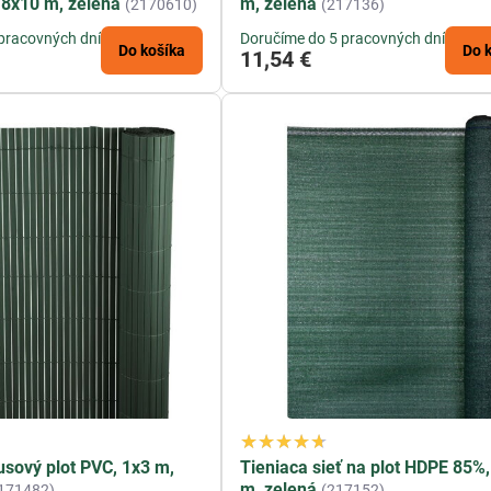
1,8x10 m, zelená
m, zelená
(2170610)
(217136)
pracovných dní
Doručíme do 5 pracovných dní
Do košíka
Do 
11,54 €
sový plot PVC, 1x3 m,
Tieniaca sieť na plot HDPE 85%
m, zelená
171482)
(217152)