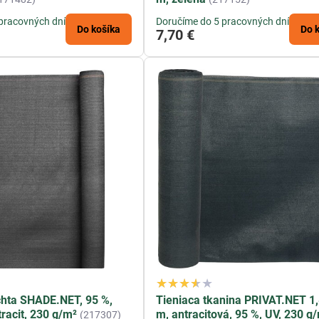
pracovných dní
Doručíme do 5 pracovných dní
Do košíka
Do 
7,70 €
chta SHADE.NET, 95 %,
Tieniaca tkanina PRIVAT.NET 1
racit, 230 g/m²
m, antracitová, 95 %, UV, 230 g
(217307)