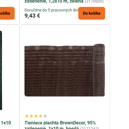
zatienenie, 1,2x10 m, zelená
(2170609)
Doručíme do 5 pracovných dní
košíka
Do košíka
9,43 €
, 1x10
Tieniaca plachta BrownDecor, 95%
zatienenie, 1x10 m, hnedá
(2171242)