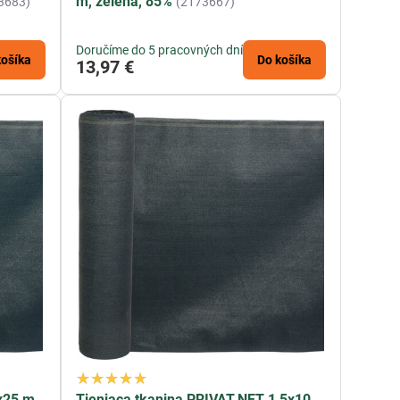
m, zelená, 85%
3683)
(2173667)
Doručíme do 5 pracovných dní
košíka
Do košíka
13,97 €
x25 m,
Tieniaca tkanina PRIVAT.NET 1,5x10