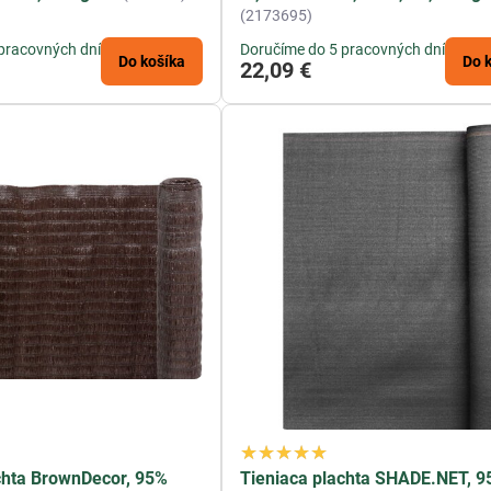
(2173695)
pracovných dní
Doručíme do 5 pracovných dní
Do košíka
Do 
22,09 €
chta BrownDecor, 95%
Tieniaca plachta SHADE.NET, 9