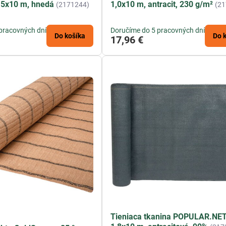
1,5x10 m, hnedá
1,0x10 m, antracit, 230 g/m²
(2171244)
(21
pracovných dní
Doručíme do 5 pracovných dní
Do košíka
Do 
17,96 €
Tieniaca tkanina POPULAR.NE