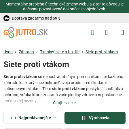
Momentálne prebiehajú technické zmeny webu a z tohto dôvodu je
dočasne pozastavené dokončenie objednávok.
Doprava zadarmo nad 69 €
Úvod
Záhrada
Tkaniny, siete a textílie
Siete proti vtákom
Siete proti vtákom
Siete proti vtákom
sú nepostrádateľným pomocníkom pre každého
záhradníka, ktorý chce ochrániť svoju úrodu pred škodami
spôsobenými vtákmi. Tieto
siete proti vtákom
poskytujú spoľahlivú
ochranu, vďaka ktorej zostanú vaše plodiny zdravé a nepoškodené
počas celej sezóny.
Čítajte viac
Siete proti vtákom
sú ideálne na ovocné stromy, vinič, záhony aj
balkónové rastliny. Jemná štruktúra umožňuje prienik vzduchu a
Najpredávanejšie
Výrobcovia
svetla, čo je dôležité pre zdravý rast rastlín, zatiaľ čo účinne