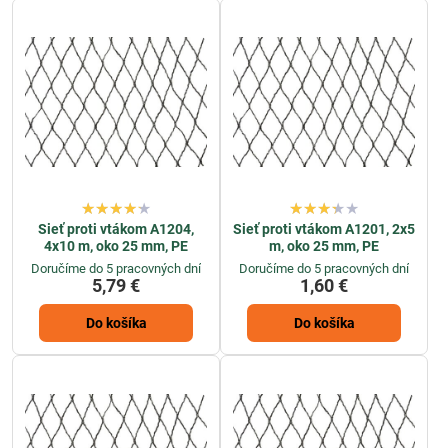
zabraňuje prístupu vtákov
, ktoré by mohli poškodiť vašu úrodu.
Naša ponuka zahŕňa
rôzne druhy sietí proti vtákom
, ktoré sú
vhodné pre menšie záhradky aj väčšie plochy. Sú ľahké na inštaláciu
a jednoducho sa prispôsobia rozmerom plodín či stromov. Vďaka
odolnej konštrukcii majú dlhú životnosť a poskytujú spoľahlivý
výkon.
Ak hľadáte účinnú
ochranu úrody pred vtákmi
, naše siete vám
zabezpečia pokoj a istotu, že ovocie aj zelenina zostanú chránené.
Investujte do kvalitnej
siete proti vtákom
a ochráňte svoju záhradu
pred neželanými návštevníkmi.
Sieť proti vtákom A1204,
Sieť proti vtákom A1201, 2x5
4x10 m, oko 25 mm, PE
m, oko 25 mm, PE
Doručíme do 5 pracovných dní
Doručíme do 5 pracovných dní
5,79 €
1,60 €
Do košíka
Do košíka