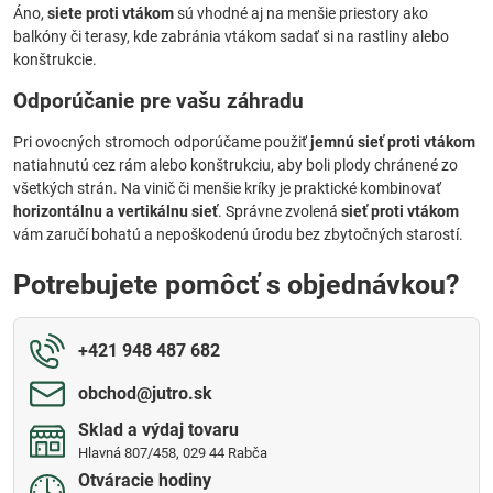
Áno,
siete proti vtákom
sú vhodné aj na menšie priestory ako
balkóny či terasy, kde zabránia vtákom sadať si na rastliny alebo
konštrukcie.
Odporúčanie pre vašu záhradu
Pri ovocných stromoch odporúčame použiť
jemnú sieť proti vtákom
natiahnutú cez rám alebo konštrukciu, aby boli plody chránené zo
všetkých strán. Na vinič či menšie kríky je praktické kombinovať
horizontálnu a vertikálnu sieť
. Správne zvolená
sieť proti vtákom
vám zaručí bohatú a nepoškodenú úrodu bez zbytočných starostí.
Potrebujete pomôcť s objednávkou?
+421 948 487 682
obchod​@jutro​.sk
Sklad a výdaj tovaru
Hlavná 807/458, 029 44 Rabča
Otváracie hodiny