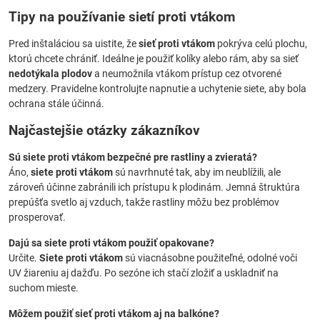
Tipy na používanie sietí proti vtákom
Pred inštaláciou sa uistite, že
sieť proti vtákom
pokrýva celú plochu,
ktorú chcete chrániť. Ideálne je použiť kolíky alebo rám, aby sa sieť
nedotýkala plodov
a neumožnila vtákom prístup cez otvorené
medzery. Pravidelne kontrolujte napnutie a uchytenie siete, aby bola
ochrana stále účinná.
Najčastejšie otázky zákazníkov
Sú siete proti vtákom bezpečné pre rastliny a zvieratá?
Áno,
siete proti vtákom
sú navrhnuté tak, aby im neublížili, ale
zároveň účinne zabránili ich prístupu k plodinám. Jemná štruktúra
prepúšťa svetlo aj vzduch, takže rastliny môžu bez problémov
prosperovať.
Dajú sa siete proti vtákom použiť opakovane?
Určite.
Siete proti vtákom
sú viacnásobne použiteľné, odolné voči
UV žiareniu aj dažďu. Po sezóne ich stačí zložiť a uskladniť na
suchom mieste.
Môžem použiť sieť proti vtákom aj na balkóne?