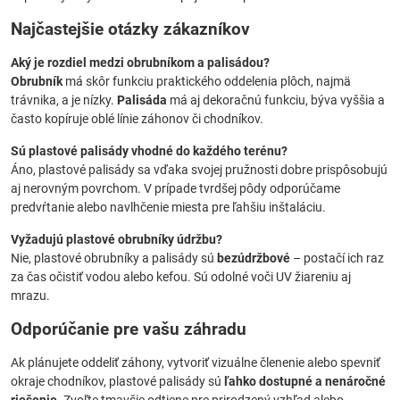
Najčastejšie otázky zákazníkov
Aký je rozdiel medzi obrubníkom a palisádou?
Obrubník
má skôr funkciu praktického oddelenia plôch, najmä
trávnika, a je nízky.
Palisáda
má aj dekoračnú funkciu, býva vyššia a
často kopíruje oblé línie záhonov či chodníkov.
Sú plastové palisády vhodné do každého terénu?
Áno, plastové palisády sa vďaka svojej pružnosti dobre prispôsobujú
aj nerovným povrchom. V prípade tvrdšej pôdy odporúčame
predvŕtanie alebo navlhčenie miesta pre ľahšiu inštaláciu.
Vyžadujú plastové obrubníky údržbu?
Nie, plastové obrubníky a palisády sú
bezúdržbové
– postačí ich raz
za čas očistiť vodou alebo kefou. Sú odolné voči UV žiareniu aj
mrazu.
Odporúčanie pre vašu záhradu
Ak plánujete oddeliť záhony, vytvoriť vizuálne členenie alebo spevniť
okraje chodníkov, plastové palisády sú
ľahko dostupné a nenáročné
riešenie
. Zvoľte tmavšie odtiene pre prirodzený vzhľad alebo