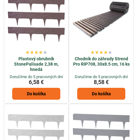
jednoducho sa inštalujú, čo vám ušetrí čas a námahu pri ich
umiestňovaní.
Odolnosť a trvanlivosť
- Naše plastové palisády a trávnikové
obrubníky sú vyrobené z kvalitných materiálov, ktoré sú odolné voči
poveternostným podmienkam a nepriaznivým vplyvom, čo
zabezpečuje ich dlhú životnosť a zachovanie atraktívneho vzhľadu.
Nízka údržba
- Najlacnejšie plastové palisády a obrubníky
nevyžadujú žiadnu špeciálnu údržbu a sú ľahko čistiteľné, čo z nich
Plastový obrubník
Chodník do záhrady Strend
StonePalisade 2,38 m,
Pro RIP708, 30x8.5 cm, 16 ks
robí praktické a ekonomické riešenie pre záhradné úpravy.
hnedá
Doručíme do 5 pracovných dní
Doručíme do 5 pracovných dní
6,58 €
8,58 €
Do košíka
Do košíka