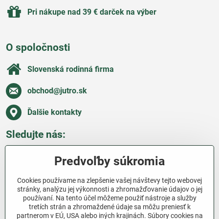
Pri nákupe nad 39 € darček na výber
O spoločnosti
Slovenská rodinná firma
obchod​@jutro​.sk
Ďalšie kontakty
Sledujte nás:
Facebook
Pinterest
Instagram
Blog
Predvoľby súkromia
Všetko o nákupe
Cookies používame na zlepšenie vašej návštevy tejto webovej
stránky, analýzu jej výkonnosti a zhromažďovanie údajov o jej
používaní. Na tento účel môžeme použiť nástroje a služby
Ďakujeme za podporu
tretích strán a zhromaždené údaje sa môžu preniesť k
partnerom v EÚ, USA alebo iných krajinách. Súbory cookies na