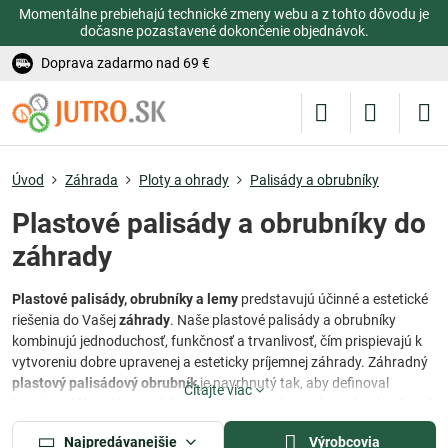
Momentálne prebiehajú technické zmeny webu a z tohto dôvodu je
dočasne pozastavené dokončenie objednávok.
Doprava zadarmo nad 69 €
Úvod
Záhrada
Ploty a ohrady
Palisády a obrubníky
Plastové palisády a obrubníky do
záhrady
Plastové palisády, obrubníky a lemy
predstavujú účinné a estetické
riešenia do Vašej
záhrady
. Naše plastové palisády a obrubníky
kombinujú jednoduchosť, funkčnosť a trvanlivosť, čím prispievajú k
vytvoreniu dobre upravenej a esteticky príjemnej záhrady. Záhradný
plastový palisádový obrubník
je navrhnutý tak, aby definoval
Čítajte viac
hranice vášho záhonu alebo záhradnej plochy a zároveň zabraňoval
rozširovaniu pôdy.
Trávnikový obrubník
má jednoduchý a čistý
Najpredávanejšie
Výrobcovia
dizajn a hodí sa ku každému typu záhrady a umožňuje ľahkú