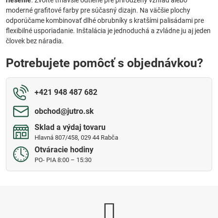
moderné grafitové farby pre súčasný dizajn. Na väčšie plochy
odporúčame kombinovať dlhé obrubníky s kratšími palisádami pre
flexibilné usporiadanie. Inštalácia je jednoduchá a zvládne ju aj jeden
človek bez náradia.
Potrebujete pomôcť s objednávkou?
+421 948 487 682
obchod​@jutro​.sk
Sklad a výdaj tovaru
Hlavná 807/458, 029 44 Rabča
Otváracie hodiny
PO- PIA 8:00 – 15:30