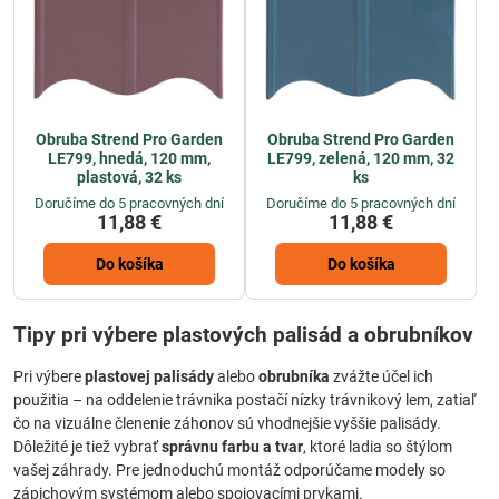
Obruba Strend Pro Garden
Obruba Strend Pro Garden
LE799, hnedá, 120 mm,
LE799, zelená, 120 mm, 32
plastová, 32 ks
ks
Doručíme do 5 pracovných dní
Doručíme do 5 pracovných dní
11,88 €
11,88 €
Do košíka
Do košíka
Tipy pri výbere plastových palisád a obrubníkov
Pri výbere
plastovej palisády
alebo
obrubníka
zvážte účel ich
použitia – na oddelenie trávnika postačí nízky trávnikový lem, zatiaľ
čo na vizuálne členenie záhonov sú vhodnejšie vyššie palisády.
Dôležité je tiež vybrať
správnu farbu a tvar
, ktoré ladia so štýlom
vašej záhrady. Pre jednoduchú montáž odporúčame modely so
zápichovým systémom alebo spojovacími prvkami.