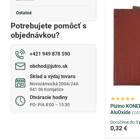
Ostatné
Potrebujete pomôcť s
objednávkou?
+421 949 878 590
obchod​@jutro​.sk
Sklad a výdaj tovaru
Novozámocká 2004/24A
941 06 Komjatice
Otváracie hodiny
PO- PIA 8:00 – 15:30
Plátno KONE
AluOxide
(24
Doručíme do 5 
0,32 €