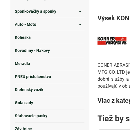
Sponkovačky a sponky
Výsek KONE
Auto - Moto
Kolieska
Kovadliny - Nákovy
Meradlá
CONER ABRASIVE
MFG CO, LTD je 
PNEU príslušenstvo
dobré služby a
používajú v obla
Dielenský vozík
Viac z kate
Gola sady
Sťahovacie pásky
Tiež by 
Závitnice