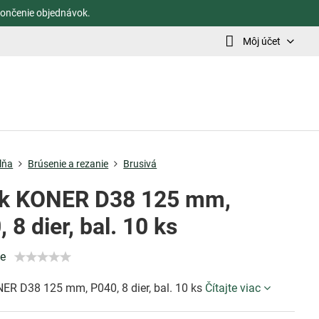
ončenie objednávok.
Môj účet
lňa
Brúsenie a rezanie
Brusivá
k KONER D38 125 mm,
 8 dier, bal. 10 ks
ie
ER D38 125 mm, P040, 8 dier, bal. 10 ks
Čítajte viac