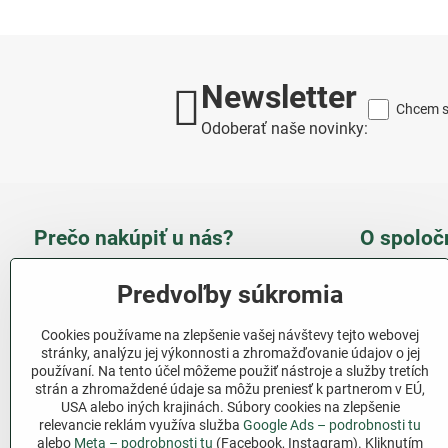
Newsletter
Chcem sa
Odoberať naše novinky:
Prečo nakúpiť u nás?
O spoloč
Takmer 100 % spokojných
Slove
Predvoľby súkromia
zákazníkov
obcho
Cookies používame na zlepšenie vašej návštevy tejto webovej
Nízka cena produktov - ušetríte
stránky, analýzu jej výkonnosti a zhromažďovanie údajov o jej
používaní. Na tento účel môžeme použiť nástroje a služby tretích
Ďalši
strán a zhromaždené údaje sa môžu preniesť k partnerom v EÚ,
Rýchla komunikácia - mail
USA alebo iných krajinách. Súbory cookies na zlepšenie
relevancie reklám využíva služba
Google Ads – podrobnosti tu
Sledujte 
Pri nákupe nad 69 € doprava
alebo
Meta – podrobnosti tu
(Facebook, Instagram). Kliknutím