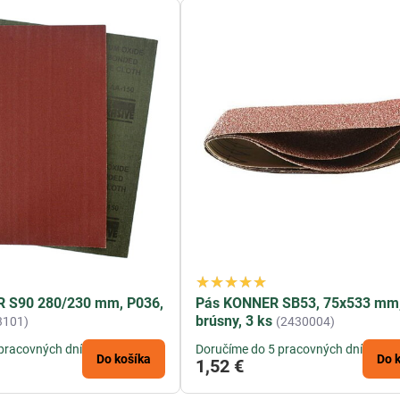
R S90 280/230 mm, P036,
Pás KONNER SB53, 75x533 mm,
brúsny, 3 ks
3101)
(2430004)
pracovných dní
Doručíme do 5 pracovných dní
Do košíka
Do 
1,52 €