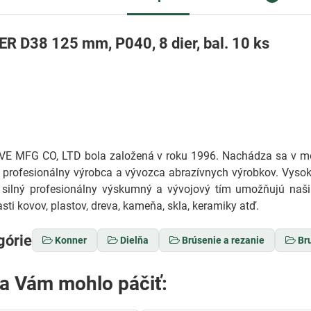
R D38 125 mm, P040, 8 dier, bal. 10 ks
 MFG CO, LTD bola založená v roku 1996. Nachádza sa v me
profesionálny výrobca a vývozca abrazívnych výrobkov. Vysoká
 silný profesionálny výskumný a vývojový tím umožňujú naš
sti kovov, plastov, dreva, kameňa, skla, keramiky atď.
górie
Konner
Dielňa
Brúsenie a rezanie
Br
sa Vám mohlo páčiť: