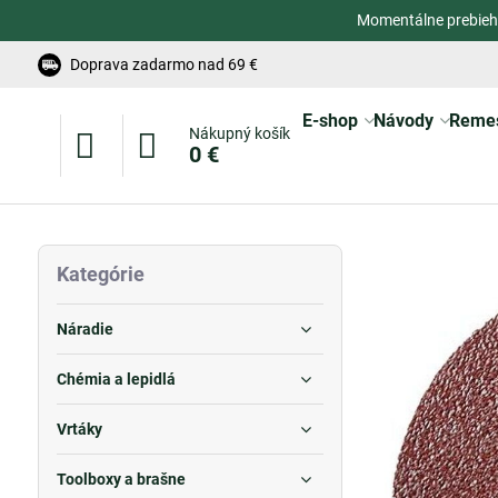
Momentálne prebieh
Doprava zadarmo nad 69 €
E-shop
Návody
Reme
Nákupný košík
0 €
Kategórie
Náradie
Chémia a lepidlá
Vrtáky
Toolboxy a brašne