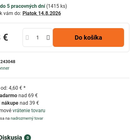
do 5 pracovných dní
(
1415
ks)
k vám do:
Piatok
14.8.2026
 €
Do košíka
:
243048
onner
od: 4,60 € *
zadarmo
nad 69 €
i nákupe
nad 39 €
émové
vrátenie tovaru
 sa na
nadrozmerný tovar
Diskusia
0