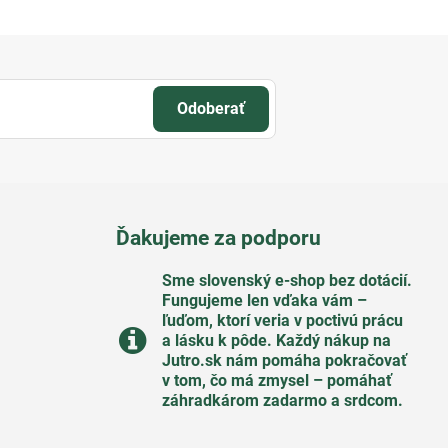
Odoberať
Ďakujeme za podporu
Sme slovenský e-shop bez dotácií​.
Fungujeme len vďaka vám –
ľuďom, ktorí veria v poctivú prácu
a lásku k pôde​. Každý nákup na
Jutro​.sk nám pomáha pokračovať
v tom, čo má zmysel – pomáhať
záhradkárom zadarmo a srdcom​.