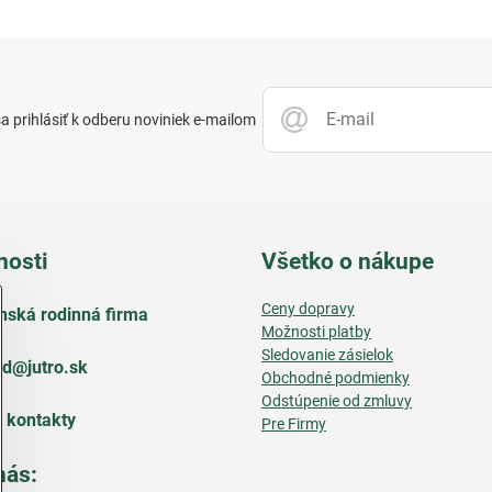
 prihlásiť k odberu noviniek e-mailom
nosti
Všetko o nákupe
Ceny dopravy
nská rodinná firma
Možnosti platby
Sledovanie zásielok
d​@jutro​.sk
Obchodné podmienky
Odstúpenie od zmluvy
e kontakty
Pre Firmy
nás: