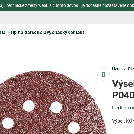
ajú technické zmeny webu a z tohto dôvodu je dočasne pozastavené dok
slá
Tip na darček
Zľavy
Značky
Kontakt
Úvod
Die
Výse
P040,
Hodnoten
Výsek KON