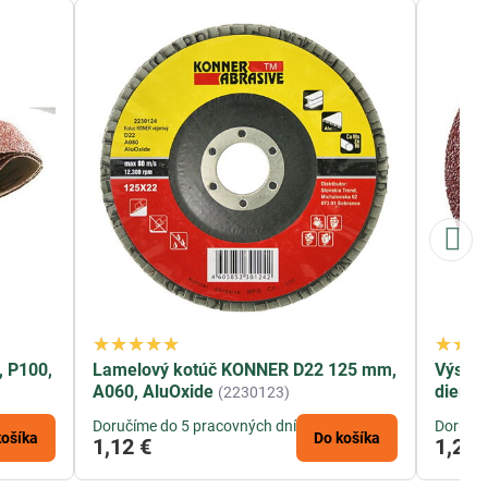
 P100,
Lamelový kotúč KONNER D22 125 mm,
Výsek
A060, AluOxide
dier, b
(2230123)
Doručíme do 5 pracovných dní
Doručím
košíka
Do košíka
1,12 €
1,28 