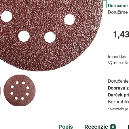
Doručíme 
Doručíme 
1,43
Import kód
Výrobca:
K
Doručenie 
Doprava 
Darček pr
Bezprobl
*Nevzťahuje
Popis
Recenzie
0