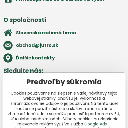
O spoločnosti
Slovenská rodinná firma
obchod​@jutro​.sk
Ďalšie kontakty
Sledujte nás:
Predvoľby súkromia
Facebook
Pinterest
Instagram
Blog
Cookies používame na zlepšenie vašej návštevy tejto
Všetko o nákupe
webovej stránky, analýzu jej výkonnosti a
zhromažďovanie údajov o jej používaní. Na tento účel
môžeme použiť nástroje a služby tretích strán a
Ďakujeme za podporu
zhromaždené údaje sa môžu preniesť k partnerom v EÚ,
USA alebo iných krajinách. Súbory cookies na zlepšenie
Sme slovenský e-shop bez dotácií​.
relevancie reklám využíva služba
Google Ads –