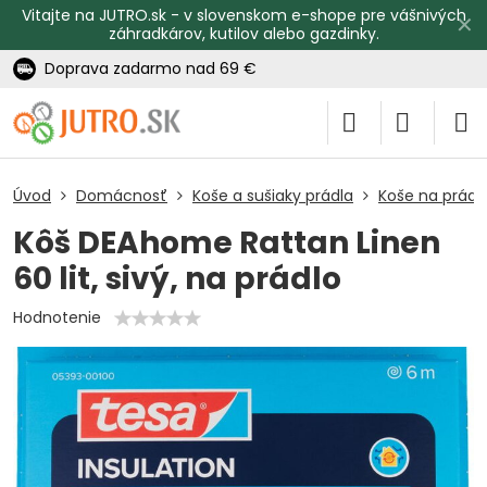
Vitajte na JUTRO.sk - v slovenskom e-shope pre vášnivých
✕
záhradkárov, kutilov alebo gazdinky.
Doprava zadarmo nad 69 €
Úvod
Domácnosť
Koše a sušiaky prádla
Koše na prádl
Kôš DEAhome Rattan Linen
60 lit, sivý, na prádlo
Hodnotenie