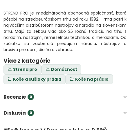
STREND PRO je medzinárodná obchodná spoločnosť, ktorá
pôsobí na stredoeurópskom trhu od roku 1992. Firma patrí k
najväčším distribútorom nástrojov a náradia na slovenskom
trhu. Majú za sebou viac ako 25 ročnú tradíciu na trhu s
náradím, nástrojmi, remeselnou technikou a meradlami. Od
začiatku sa zaoberajú predajom náradia, nástrojov a
brusiva pre dom, dielňu a záhradu.
Viac z kategórie
Strend pro
Domácnosť
Koše a sušiaky prádla
Koše na prádlo
Recenzie
0
Diskusia
0