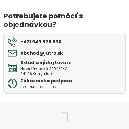
Potrebujete pomôcť s
objednávkou?
+421 949 878 590
obchod​@jutro​.sk
Sklad a výdaj tovaru
Novozámocká 2004/24A
941 06 Komjatice
Zákaznícka podpora
PO- PIA 8:00 – 17:00