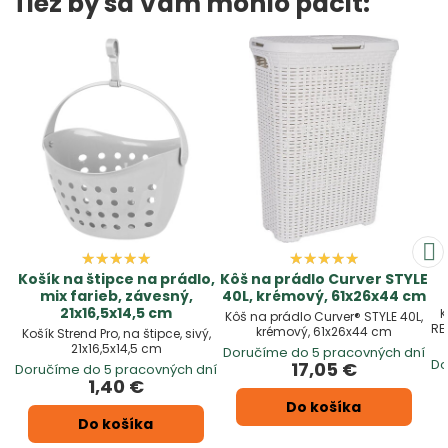
Tiež by sa Vám mohlo páčiť:
Košík na štipce na prádlo,
Kôš na prádlo Curver STYLE
mix farieb, závesný,
40L, krémový, 61x26x44 cm
21x16,5x14,5 cm
K
Kôš na prádlo Curver® STYLE 40L,
RE
krémový, 61x26x44 cm
Košík Strend Pro, na štipce, sivý,
21x16,5x14,5 cm
Doručíme do 5 pracovných dní
Do
17,05 €
Doručíme do 5 pracovných dní
1,40 €
Do košíka
Do košíka