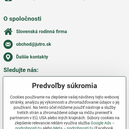
O spoločnosti
Slovenská rodinná firma
obchod​@jutro​.sk
Ďalšie kontakty
Sledujte nás:
Facebook
Pinterest
Instagram
Blog
Predvoľby súkromia
Všetko o nákupe
Cookies používame na zlepšenie vašej návštevy tejto webovej
stránky, analýzu jej výkonnosti a zhromažďovanie údajov o jej
používaní. Na tento účel môžeme použiť nástroje a služby
Ďakujeme za podporu
tretích strán a zhromaždené údaje sa môžu preniesť k
partnerom v EÚ, USA alebo iných krajinách. Súbory cookies na
Sme slovenský e-shop bez dotácií​. Fungujeme len
zlepšenie relevancie reklám využíva služba
Google Ads –
vďaka vám – ľuďom, ktorí veria v poctivú prácu a
podrobnosti tu
alebo
Meta – podrobnosti tu
(Facebook,