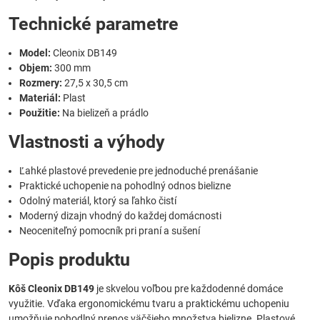
Technické parametre
Model:
Cleonix DB149
Objem:
300 mm
Rozmery:
27,5 x 30,5 cm
Materiál:
Plast
Použitie:
Na bielizeň a prádlo
Vlastnosti a výhody
Ľahké plastové prevedenie pre jednoduché prenášanie
Praktické uchopenie na pohodlný odnos bielizne
Odolný materiál, ktorý sa ľahko čistí
Moderný dizajn vhodný do každej domácnosti
Neoceniteľný pomocník pri praní a sušení
Popis produktu
Kôš Cleonix DB149
je skvelou voľbou pre každodenné domáce
využitie. Vďaka ergonomickému tvaru a praktickému uchopeniu
umožňuje pohodlný prenos väčšieho množstva bielizne. Plastové