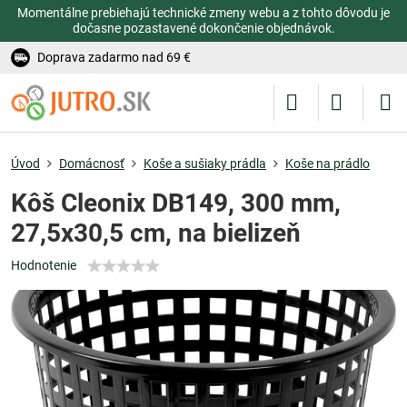
Momentálne prebiehajú technické zmeny webu a z tohto dôvodu je
dočasne pozastavené dokončenie objednávok.
Doprava zadarmo nad 69 €
Úvod
Domácnosť
Koše a sušiaky prádla
Koše na prádlo
Kôš Cleonix DB149, 300 mm,
27,5x30,5 cm, na bielizeň
Hodnotenie