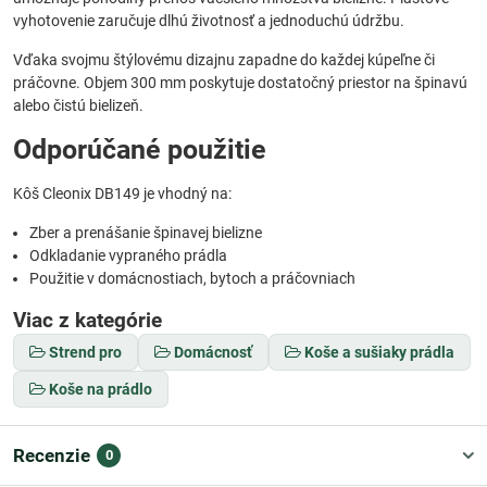
vyhotovenie zaručuje dlhú životnosť a jednoduchú údržbu.
Vďaka svojmu štýlovému dizajnu zapadne do každej kúpeľne či
práčovne. Objem 300 mm poskytuje dostatočný priestor na špinavú
alebo čistú bielizeň.
Odporúčané použitie
Kôš Cleonix DB149 je vhodný na:
Zber a prenášanie špinavej bielizne
Odkladanie vypraného prádla
Použitie v domácnostiach, bytoch a práčovniach
Viac z kategórie
Strend pro
Domácnosť
Koše a sušiaky prádla
Koše na prádlo
Recenzie
0