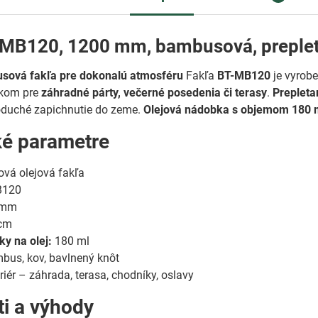
-MB120, 1200 mm, bambusová, preple
sová fakľa pre dokonalú atmosféru
Fakľa
BT-MB120
je vyrob
nkom pre
záhradné párty, večerné posedenia či terasy
.
Prepleta
duché zapichnutie do zeme.
Olejová nádobka s objemom 180 
ké parametre
á olejová fakľa
B120
 mm
 cm
y na olej:
180 ml
us, kov, bavlnený knôt
riér – záhrada, terasa, chodníky, oslavy
ti a výhody