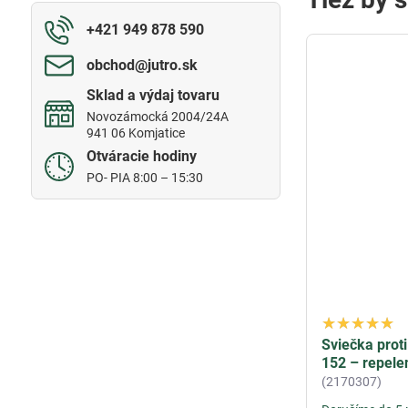
+421 949 878 590
obchod​@jutro​.sk
Sklad a výdaj tovaru
Novozámocká 2004/24A
941 06 Komjatice
Otváracie hodiny
PO- PIA 8:00 – 15:30
Sviečka prot
152 – repelen
(2170307)