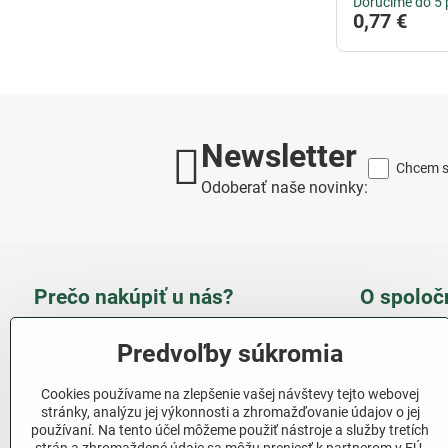
Doručíme do 5 
0,77 €
Newsletter
Chcem sa
Odoberať naše novinky:
Prečo nakúpiť u nás?
O spoloč
Takmer 100 % spokojných
Slove
Predvoľby súkromia
zákazníkov
obcho
Cookies používame na zlepšenie vašej návštevy tejto webovej
Nízka cena produktov - ušetríte
stránky, analýzu jej výkonnosti a zhromažďovanie údajov o jej
používaní. Na tento účel môžeme použiť nástroje a služby tretích
Ďalši