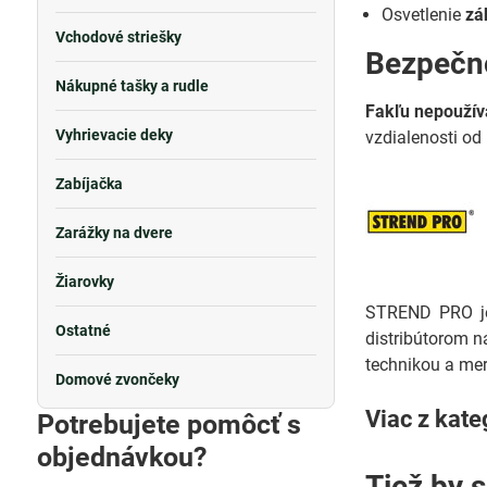
Osvetlenie
zá
Vchodové striešky
Bezpečn
Nákupné tašky a rudle
Fakľu nepoužív
Vyhrievacie deky
vzdialenosti od
Zabíjačka
Zarážky na dvere
Žiarovky
STREND PRO je 
Ostatné
distribútorom n
technikou a mer
Domové zvončeky
Viac z kate
Potrebujete pomôcť s
objednávkou?
Tiež by 