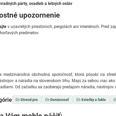
hradných párty, svadieb a letných osláv
ostné upozornenie
ajte
v uzavretých priestoroch, pergolách ani interiéroch. Pred za
 horľavých predmetov.
medzinárodná obchodná spoločnosť, ktorá pôsobí na stredo
ástrojov a náradia na slovenskom trhu. Majú za sebou viac ako 
adlami. Od začiatku sa zaoberajú predajom náradia, nástrojov a
górie
Strend pro
Domácnosť
Sviečky a fakle
sa Vám mohlo páčiť: