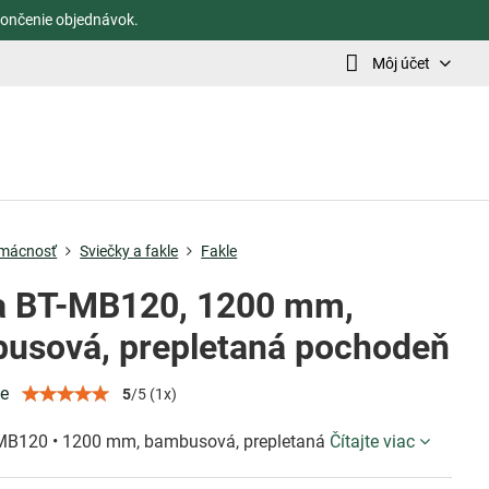
ončenie objednávok.
Môj účet
mácnosť
Sviečky a fakle
Fakle
a BT-MB120, 1200 mm,
usová, prepletaná pochodeň
ie
5
/
5
(
1
x)
MB120 • 1200 mm, bambusová, prepletaná
Čítajte viac