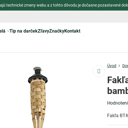
ajú technické zmeny webu a z tohto dôvodu je dočasne pozastavené dok
slá
Tip na darček
Zľavy
Značky
Kontakt
Úvod
Do
Fakľ
bamb
Hodnoten
Fakľa BT-