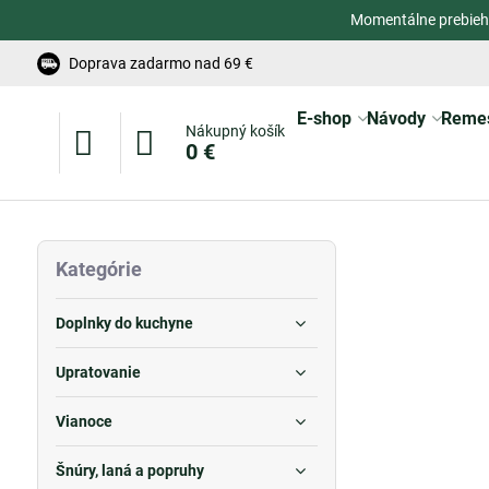
Momentálne prebieh
Doprava zadarmo nad 69 €
E-shop
Návody
Reme
Nákupný košík
0 €
Kategórie
Doplnky do kuchyne
Upratovanie
Vianoce
Šnúry, laná a popruhy