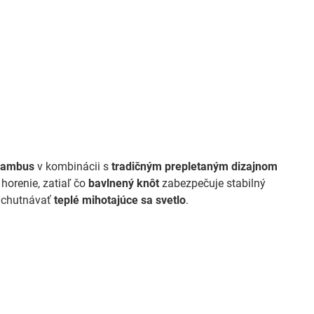
bambus
v kombinácii s
tradičným prepletaným dizajnom
horenie, zatiaľ čo
bavlnený knôt
zabezpečuje stabilný
vychutnávať
teplé mihotajúce sa svetlo
.