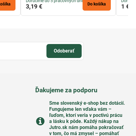
Doručíme do 5 pracovných dní
Doručím
košíka
Do košíka
3,19 €
1 €
Odoberať
Ďakujeme za podporu
Sme slovenský e-shop bez dotácií​.
Fungujeme len vďaka vám –
ľuďom, ktorí veria v poctivú prácu
a lásku k pôde​. Každý nákup na
Jutro​.sk nám pomáha pokračovať
v tom, čo má zmysel – pomáhať