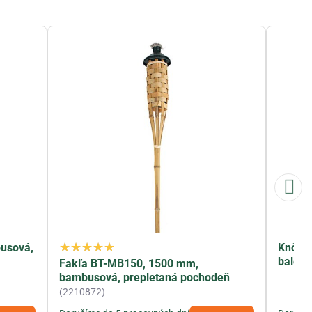
usová,
Knôt W
baleni
Fakľa BT-MB150, 1500 mm,
bambusová, prepletaná pochodeň
(2210872)