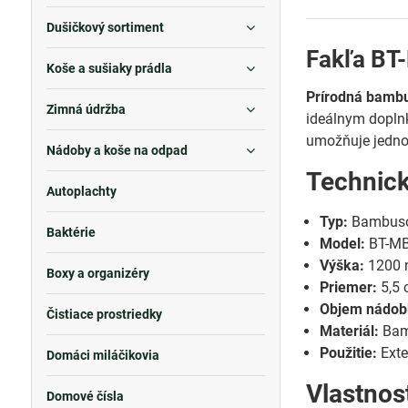
Dušičkový sortiment
Fakľa BT
Koše a sušiaky prádla
Prírodná bambu
Zimná údržba
ideálnym dopl
umožňuje jedno
Nádoby a koše na odpad
Technic
Autoplachty
Typ:
Bambusov
Baktérie
Model:
BT-M
Výška:
1200
Boxy a organizéry
Priemer:
5,5
Objem nádobk
Čistiace prostriedky
Materiál:
Bamb
Použitie:
Exte
Domáci miláčikovia
Vlastnos
Domové čísla