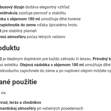
busový dizajn
dodáva elegantný vzhľad
onštrukcia
zaisťuje pevnosť a stabilitu
bka s objemom 180 ml
umožňuje dlhé horenie
apichnutie do zeme
vďaka špicatému hrotu
t
pre stabilný plameň
emnú atmosféru
počas letných večerov
oduktu
0
je ideálnym doplnkom pre každú záhradu či terasu.
Prírodný 
nú estetiku.
Olejová nádobka s objemom 180 ml
umožňuje dlhé 
jednoducho zapichnete do zeme a po naplnení olejom môžete 
né použitie
 na:
hrad, terás a chodníkov
mantickej atmosféry
pri večerných posedeniach