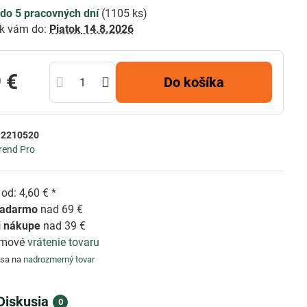
do 5 pracovných dní
(
1105
ks)
k vám do:
Piatok
14.8.2026
 €
Do košíka
:
2210520
rend Pro
od: 4,60 € *
zadarmo
nad 69 €
i nákupe
nad 39 €
émové
vrátenie tovaru
 sa na
nadrozmerný tovar
Diskusia
0