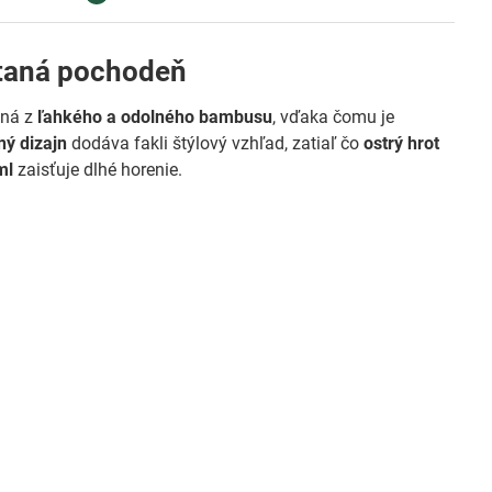
taná pochodeň
ená z
ľahkého a odolného bambusu
, vďaka čomu je
ný dizajn
dodáva fakli štýlový vzhľad, zatiaľ čo
ostrý hrot
ml
zaisťuje dlhé horenie.