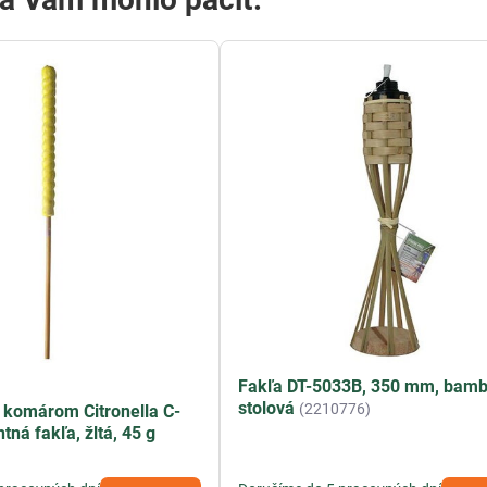
Fakľa DT-5033B, 350 mm, bamb
stolová
(2210776)
i komárom Citronella C-
tná fakľa, žltá, 45 g