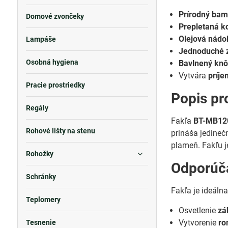
Prírodný bam
Domové zvončeky
Prepletaná k
Olejová nádo
Lampáše
Jednoduché z
Osobná hygiena
Bavlnený knô
Vytvára
príj
Pracie prostriedky
Popis pr
Regály
Fakľa
BT-MB12
Rohové lišty na stenu
prináša jedineč
plameň. Fakľu 
Rohožky
Odporúča
Schránky
Fakľa je ideálna
Teplomery
Osvetlenie
zá
Vytvorenie
ro
Tesnenie