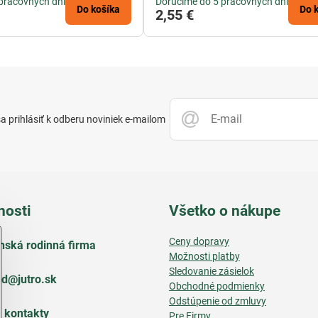
pracovných dní
Doručíme do 5 pracovných dní
Do košíka
Do 
2,55 €
 prihlásiť k odberu noviniek e-mailom
nosti
Všetko o nákupe
Ceny dopravy
nská rodinná firma
Možnosti platby
Sledovanie zásielok
d​@jutro​.sk
Obchodné podmienky
Odstúpenie od zmluvy
e kontakty
Pre Firmy