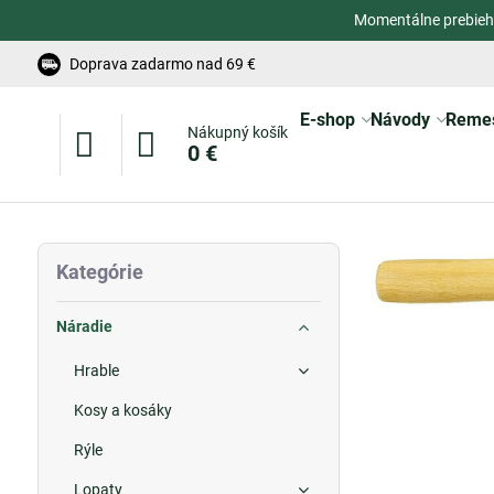
Momentálne prebieh
Doprava zadarmo nad 69 €
E-shop
Návody
Reme
Nákupný košík
0 €
Kategórie
Náradie
Hrable
Kosy a kosáky
Rýle
Lopaty