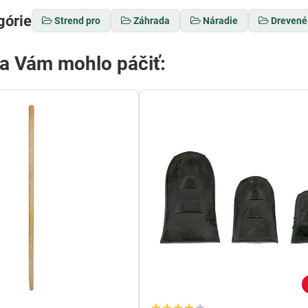
górie
Strend pro
Záhrada
Náradie
Drevené
sa Vám mohlo páčiť: