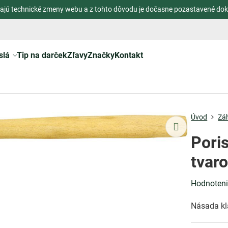
ajú technické zmeny webu a z tohto dôvodu je dočasne pozastavené dok
slá
Tip na darček
Zľavy
Značky
Kontakt
Úvod
Zá
Poris
tvaro
Hodnoten
Násada kl