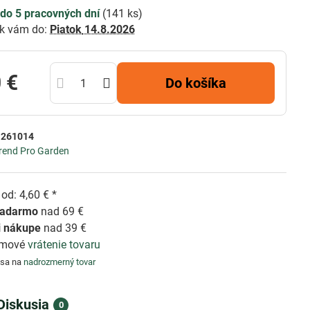
do 5 pracovných dní
(
141
ks)
k vám do:
Piatok
14.8.2026
 €
Do košíka
:
261014
rend Pro Garden
od: 4,60 € *
zadarmo
nad 69 €
i nákupe
nad 39 €
émové
vrátenie tovaru
 sa na
nadrozmerný tovar
Diskusia
0