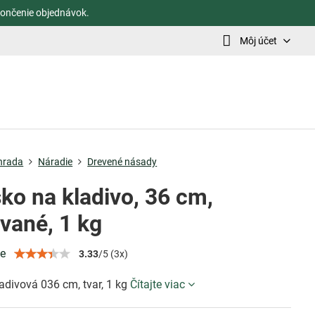
ončenie objednávok.
Môj účet
hrada
Náradie
Drevené násady
ko na kladivo, 36 cm,
vané, 1 kg
ie
3.33
/
5
(
3
x)
adivová 036 cm, tvar, 1 kg
Čítajte viac