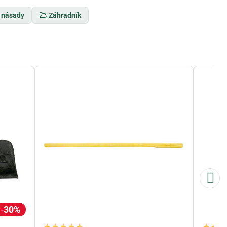
 násady
Záhradník
30%