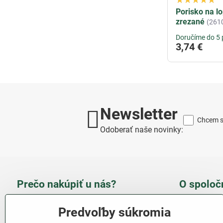
Porisko na lo
zrezané
(261
Doručíme do 5 
3,74 €
Newsletter
Chcem sa
Odoberať naše novinky:
Prečo nakúpiť u nás?
O spoloč
Takmer 100 % spokojných
Slove
Predvoľby súkromia
zákazníkov