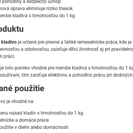
e pohodlný a bezpečný úchop
ová úprava eliminuje riziko triesok
enšie kladivá s hmotnosťou do 1 kg
oduktu
 kladivo
je určené pre presné a ľahké remeselnícke práce, kde j
vnosťou a odolnosťou, zaisťuje dlhú životnosť aj pri pravidel
i práci.
je toto porisko vhodné pre menšie kladivá s hmotnosťou do 1 k
používaní, čím zaisťuje efektívnu a pohodlnú prácu pri drobnýc
né použitie
ivo je vhodné na:
enu násad kladív s hmotnosťou do 1 kg
elnícke a domáce práce
oužitie v dielni alebo domácnosti