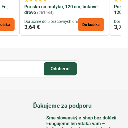
 Fe,
Porisko na motyku, 120 cm, bukové
Porisk
drevo
120 c
(261044)
Doručíme do 5 pracovných dní
Doručím
košíka
Do košíka
3,64 €
3,70 
Odoberať
Ďakujeme za podporu
Sme slovenský e-shop bez dotácií​.
Fungujeme len vďaka vám –