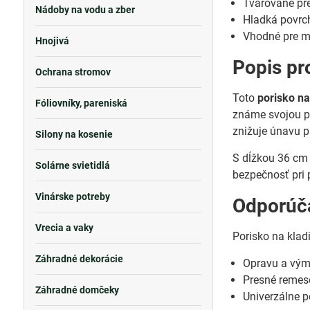
Tvarované pr
Nádoby na vodu a zber
Hladká povrch
Vhodné pre m
Hnojivá
Popis pr
Ochrana stromov
Toto
porisko na
Fóliovníky, pareniská
známe svojou pe
znižuje únavu pr
Silony na kosenie
S dĺžkou 36 cm 
Solárne svietidlá
bezpečnosť pri 
Vinárske potreby
Odporúča
Vrecia a vaky
Porisko na klad
Záhradné dekorácie
Opravu a vým
Presné remes
Záhradné domčeky
Univerzálne p