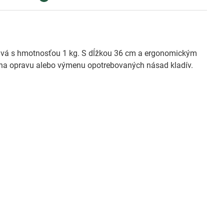
divá s hmotnosťou 1 kg. S dĺžkou 36 cm a ergonomickým
 na opravu alebo výmenu opotrebovaných násad kladív.