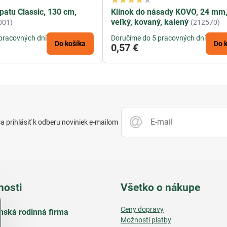
patu Classic, 130 cm,
Klínok do násady KOVO, 24 mm,
veľký, kovaný, kalený
001)
(212570)
pracovných dní
Doručíme do 5 pracovných dní
Do košíka
Do 
0,57 €
 prihlásiť k odberu noviniek e-mailom
nosti
Všetko o nákupe
Ceny dopravy
nská rodinná firma
Možnosti platby