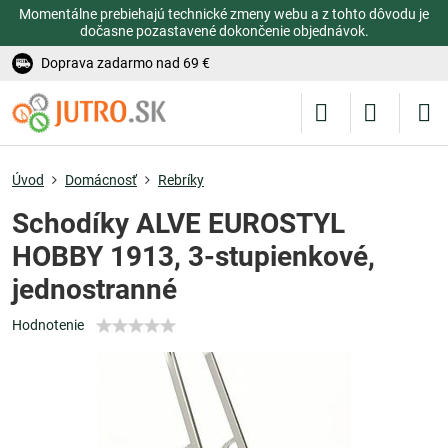
Momentálne prebiehajú technické zmeny webu a z tohto dôvodu je
dočasne pozastavené dokončenie objednávok.
Doprava zadarmo nad 69 €
Úvod
Domácnosť
Rebríky
Schodíky ALVE EUROSTYL
HOBBY 1913, 3-stupienkové,
jednostranné
Hodnotenie