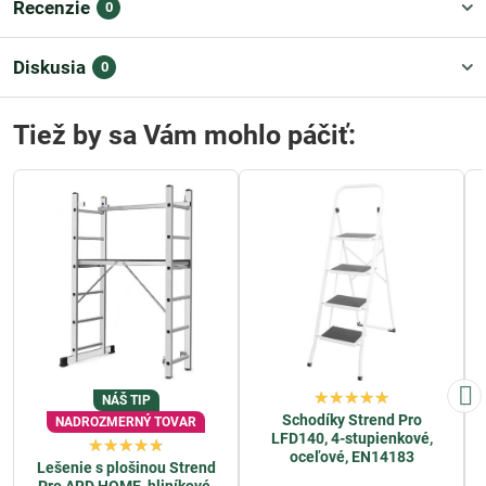
Recenzie
0
Diskusia
0
Tiež by sa Vám mohlo páčiť:
NÁŠ TIP
Schodíky Strend Pro
NADROZMERNÝ TOVAR
LFD140, 4-stupienkové,
oceľové, EN14183
Lešenie s plošinou Strend