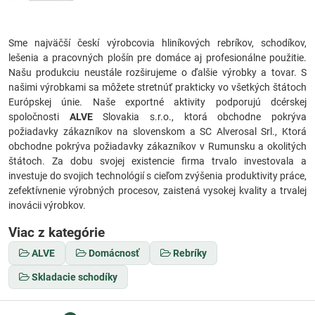
Sme najväčší českí výrobcovia hliníkových rebríkov, schodíkov,
lešenia a pracovných plošín pre domáce aj profesionálne použitie.
Našu produkciu neustále rozširujeme o ďalšie výrobky a tovar. S
našimi výrobkami sa môžete stretnúť prakticky vo všetkých štátoch
Európskej únie. Naše exportné aktivity podporujú dcérskej
spoločnosti
ALVE
Slovakia s.r.o., ktorá obchodne pokrýva
požiadavky zákazníkov na slovenskom a SC Alverosal Srl., Ktorá
obchodne pokrýva požiadavky zákazníkov v Rumunsku a okolitých
štátoch. Za dobu svojej existencie firma trvalo investovala a
investuje do svojich technológií s cieľom zvýšenia produktivity práce,
zefektívnenie výrobných procesov, zaistená vysokej kvality a trvalej
inovácii výrobkov.
Viac z kategórie
ALVE
Domácnosť
Rebríky
Skladacie schodíky