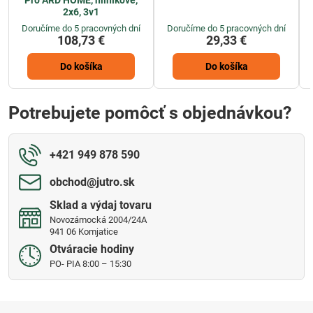
Pro ARD HOME, hliníkové,
2x6, 3v1
Doručíme do 5 pracovných dní
Doručíme do 5 pracovných dní
108,73 €
29,33 €
Do košíka
Do košíka
Potrebujete pomôcť s objednávkou?
+421 949 878 590
obchod​@jutro​.sk
Sklad a výdaj tovaru
Novozámocká 2004/24A
941 06 Komjatice
Otváracie hodiny
PO- PIA 8:00 – 15:30