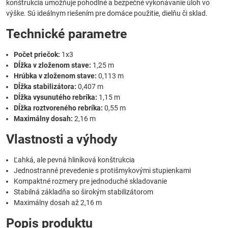
konštrukcia umožňuje pohodlné a bezpečné vykonávanie úloh vo
výške. Sú ideálnym riešením pre domáce použitie, dielňu či sklad.
Technické parametre
Počet priečok:
1x3
Dĺžka v zloženom stave:
1,25 m
Hrúbka v zloženom stave:
0,113 m
Dĺžka stabilizátora:
0,407 m
Dĺžka vysunutého rebríka:
1,15 m
Dĺžka roztvoreného rebríka:
0,55 m
Maximálny dosah:
2,16 m
Vlastnosti a výhody
Ľahká, ale pevná hliníková konštrukcia
Jednostranné prevedenie s protišmykovými stupienkami
Kompaktné rozmery pre jednoduché skladovanie
Stabilná základňa so širokým stabilizátorom
Maximálny dosah až 2,16 m
Popis produktu