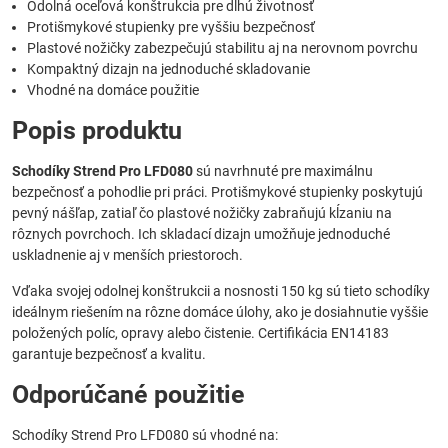
Odolná oceľová konštrukcia pre dlhú životnosť
Protišmykové stupienky pre vyššiu bezpečnosť
Plastové nožičky zabezpečujú stabilitu aj na nerovnom povrchu
Kompaktný dizajn na jednoduché skladovanie
Vhodné na domáce použitie
Popis produktu
Schodíky Strend Pro LFD080
sú navrhnuté pre maximálnu
bezpečnosť a pohodlie pri práci. Protišmykové stupienky poskytujú
pevný nášľap, zatiaľ čo plastové nožičky zabraňujú kĺzaniu na
rôznych povrchoch. Ich skladací dizajn umožňuje jednoduché
uskladnenie aj v menších priestoroch.
Vďaka svojej odolnej konštrukcii a nosnosti 150 kg sú tieto schodíky
ideálnym riešením na rôzne domáce úlohy, ako je dosiahnutie vyššie
položených políc, opravy alebo čistenie. Certifikácia EN14183
garantuje bezpečnosť a kvalitu.
Odporúčané použitie
Schodíky Strend Pro LFD080 sú vhodné na: