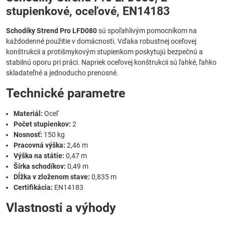
stupienkové, oceľové, EN14183
Schodíky Strend Pro LFD080
sú spoľahlivým pomocníkom na
každodenné použitie v domácnosti. Vďaka robustnej oceľovej
konštrukcii a protišmykovým stupienkom poskytujú bezpečnú a
stabilnú oporu pri práci. Napriek oceľovej konštrukcii sú ľahké, ľahko
skladateľné a jednoducho prenosné.
Technické parametre
Materiál:
Oceľ
Počet stupienkov:
2
Nosnosť:
150 kg
Pracovná výška:
2,46 m
Výška na státie:
0,47 m
Šírka schodíkov:
0,49 m
Dĺžka v zloženom stave:
0,835 m
Certifikácia:
EN14183
Vlastnosti a výhody