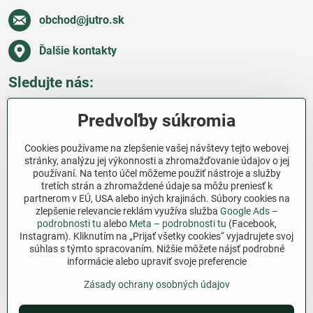
obchod​@jutro​.sk
Ďalšie kontakty
Sledujte nás:
Facebook
Pinterest
Instagram
Blog
Predvoľby súkromia
Všetko o nákupe
Cookies používame na zlepšenie vašej návštevy tejto webovej
stránky, analýzu jej výkonnosti a zhromažďovanie údajov o jej
používaní. Na tento účel môžeme použiť nástroje a služby
Ďakujeme za podporu
tretích strán a zhromaždené údaje sa môžu preniesť k
partnerom v EÚ, USA alebo iných krajinách. Súbory cookies na
Sme slovenský e-shop bez dotácií​. Fungujeme len
zlepšenie relevancie reklám využíva služba
Google Ads –
vďaka vám – ľuďom, ktorí veria v poctivú prácu a
podrobnosti tu
alebo
Meta – podrobnosti tu
(Facebook,
lásku k pôde​. Každý nákup na Jutro​.sk nám pomáha
Instagram). Kliknutím na „Prijať všetky cookies“ vyjadrujete svoj
súhlas s týmto spracovaním. Nižšie môžete nájsť podrobné
pokračovať v tom, čo má zmysel – pomáhať
informácie alebo upraviť svoje preferencie
záhradkárom zadarmo a srdcom​.
Zásady ochrany osobných údajov
©
2026
Copyright