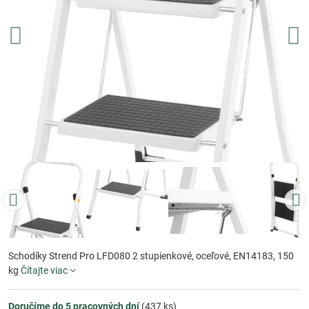
Schodíky Strend Pro LFD080 2 stupienkové, oceľové, EN14183, 150
kg
Čítajte viac
Doručíme do 5 pracovných dní
(
437
ks)