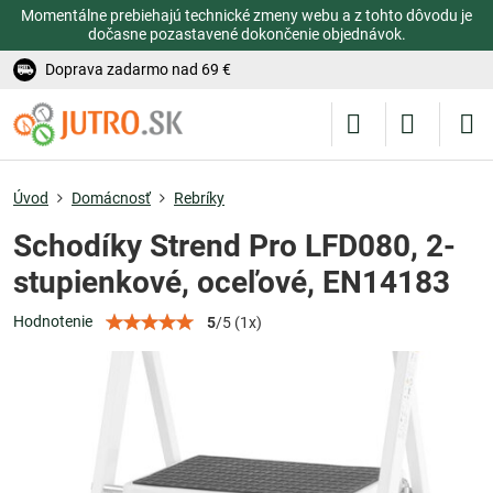
Momentálne prebiehajú technické zmeny webu a z tohto dôvodu je
dočasne pozastavené dokončenie objednávok.
Doprava zadarmo nad 69 €
Úvod
Domácnosť
Rebríky
Schodíky Strend Pro LFD080, 2-
stupienkové, oceľové, EN14183
Hodnotenie
5
/
5
(
1
x)