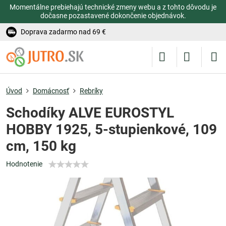
Momentálne prebiehajú technické zmeny webu a z tohto dôvodu je
dočasne pozastavené dokončenie objednávok.
Doprava zadarmo nad 69 €
Úvod
Domácnosť
Rebríky
Schodíky ALVE EUROSTYL
HOBBY 1925, 5-stupienkové, 109
cm, 150 kg
Hodnotenie