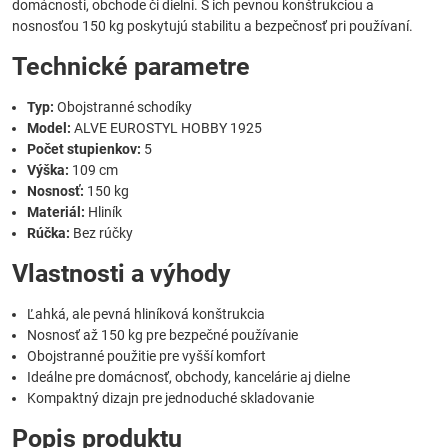
domácnosti, obchode či dielni. S ich pevnou konštrukciou a
nosnosťou 150 kg poskytujú stabilitu a bezpečnosť pri používaní.
Technické parametre
Typ:
Obojstranné schodíky
Model:
ALVE EUROSTYL HOBBY 1925
Počet stupienkov:
5
Výška:
109 cm
Nosnosť:
150 kg
Materiál:
Hliník
Rúčka:
Bez rúčky
Vlastnosti a výhody
Ľahká, ale pevná hliníková konštrukcia
Nosnosť až 150 kg pre bezpečné používanie
Obojstranné použitie pre vyšší komfort
Ideálne pre domácnosť, obchody, kancelárie aj dielne
Kompaktný dizajn pre jednoduché skladovanie
Popis produktu