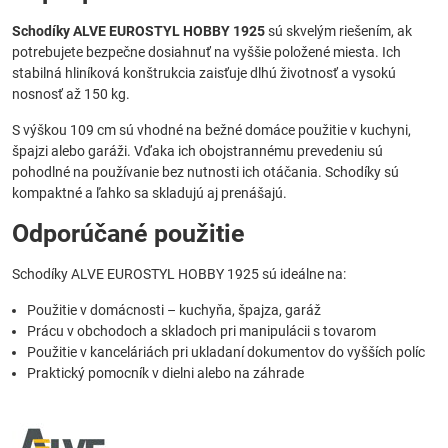
Schodíky ALVE EUROSTYL HOBBY 1925
sú skvelým riešením, ak
potrebujete bezpečne dosiahnuť na vyššie položené miesta. Ich
stabilná hliníková konštrukcia zaisťuje dlhú životnosť a vysokú
nosnosť až 150 kg.
S výškou 109 cm sú vhodné na bežné domáce použitie v kuchyni,
špajzi alebo garáži. Vďaka ich obojstrannému prevedeniu sú
pohodlné na používanie bez nutnosti ich otáčania. Schodíky sú
kompaktné a ľahko sa skladujú aj prenášajú.
Odporúčané použitie
Schodíky ALVE EUROSTYL HOBBY 1925 sú ideálne na:
Použitie v domácnosti – kuchyňa, špajza, garáž
Prácu v obchodoch a skladoch pri manipulácii s tovarom
Použitie v kanceláriách pri ukladaní dokumentov do vyšších políc
Praktický pomocník v dielni alebo na záhrade