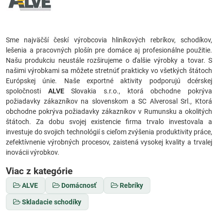
Sme najväčší českí výrobcovia hliníkových rebríkov, schodíkov,
lešenia a pracovných plošín pre domáce aj profesionálne použitie.
Našu produkciu neustále rozširujeme o ďalšie výrobky a tovar. S
našimi výrobkami sa môžete stretnúť prakticky vo všetkých štátoch
Európskej únie. Naše exportné aktivity podporujú dcérskej
spoločnosti
ALVE
Slovakia s.r.o., ktorá obchodne pokrýva
požiadavky zákazníkov na slovenskom a SC Alverosal Srl., Ktorá
obchodne pokrýva požiadavky zákazníkov v Rumunsku a okolitých
štátoch. Za dobu svojej existencie firma trvalo investovala a
investuje do svojich technológií s cieľom zvýšenia produktivity práce,
zefektívnenie výrobných procesov, zaistená vysokej kvality a trvalej
inovácii výrobkov.
Viac z kategórie
ALVE
Domácnosť
Rebríky
Skladacie schodíky