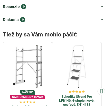
Recenzie
0
Diskusia
0
Tiež by sa Vám mohlo páčiť:
NÁŠ TIP
Schodíky Strend Pro
NADROZMERNÝ TOVAR
LFD140, 4-stupienkové,
oceľové, EN14183