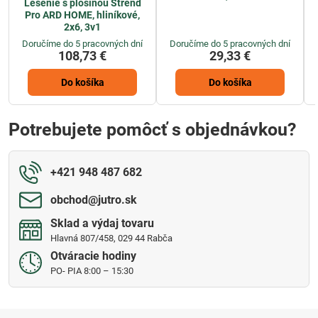
Lešenie s plošinou Strend
Pro ARD HOME, hliníkové,
2x6, 3v1
Doručíme do 5 pracovných dní
Doručíme do 5 pracovných dní
108,73 €
29,33 €
Do košíka
Do košíka
Potrebujete pomôcť s objednávkou?
+421 948 487 682
obchod​@jutro​.sk
Sklad a výdaj tovaru
Hlavná 807/458, 029 44 Rabča
Otváracie hodiny
PO- PIA 8:00 – 15:30