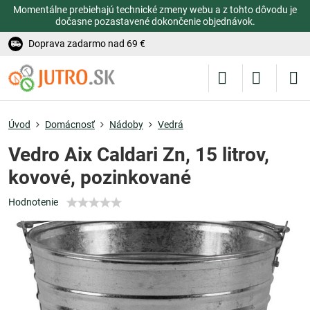
Momentálne prebiehajú technické zmeny webu a z tohto dôvodu je
dočasne pozastavené dokončenie objednávok.
Doprava zadarmo nad 69 €
Úvod
Domácnosť
Nádoby
Vedrá
Vedro Aix Caldari Zn, 15 litrov,
kovové, pozinkované
Hodnotenie