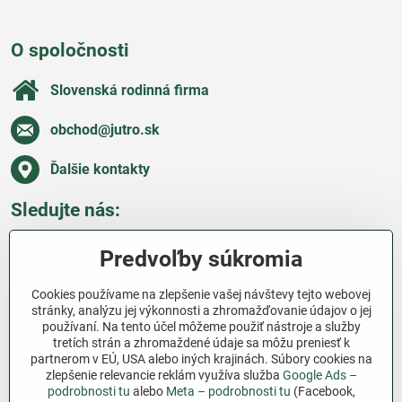
O spoločnosti
Slovenská rodinná firma
obchod​@jutro​.sk
Ďalšie kontakty
Sledujte nás:
Facebook
Pinterest
Instagram
Blog
Predvoľby súkromia
Všetko o nákupe
Cookies používame na zlepšenie vašej návštevy tejto webovej
stránky, analýzu jej výkonnosti a zhromažďovanie údajov o jej
používaní. Na tento účel môžeme použiť nástroje a služby
Ďakujeme za podporu
tretích strán a zhromaždené údaje sa môžu preniesť k
partnerom v EÚ, USA alebo iných krajinách. Súbory cookies na
Sme slovenský e-shop bez dotácií​. Fungujeme len
zlepšenie relevancie reklám využíva služba
Google Ads –
vďaka vám – ľuďom, ktorí veria v poctivú prácu a
podrobnosti tu
alebo
Meta – podrobnosti tu
(Facebook,