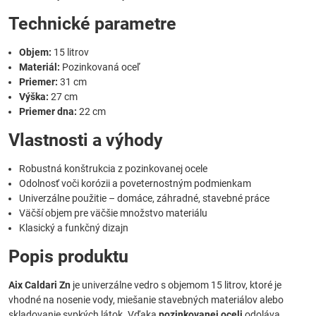
Technické parametre
Objem:
15 litrov
Materiál:
Pozinkovaná oceľ
Priemer:
31 cm
Výška:
27 cm
Priemer dna:
22 cm
Vlastnosti a výhody
Robustná konštrukcia z pozinkovanej ocele
Odolnosť voči korózii a poveternostným podmienkam
Univerzálne použitie – domáce, záhradné, stavebné práce
Väčší objem pre väčšie množstvo materiálu
Klasický a funkčný dizajn
Popis produktu
Aix Caldari Zn
je univerzálne vedro s objemom 15 litrov, ktoré je
vhodné na nosenie vody, miešanie stavebných materiálov alebo
skladovanie sypkých látok. Vďaka
pozinkovanej oceli
odoláva