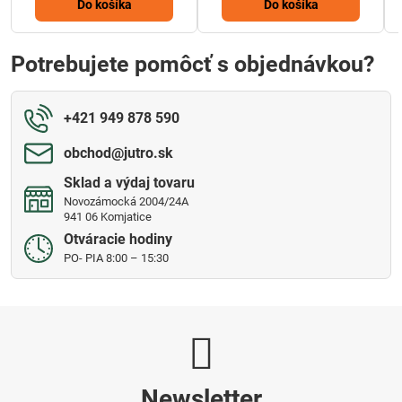
Do košíka
Do košíka
Potrebujete pomôcť s objednávkou?
+421 949 878 590
obchod​@jutro​.sk
Sklad a výdaj tovaru
Novozámocká 2004/24A
941 06 Komjatice
Otváracie hodiny
PO- PIA 8:00 – 15:30
Newsletter