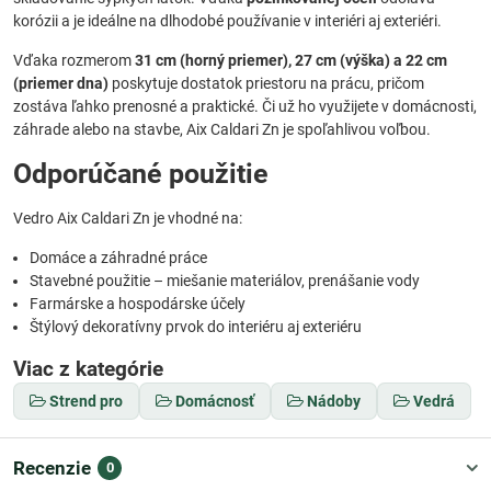
korózii a je ideálne na dlhodobé používanie v interiéri aj exteriéri.
Vďaka rozmerom
31 cm (horný priemer), 27 cm (výška) a 22 cm
(priemer dna)
poskytuje dostatok priestoru na prácu, pričom
zostáva ľahko prenosné a praktické. Či už ho využijete v domácnosti,
záhrade alebo na stavbe, Aix Caldari Zn je spoľahlivou voľbou.
Odporúčané použitie
Vedro Aix Caldari Zn je vhodné na:
Domáce a záhradné práce
Stavebné použitie – miešanie materiálov, prenášanie vody
Farmárske a hospodárske účely
Štýlový dekoratívny prvok do interiéru aj exteriéru
Viac z kategórie
Strend pro
Domácnosť
Nádoby
Vedrá
Recenzie
0