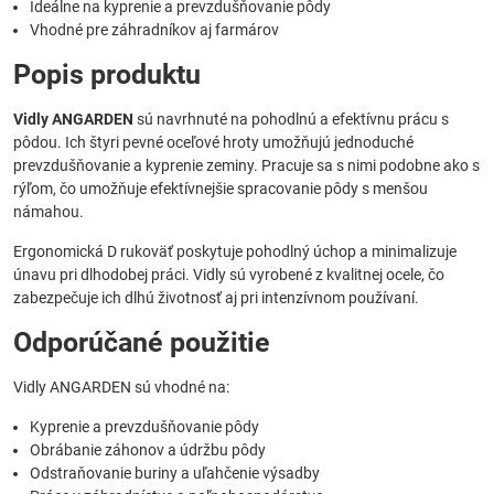
Ideálne na kyprenie a prevzdušňovanie pôdy
Vhodné pre záhradníkov aj farmárov
Popis produktu
Vidly ANGARDEN
sú navrhnuté na pohodlnú a efektívnu prácu s
pôdou. Ich štyri pevné oceľové hroty umožňujú jednoduché
prevzdušňovanie a kyprenie zeminy. Pracuje sa s nimi podobne ako s
rýľom, čo umožňuje efektívnejšie spracovanie pôdy s menšou
námahou.
Ergonomická D rukoväť poskytuje pohodlný úchop a minimalizuje
únavu pri dlhodobej práci. Vidly sú vyrobené z kvalitnej ocele, čo
zabezpečuje ich dlhú životnosť aj pri intenzívnom používaní.
Odporúčané použitie
Vidly ANGARDEN sú vhodné na:
Kyprenie a prevzdušňovanie pôdy
Obrábanie záhonov a údržbu pôdy
Odstraňovanie buriny a uľahčenie výsadby