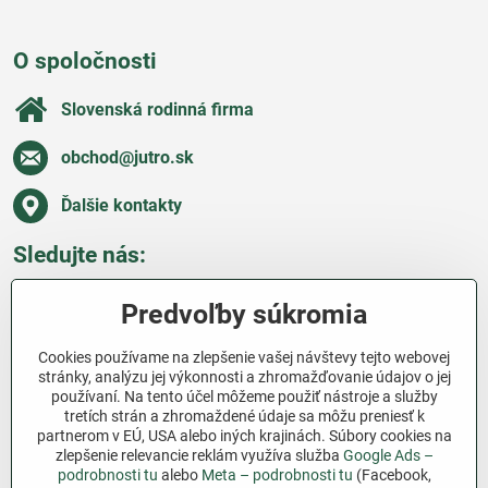
O spoločnosti
Slovenská rodinná firma
obchod​@jutro​.sk
Ďalšie kontakty
Sledujte nás:
Facebook
Pinterest
Instagram
Blog
Predvoľby súkromia
Všetko o nákupe
Cookies používame na zlepšenie vašej návštevy tejto webovej
stránky, analýzu jej výkonnosti a zhromažďovanie údajov o jej
používaní. Na tento účel môžeme použiť nástroje a služby
Ďakujeme za podporu
tretích strán a zhromaždené údaje sa môžu preniesť k
partnerom v EÚ, USA alebo iných krajinách. Súbory cookies na
Sme slovenský e-shop bez dotácií​. Fungujeme len
zlepšenie relevancie reklám využíva služba
Google Ads –
vďaka vám – ľuďom, ktorí veria v poctivú prácu a
podrobnosti tu
alebo
Meta – podrobnosti tu
(Facebook,