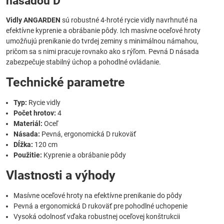
násadou D
Vidly ANGARDEN
sú robustné 4-hroté rycie vidly navrhnuté na
efektívne kyprenie a obrábanie pôdy. Ich masívne oceľové hroty
umožňujú prenikanie do tvrdej zeminy s minimálnou námahou,
pričom sa s nimi pracuje rovnako ako s rýľom. Pevná D násada
zabezpečuje stabilný úchop a pohodlné ovládanie.
Technické parametre
Typ:
Rycie vidly
Počet hrotov:
4
Materiál:
Oceľ
Násada:
Pevná, ergonomická D rukoväť
Dĺžka:
120 cm
Použitie:
Kyprenie a obrábanie pôdy
Vlastnosti a výhody
Masívne oceľové hroty na efektívne prenikanie do pôdy
Pevná a ergonomická D rukoväť pre pohodlné uchopenie
Vysoká odolnosť vďaka robustnej oceľovej konštrukcii