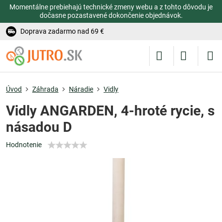
Momentálne prebiehajú technické zmeny webu a z tohto dôvodu je
dočasne pozastavené dokončenie objednávok.
Doprava zadarmo nad 69 €
Úvod
Záhrada
Náradie
Vidly
Vidly ANGARDEN, 4-hroté rycie, s
násadou D
Hodnotenie